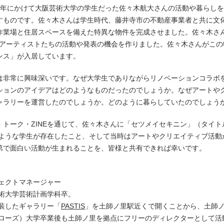
018年にかけて大阪芸術大学の学生だった佐々木航大さんの活動や暮らし
すものです。佐々木さんは学生時代、藤井寺市の不動産事業者と共に文
作業場と住居スペースを備えた特異な物件を完成させました。佐々木さ
し、アーティストたちの活動や発表の機会を作りました。佐々木さんがこ
ンス」が入居しています。
は非常に興味深いです。なぜ大学生でありながらリノベーションコラボ
ションのアイデアはどのようなものだったのでしょうか。なぜアートや
ャラリーを運営したのでしょうか。どのように暮らしていたのでしょう
・トーク・ZINEを通じて、佐々木さんに「セツメイセキニン」（タイ
のような学生が存在したこと、そして当時はアートやクリエイティブ活動
第で面白い活動が生まれることを、皆様と共有できれば幸いです。
ジェクトマネージャー
芸術大学芸術計画学科卒。
改装したギャラリー「
PASTIS
」を土師ノ里駅近くで開くことから、土師
クローズ）大学卒業後も土師ノ里を拠点にフリーのディレクターとして活動