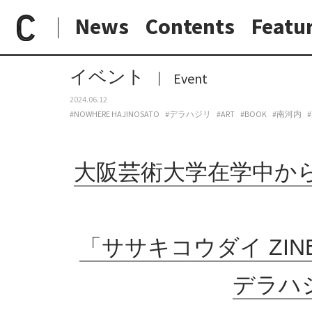
News
Contents
Featu
paperC
今週のイベント
大阪芸術大学在学中から土師ノ里で活動してきた佐々木航大の軌跡をアーカイブ。「ササキコウダイ ZINE刊行記念てんじ&イベント『セツメイセキニン』」、デラハジリとバカンスにて6月20日から開催。
日常と現場
わたしの在野研究
つくり手と7日間
大阪納品物語
イベント
Event
2024.06.12
#NOWHERE HAJINOSATO
#デラハジリ
#ART
#BOOK
#南河内
大阪芸術大学在学中か
「ササキコウダイ ZI
デラハ