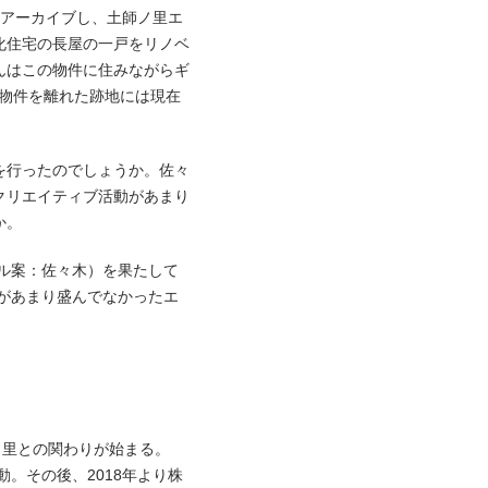
をアーカイブし、土師ノ里エ
化住宅の長屋の一戸をリノベ
んはこの物件に住みながらギ
の物件を離れた跡地には現在
を行ったのでしょうか。佐々
クリエイティブ活動があまり
か。
トル案：佐々木）を果たして
があまり盛んでなかったエ
ノ里との関わりが始まる。
。その後、2018年より株