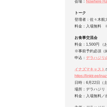
会場：
Nowhere Ha
トーク
登壇者：佐々木航大
料金：入場無料 
お食事交流会
料金：1,500円
※事前予約必須（締
申込：
デラハジリのI
イナズマキャスト
https://linktr.ee/in
日時：6月22日（土）
場所：デラハジリ
料金：入場無料／