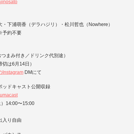
jinosato
・下浦萌香（デラハジリ）・松川哲也（Nowhere）
※予約不要
 （おつまみ付き／ドリンク代別途）
切は6月14日）
nstagram
DMにて
ポッドキャスト公開収録
azumacast
14:00〜15:00
出入り自由