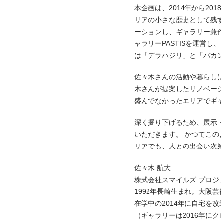
本企画は、2014年から2
リアの小さな歴史として残
ーションし、ギャラリー兼
ャラリーPASTISを運営
は「デラハジリ」と「バカ
佐々木さんの活動や暮らし
木さんが提案したリノベー
盛んでなかったエリアでギ
深く掘り下げるため、展示
いただきます。 かつてこ
リアでも、人との出会い次
佐々木 航大
株式会社スマイルズ プロ
1992年長崎生まれ。大阪
在学中の2014年に自宅を
（ギャラリーは2016年に