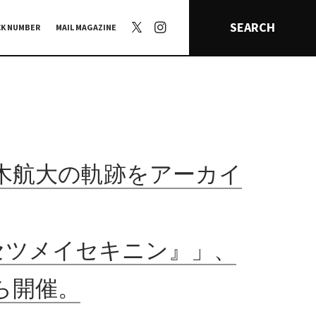
SEARCH
CK NUMBER
MAIL MAGAZINE
木航大の軌跡をアーカイ
『セツメイセキニン』」、
ら開催。