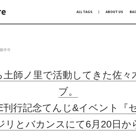
re
ALL TAGS
ABOUT US
BA
編集前記
Co-Dialogue
手前味噌
#藤井寺
ら土師ノ里で活動してきた佐々
ブ。
NE刊行記念てんじ&イベント
ジリとバカンスにて6月20日か