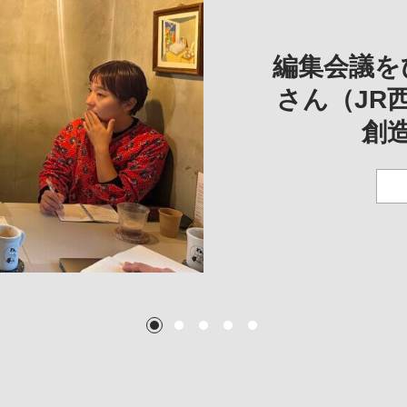
REVIE
REVIEW
REVIE
一は、「大
REP
——
編集会議を
こ
さん（JR
創
TEXT:
TEXT: 大島賛都
TEXT: 大島賛都
TEXT: 大島賛都
1
2
3
4
5