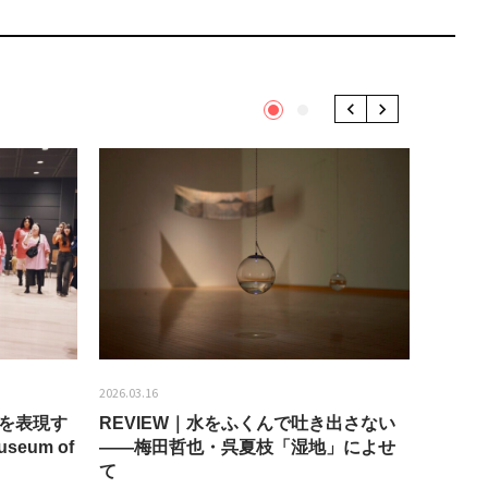
1
2
Previous
Next
2026.03.16
2026.01.2
分を表現す
REVIEW｜水をふくんで吐き出さない
うちき
seum of
——梅田哲也・呉夏枝「湿地」によせ
回：bla
て