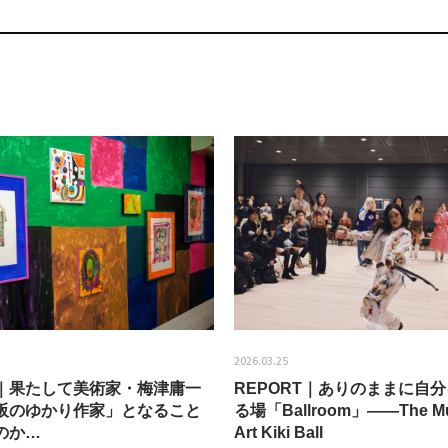
2026.03.25
EW｜果たして美術家・梅津庸一
REPORT｜ありのままに自
阪のゆかり作家」となること
る場「Ballroom」——The Mu
のか…
Art Kiki Ball