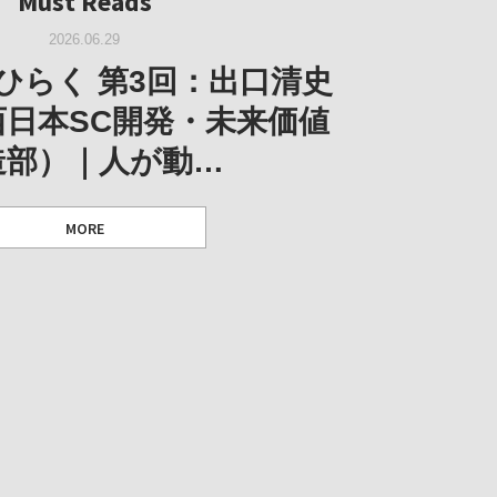
Must Reads
W｜果たして美術家・梅津庸
2026.03.11
｜菊池聡太朗 個展「余りの
W｜生の存在証明としての線
2026.06.29
阪のゆかり作家」となる
ORT｜博覧会の残像
「ライフライン」展
風景」
ひらく 第3回：出口清史
とができたのか…
西日本SC開発・未来価値
造部）｜人が動…
 ダニエル・アビー [美術史・写真研究者]
 [アーツサポート関西 チーフプロデューサー／学芸員]
 [アーツサポート関西 チーフプロデューサー／学芸員]
MORE
 [アーツサポート関西 チーフプロデューサー／学芸員]
MORE
MORE
MORE
MORE