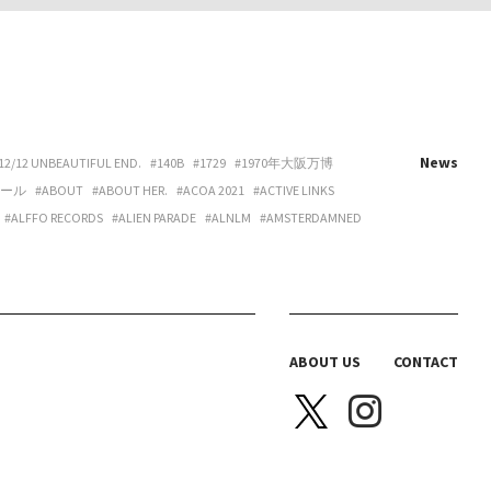
News
12/12 UNBEAUTIFUL END.
#140B
#1729
#1970年大阪万博
ホール
#ABOUT
#ABOUT HER.
#ACOA 2021
#ACTIVE LINKS
#ALFFO RECORDS
#ALIEN PARADE
#ALNLM
#AMSTERDAMNED
URE
#ART
#ART BEAT CAFE NAKANOSHIMA
#ART OSAKA
#ARTNESS
#ARYY
#ASAHINA
#ASAHISONOMA
TTITUDE
#AURORA BOOKS
#AZUMI
#B 地図
#B.O.H.
LACKBIRD BOOKS
#BLANC IRIS
#BLANK CANVAS
#BLEND LIVING
BRAZIL
#BREAKER PROJECT
#BRIDGE
#BRK COLLECTIVE
ABOUT US
CONTACT
Y HOUSE
#CAS
#CASICA
#CASO WEDDING
#CASPER SEJERSEN
NITTA SPACE
#CHIHARU OGURO
#CHO-CHAN
#CHOHOUSE
A ELLE
#COEUR YA.
#COLLOID
#COMPUFUNK
#CONATALA
JIMURA
#DANCE BOX
#DANIELONELY
#DANNY
#DDAA
#DDUD