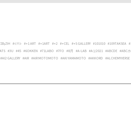
ΓΣΒ¡ΖIΗ
#∈Y∋
#+1 ART
#+1ART
#+2
#+CEL
#+S GALLERY
#101010
#109TAKSEA
#
ATS
#3U
#45
#6OKKEN
#71LABO
#7FO
#8月
#A-LAB
#A:)/2021
#ABCDE
#ABC
#AI2 GALLERY
#AIR
#AIR MOTOMOTO
#AKI YAMAMOTO
#AKKORD
#ALCHEMYVERSE
ANTORA
#AOKI LUCAS
#APPLEの発音
#ARATA OSUMI
#ARCHIPELAGO
#ARCHITECT
LERY OPALTIMES
#ARTIST MEETS ARCHIVE
#ARTIST-IN-RESIDENCE VIETNAM NETWORK
DUB U SET
#ATAKA
#ATAW
#ATELIER MARCIE
#ATELIER TUAREG
#ATMOSPHÄRE
#A
EPPU PROJECT
#BILLBOARD LIVE OSAKA
#BIRBIRA
#BIRDFRIEND
#BIRDS’ WORDS
#B
#BONVOYAGE
#BOOGIE MAN
#BOOKS+コトバノイエ
#BOREDOMS
#BOWLPOND
#
AL
#BYTHREE INC.
#C’È C’È
#CALO BOOKSHOP & CAFE
#CAP48
#CAPACIOUS
#CÀRR
IVE SPACE & HOSTEL
#CENTER / ALTERNATIVE SPACE AND HOSTEL
#CHEREN-BEL
#CHIG
#CLASSICAL PHOTOGRAPH®
#CLUB DAPHNIA
#CLUB STOMP
#CM SMOOTH
#COCI L
NTING SELF
#COSMIC LAB
#CREDENZA
#CULTPRINT
#CUMONOS
#D.W.M.
#DAI FU