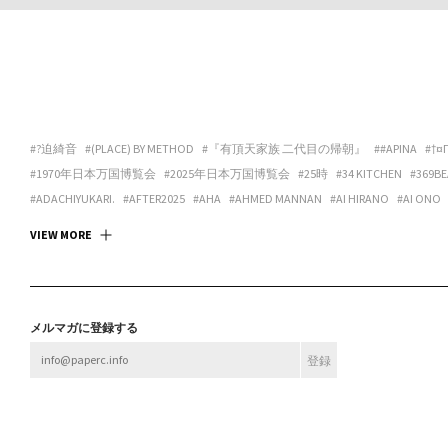
#?迫綺音
#(PLACE) BY METHOD
#『有頂天家族 二代目の帰朝』
##APINA
#†¤
#1970年日本万国博覧会
#2025年日本万国博覧会
#25時
#34 KITCHEN
#369BE
#ADACHIYUKARI.
#AFTER2025
#AHA
#AHMED MANNAN
#AI HIRANO
#AI ONO
#ANDREA GALANO TORO
#ANIMA
#ANSPIRATION
#ANTIBODIES COLLECTIVE
#
VIEW MORE
#ART SPACE TETRA
#ART SPACE＆CAFE BARRACK
#ARTCOURT GALLERY
#ARTGAL
#ASANOYA BOOKS
#ASCALYPSO
#ASITA_ROOM
#ASP
#ASPARA
#ASUKA ANDO 
#BABA CHISA
#BABACHISA
#BABY-Q
#BAMULET
#BBF
#BEAK 585 GALLERY
#B
#BLEND STUDIO
#BLOOM GALLERY
#BLUEOVER
#BMC
#BNA ALTER MUSEUM
メルマガに登録する
#BROOK FURNITURE CENTER
#BRUTUS
#BULBUS
#BUSHI
#BUTTAH
#BUYLOC
#CASUAL KAPPOU IIDA
#CBX KATANA
#CC:OLORS
#CCBT
#CENTER / ALTERNAT
#CHOKETT
#CHOVE CHUVA
#CIRCUS
#CIRCUS OSAKA
#CITY LIGHTS : DONUTS
#CONPASS
#CONTACT GONZO
#CONTENASTORE
#COPY HOUSE
#CORNER PRI