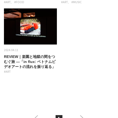
#ART
#FOOD
#ART
#MUSIC
2024.04.11
REVIEW｜楽園と地獄の間をつ
むぐ旅 ―「in flux: ベトナムビ
デオアートの流れを振り返る」
#ART