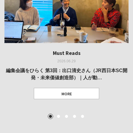
Must Reads
Must Reads
Must Reads
Must Reads
Must Reads
2026.06.29
2026.05.14
2026.02.25
2025.10.01
2026.03.11
REVIEW｜果たして美術家・梅津庸一は、「大阪のゆかり
REVIEW｜生の存在証明としての線——「ライフライン」
編集会議をひらく 第3回：出口清史さん（JR西日本SC開
REVIEW｜菊池聡太朗 個展「余りの風景」
REPORT｜博覧会の残像
発・未来価値創造部）｜人が動…
作家」となることができたのか…
展
MORE
TEXT: 大島賛都 [アーツサポート関西 チーフプロデューサー／学芸員]
TEXT: ダニエル・アビー [美術史・写真研究者]
TEXT: 大島賛都 [アーツサポート関西 チーフプロデューサー／学芸員]
TEXT: 大島賛都 [アーツサポート関西 チーフプロデューサー／学芸員]
1
2
3
4
5
MORE
MORE
MORE
MORE