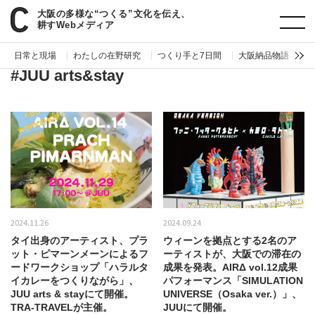
大阪の多様な“つくる”文化を伝え、
paperC
タグ
JUU arts&stay
耕すWebメディア
日常と現場
わたしの在野研究
つくり手と7日間
大阪納品物語
編
#JUU arts&stay
2024.11.26
2024.09.24
タイ出身のアーティスト、プラ
ウィーンを拠点とする2名のア
ット・ピマーンメーンによるフ
ーティストが、大阪での滞在の
ードワークショップ「ハラルタ
成果を発表。AIRΔ vol.12成果
イカレーをつくりながら」、
パフォーマンス「SIMULATION
JUU arts & stayにて開催。
UNIVERSE（Osaka ver.）」、
TRA-TRAVELが主催。
JUUにて開催。