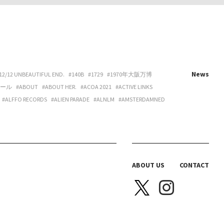
News
12/12 UNBEAUTIFUL END.
#140B
#1729
#1970年大阪万博
ホール
#ABOUT
#ABOUT HER.
#ACOA 2021
#ACTIVE LINKS
#ALFFO RECORDS
#ALIEN PARADE
#ALNLM
#AMSTERDAMNED
URE
#ART
#ART BEAT CAFE NAKANOSHIMA
#ART OSAKA
#ARTNESS
#ARYY
#ASAHINA
#ASAHISONOMA
TTITUDE
#AURORA BOOKS
#AZUMI
#B 地図
#B.O.H.
LACKBIRD BOOKS
#BLANC IRIS
#BLANK CANVAS
#BLEND LIVING
BRAZIL
#BREAKER PROJECT
#BRIDGE
#BRK COLLECTIVE
ABOUT US
CONTACT
Y HOUSE
#CAS
#CASICA
#CASO WEDDING
#CASPER SEJERSEN
NITTA SPACE
#CHIHARU OGURO
#CHO-CHAN
#CHOHOUSE
A ELLE
#COEUR YA.
#COLLOID
#COMPUFUNK
#CONATALA
JIMURA
#DANCE BOX
#DANIELONELY
#DANNY
#DDAA
#DDUD