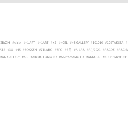
ΓΣΒ¡ΖIΗ
#∈Y∋
#+1 ART
#+1ART
#+2
#+CEL
#+S GALLERY
#101010
#109TAKSEA
#
ATS
#3U
#45
#6OKKEN
#71LABO
#7FO
#8月
#A-LAB
#A:)/2021
#ABCDE
#ABC
#AI2 GALLERY
#AIR
#AIR MOTOMOTO
#AKI YAMAMOTO
#AKKORD
#ALCHEMYVERSE
ANTORA
#AOKI LUCAS
#APPLEの発音
#ARATA OSUMI
#ARCHIPELAGO
#ARCHITECT
LERY OPALTIMES
#ARTIST MEETS ARCHIVE
#ARTIST-IN-RESIDENCE VIETNAM NETWORK
DUB U SET
#ATAKA
#ATAW
#ATELIER MARCIE
#ATELIER TUAREG
#ATMOSPHÄRE
#A
EPPU PROJECT
#BILLBOARD LIVE OSAKA
#BIRBIRA
#BIRDFRIEND
#BIRDS’ WORDS
#B
#BONVOYAGE
#BOOGIE MAN
#BOOKS+コトバノイエ
#BOREDOMS
#BOWLPOND
#
AL
#BYTHREE INC.
#C’È C’È
#CALO BOOKSHOP & CAFE
#CAP48
#CAPACIOUS
#CÀRR
IVE SPACE & HOSTEL
#CENTER / ALTERNATIVE SPACE AND HOSTEL
#CHEREN-BEL
#CHIG
#CLASSICAL PHOTOGRAPH®
#CLUB DAPHNIA
#CLUB STOMP
#CM SMOOTH
#COCI L
NTING SELF
#COSMIC LAB
#CREDENZA
#CULTPRINT
#CUMONOS
#D.W.M.
#DAI FU