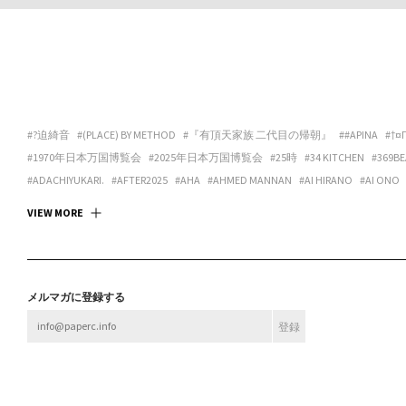
#?迫綺音
#(PLACE) BY METHOD
#『有頂天家族 二代目の帰朝』
##APINA
#†¤
#1970年日本万国博覧会
#2025年日本万国博覧会
#25時
#34 KITCHEN
#369BE
#ADACHIYUKARI.
#AFTER2025
#AHA
#AHMED MANNAN
#AI HIRANO
#AI ONO
#ANDREA GALANO TORO
#ANIMA
#ANSPIRATION
#ANTIBODIES COLLECTIVE
#
VIEW MORE
#ART SPACE TETRA
#ART SPACE＆CAFE BARRACK
#ARTCOURT GALLERY
#ARTGAL
#ASANOYA BOOKS
#ASCALYPSO
#ASITA_ROOM
#ASP
#ASPARA
#ASUKA ANDO 
#BABA CHISA
#BABACHISA
#BABY-Q
#BAMULET
#BBF
#BEAK 585 GALLERY
#B
#BLEND STUDIO
#BLOOM GALLERY
#BLUEOVER
#BMC
#BNA ALTER MUSEUM
メルマガに登録する
#BROOK FURNITURE CENTER
#BRUTUS
#BULBUS
#BUSHI
#BUTTAH
#BUYLOC
#CASUAL KAPPOU IIDA
#CBX KATANA
#CC:OLORS
#CCBT
#CENTER / ALTERNAT
#CHOKETT
#CHOVE CHUVA
#CIRCUS
#CIRCUS OSAKA
#CITY LIGHTS : DONUTS
#CONPASS
#CONTACT GONZO
#CONTENASTORE
#COPY HOUSE
#CORNER PRI