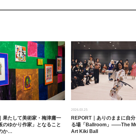
2026.03.25
EW｜果たして美術家・梅津庸一
REPORT｜ありのままに自
阪のゆかり作家」となること
る場「Ballroom」——The Mu
のか…
Art Kiki Ball