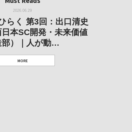
Must Reads
W｜果たして美術家・梅津庸
2026.03.11
｜菊池聡太朗 個展「余りの
W｜生の存在証明としての線
2026.06.29
阪のゆかり作家」となる
ORT｜博覧会の残像
「ライフライン」展
風景」
ひらく 第3回：出口清史
とができたのか…
西日本SC開発・未来価値
造部）｜人が動…
 ダニエル・アビー [美術史・写真研究者]
 [アーツサポート関西 チーフプロデューサー／学芸員]
 [アーツサポート関西 チーフプロデューサー／学芸員]
MORE
 [アーツサポート関西 チーフプロデューサー／学芸員]
MORE
MORE
MORE
MORE