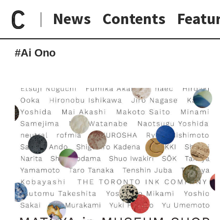
News
Contents
Featu
paperC
タグ
Ai Ono
日常と現場
わたしの在野研究
つくり手と7日間
大阪納品物語
#Ai Ono