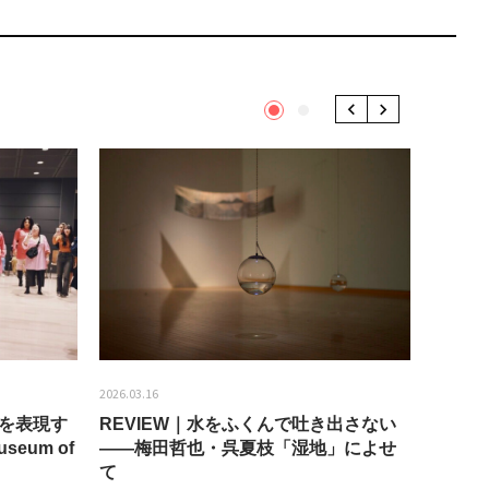
1
2
Previous
Next
2026.03.16
2026.01.2
分を表現す
REVIEW｜水をふくんで吐き出さない
うちき
seum of
——梅田哲也・呉夏枝「湿地」によせ
回：bla
て