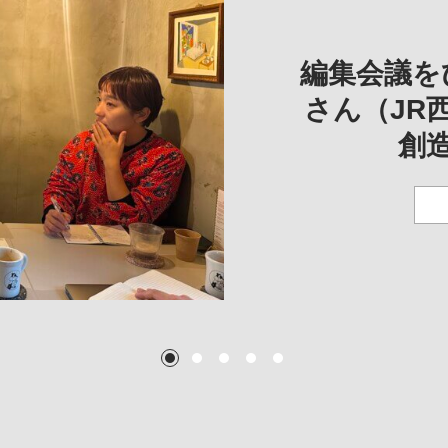
REVIE
REVIEW
REVIE
一は、「大
REP
——
編集会議を
こ
さん（JR
創
TEXT:
TEXT: 大島賛都
TEXT: 大島賛都
TEXT: 大島賛都
1
2
3
4
5