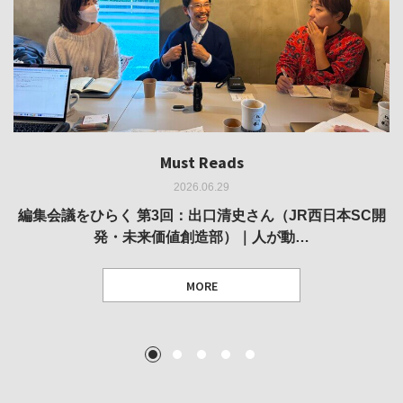
Must Reads
Must Reads
Must Reads
Must Reads
Must Reads
2026.06.29
2026.05.14
2026.02.25
2025.10.01
2026.03.11
REVIEW｜果たして美術家・梅津庸一は、「大阪のゆかり
REVIEW｜生の存在証明としての線——「ライフライン」
編集会議をひらく 第3回：出口清史さん（JR西日本SC開
REVIEW｜菊池聡太朗 個展「余りの風景」
REPORT｜博覧会の残像
発・未来価値創造部）｜人が動…
作家」となることができたのか…
展
MORE
TEXT: 大島賛都 [アーツサポート関西 チーフプロデューサー／学芸員]
TEXT: ダニエル・アビー [美術史・写真研究者]
TEXT: 大島賛都 [アーツサポート関西 チーフプロデューサー／学芸員]
TEXT: 大島賛都 [アーツサポート関西 チーフプロデューサー／学芸員]
1
2
3
4
5
MORE
MORE
MORE
MORE