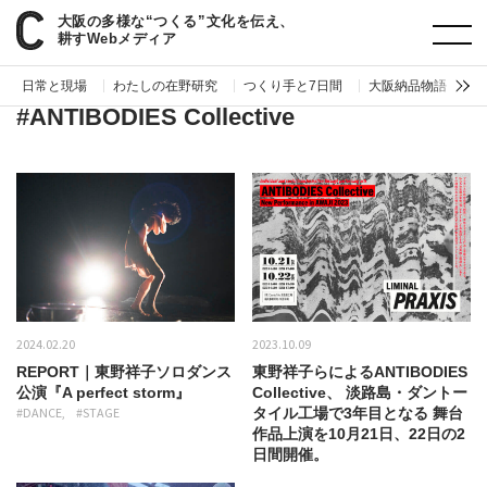
大阪の多様な“つくる”文化を伝え、
paperC
タグ
ANTIBODIES Collective
耕すWebメディア
日常と現場
わたしの在野研究
つくり手と7日間
大阪納品物語
編
#ANTIBODIES Collective
2024.02.20
2023.10.09
REPORT｜東野祥子ソロダンス
東野祥子らによるANTIBODIES
公演『A perfect storm』
Collective、 淡路島・ダントー
#DANCE
#STAGE
タイル工場で3年目となる 舞台
作品上演を10月21日、22日の2
日間開催。