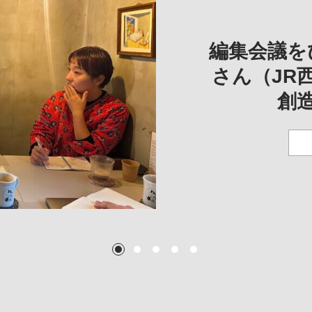
REVIE
REVIEW
REVIE
一は、「大
REP
——
編集会議を
こ
さん（JR
創
TEXT:
TEXT: 大島賛都
TEXT: 大島賛都
TEXT: 大島賛都
1
2
3
4
5