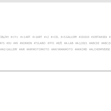
ΓΣΒ¡ΖIΗ
#∈Y∋
#+1 ART
#+1ART
#+2
#+CEL
#+S GALLERY
#101010
#109TAKSEA
#
ATS
#3U
#45
#6OKKEN
#71LABO
#7FO
#8月
#A-LAB
#A:)/2021
#ABCDE
#ABC
#AI2 GALLERY
#AIR
#AIR MOTOMOTO
#AKI YAMAMOTO
#AKKORD
#ALCHEMYVERSE
ANTORA
#AOKI LUCAS
#APPLEの発音
#ARATA OSUMI
#ARCHIPELAGO
#ARCHITECT
LERY OPALTIMES
#ARTIST MEETS ARCHIVE
#ARTIST-IN-RESIDENCE VIETNAM NETWORK
DUB U SET
#ATAKA
#ATAW
#ATELIER MARCIE
#ATELIER TUAREG
#ATMOSPHÄRE
#A
EPPU PROJECT
#BILLBOARD LIVE OSAKA
#BIRBIRA
#BIRDFRIEND
#BIRDS’ WORDS
#B
#BONVOYAGE
#BOOGIE MAN
#BOOKS+コトバノイエ
#BOREDOMS
#BOWLPOND
#
AL
#BYTHREE INC.
#C’È C’È
#CALO BOOKSHOP & CAFE
#CAP48
#CAPACIOUS
#CÀRR
IVE SPACE & HOSTEL
#CENTER / ALTERNATIVE SPACE AND HOSTEL
#CHEREN-BEL
#CHIG
#CLASSICAL PHOTOGRAPH®
#CLUB DAPHNIA
#CLUB STOMP
#CM SMOOTH
#COCI L
NTING SELF
#COSMIC LAB
#CREDENZA
#CULTPRINT
#CUMONOS
#D.W.M.
#DAI FU