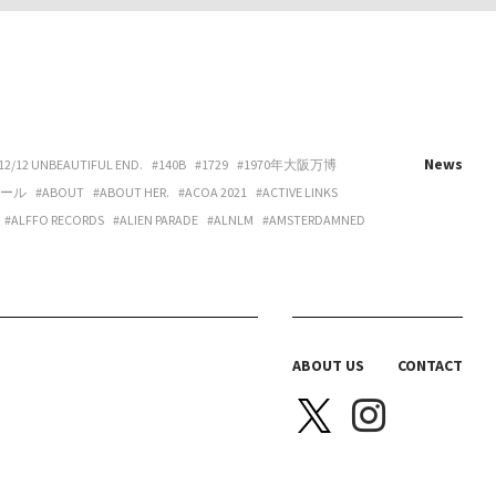
News
12/12 UNBEAUTIFUL END.
#140B
#1729
#1970年大阪万博
ホール
#ABOUT
#ABOUT HER.
#ACOA 2021
#ACTIVE LINKS
#ALFFO RECORDS
#ALIEN PARADE
#ALNLM
#AMSTERDAMNED
URE
#ART
#ART BEAT CAFE NAKANOSHIMA
#ART OSAKA
#ARTNESS
#ARYY
#ASAHINA
#ASAHISONOMA
TTITUDE
#AURORA BOOKS
#AZUMI
#B 地図
#B.O.H.
LACKBIRD BOOKS
#BLANC IRIS
#BLANK CANVAS
#BLEND LIVING
BRAZIL
#BREAKER PROJECT
#BRIDGE
#BRK COLLECTIVE
ABOUT US
CONTACT
Y HOUSE
#CAS
#CASICA
#CASO WEDDING
#CASPER SEJERSEN
NITTA SPACE
#CHIHARU OGURO
#CHO-CHAN
#CHOHOUSE
A ELLE
#COEUR YA.
#COLLOID
#COMPUFUNK
#CONATALA
JIMURA
#DANCE BOX
#DANIELONELY
#DANNY
#DDAA
#DDUD