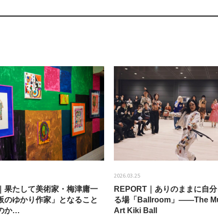
2026.03.25
EW｜果たして美術家・梅津庸一
REPORT｜ありのままに自
阪のゆかり作家」となること
る場「Ballroom」——The Mu
のか…
Art Kiki Ball