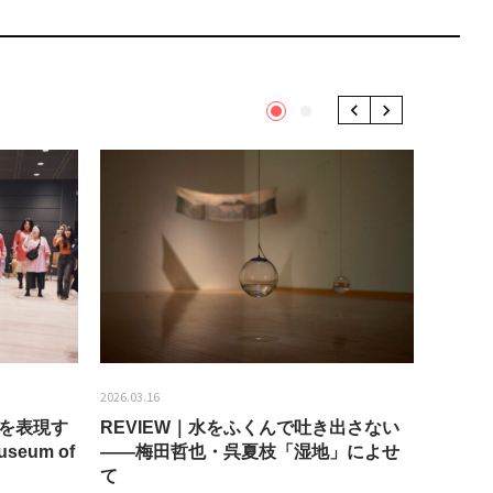
1
2
Previous
Next
2026.03.16
2026.01.2
分を表現す
REVIEW｜水をふくんで吐き出さない
うちき
seum of
——梅田哲也・呉夏枝「湿地」によせ
回：bla
て