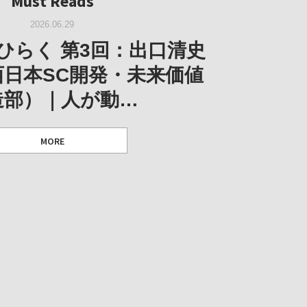
Must Reads
W｜果たして美術家・梅津庸
2026.03.11
｜菊池聡太朗 個展「余りの
W｜生の存在証明としての線
2026.06.29
阪のゆかり作家」となる
ORT｜博覧会の残像
「ライフライン」展
風景」
ひらく 第3回：出口清史
とができたのか…
西日本SC開発・未来価値
造部）｜人が動…
 ダニエル・アビー [美術史・写真研究者]
 [アーツサポート関西 チーフプロデューサー／学芸員]
 [アーツサポート関西 チーフプロデューサー／学芸員]
MORE
 [アーツサポート関西 チーフプロデューサー／学芸員]
MORE
MORE
MORE
MORE