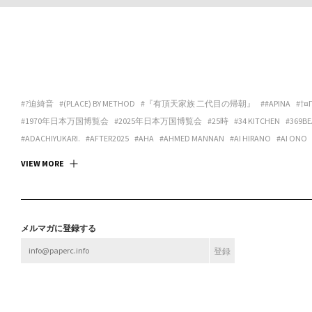
#?迫綺音
#(PLACE) BY METHOD
#『有頂天家族 二代目の帰朝』
##APINA
#†¤
#1970年日本万国博覧会
#2025年日本万国博覧会
#25時
#34 KITCHEN
#369BE
#ADACHIYUKARI.
#AFTER2025
#AHA
#AHMED MANNAN
#AI HIRANO
#AI ONO
#ANDREA GALANO TORO
#ANIMA
#ANSPIRATION
#ANTIBODIES COLLECTIVE
#
VIEW MORE
#ART SPACE TETRA
#ART SPACE＆CAFE BARRACK
#ARTCOURT GALLERY
#ARTGAL
#ASANOYA BOOKS
#ASCALYPSO
#ASITA_ROOM
#ASP
#ASPARA
#ASUKA ANDO 
#BABA CHISA
#BABACHISA
#BABY-Q
#BAMULET
#BBF
#BEAK 585 GALLERY
#B
#BLEND STUDIO
#BLOOM GALLERY
#BLUEOVER
#BMC
#BNA ALTER MUSEUM
メルマガに登録する
#BROOK FURNITURE CENTER
#BRUTUS
#BULBUS
#BUSHI
#BUTTAH
#BUYLOC
#CASUAL KAPPOU IIDA
#CBX KATANA
#CC:OLORS
#CCBT
#CENTER / ALTERNAT
#CHOKETT
#CHOVE CHUVA
#CIRCUS
#CIRCUS OSAKA
#CITY LIGHTS : DONUTS
#CONPASS
#CONTACT GONZO
#CONTENASTORE
#COPY HOUSE
#CORNER PRI