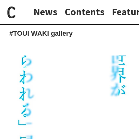
News
Contents
Featu
paperC
タグ
TOUI WAKI gallery
日常と現場
わたしの在野研究
つくり手と7日間
大阪納品物語
#TOUI WAKI gallery