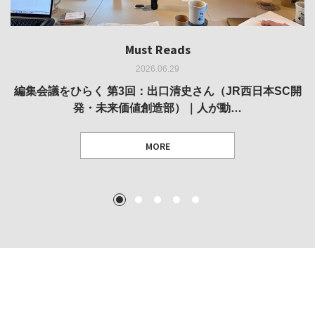
Must Reads
Must Reads
Must Reads
Must Reads
Must Reads
2026.06.29
2026.05.14
2026.02.25
2025.10.01
2026.03.11
REVIEW｜果たして美術家・梅津庸一は、「大阪のゆかり
REVIEW｜生の存在証明としての線——「ライフライン」
編集会議をひらく 第3回：出口清史さん（JR西日本SC開
REVIEW｜菊池聡太朗 個展「余りの風景」
REPORT｜博覧会の残像
発・未来価値創造部）｜人が動…
作家」となることができたのか…
展
MORE
TEXT: 大島賛都 [アーツサポート関西 チーフプロデューサー／学芸員]
TEXT: ダニエル・アビー [美術史・写真研究者]
TEXT: 大島賛都 [アーツサポート関西 チーフプロデューサー／学芸員]
TEXT: 大島賛都 [アーツサポート関西 チーフプロデューサー／学芸員]
1
2
3
4
5
MORE
MORE
MORE
MORE