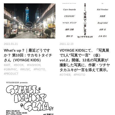
2022.01.21
2021.12.13
What’s up？｜最近どうです
VOYAGE KIDSにて、「写真展
か？ 第10回：サカモトタイチ
で1人”写真で一言” （仮）
さん（VOYAGE KIDS）
vol.2」開催。12名の写真家が
#ART
#BOOK
#FASHION
撮影した写真に、作家・ツチヤ
#GRAPHIC
#MUSIC
#PHOTO
タカユキが一言を添えて展示。
#PRODUCT
#OTHER
#PHOTO