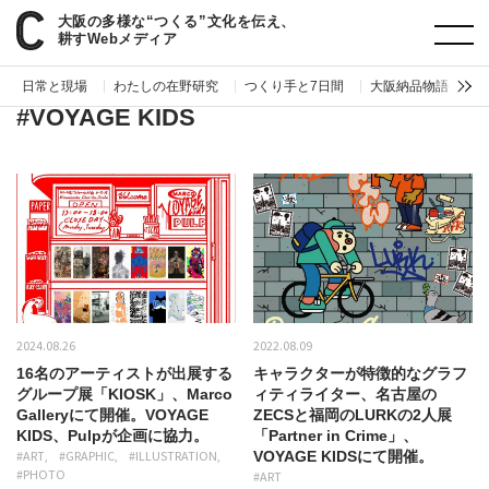
大阪の多様な“つくる”文化を伝え、
paperC
タグ
VOYAGE KIDS
耕すWebメディア
日常と現場
わたしの在野研究
つくり手と7日間
大阪納品物語
編
#VOYAGE KIDS
2024.08.26
2022.08.09
16名のアーティストが出展する
キャラクターが特徴的なグラフ
グループ展「KIOSK」、Marco
ィティライター、名古屋の
Galleryにて開催。VOYAGE
ZECSと福岡のLURKの2人展
KIDS、Pulpが企画に協力。
「Partner in Crime」、
#ART
#GRAPHIC
#ILLUSTRATION
VOYAGE KIDSにて開催。
#PHOTO
#ART