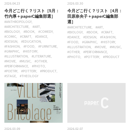
2026.04.23
2026.03.30
今月どこ行く？リスト［5月：
今月どこ行く？リスト［4月：
竹内厚＋paperC編集部選］
田原奈央子＋paperC編集部
#ANTHROPOLOGY
選］
#ARCHITECTURE
#ART
#ARCHITECTURE
#ART
#BIOLOGY
#BOOK
#COMEDY
#BIOLOGY
#BOOK
#CRAFT
#COMIC
#CRAFT
#DANCE
#DANCE
#DESIGN
#FASHION
#DESIGN
#EDUCATION
#FOOD
#GRAPHIC
#HISTORY
#FASHION
#FOOD
#FURNITURE
#ILLUSTRATION
#MOVIE
#MUSIC
#GRAPHIC
#HISTORY
#OTHER
#PERFORMANCE
#ILLUSTRATION
#LITERATURE
#PHOTO
#POTTERY
#PRODUCT
#MOVIE
#MUSIC
#OTHER
#PERFORMANCE
#PHOTO
#POETRY
#POTTERY
#PRODUCT
#STAGE
#THEOLOGY
2026.03.09
2026.02.07