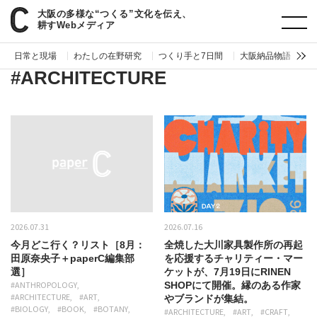
大阪の多様な“つくる”文化を伝え、
paperC
ジャンル
ARCHITECTURE
耕すWebメディア
日常と現場
わたしの在野研究
つくり手と7日間
大阪納品物語
編
#ARCHITECTURE
2026.07.31
2026.07.16
今月どこ行く？リスト［8月：
全焼した大川家具製作所の再起
田原奈央子＋paperC編集部
を応援するチャリティー・マー
選］
ケットが、7月19日にRINEN
#ANTHROPOLOGY
SHOPにて開催。縁のある作家
#ARCHITECTURE
#ART
やブランドが集結。
#BIOLOGY
#BOOK
#BOTANY
#ARCHITECTURE
#ART
#CRAFT