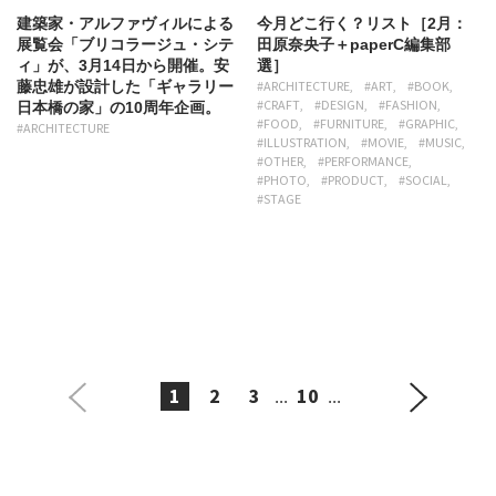
建築家・アルファヴィルによる
今月どこ行く？リスト［2月：
展覧会「ブリコラージュ・シテ
田原奈央子＋paperC編集部
ィ」が、3月14日から開催。安
選］
藤忠雄が設計した「ギャラリー
#ARCHITECTURE
#ART
#BOOK
#CRAFT
#DESIGN
#FASHION
日本橋の家」の10周年企画。
#FOOD
#FURNITURE
#GRAPHIC
#ARCHITECTURE
#ILLUSTRATION
#MOVIE
#MUSIC
#OTHER
#PERFORMANCE
#PHOTO
#PRODUCT
#SOCIAL
#STAGE
1
2
3
10
...
...