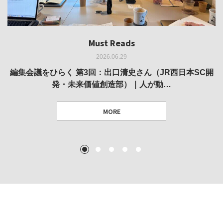
Must Reads
Must Reads
Must Reads
Must Reads
Must Reads
2026.06.29
2026.05.14
2026.02.25
2025.10.01
2026.03.11
REVIEW｜果たして美術家・梅津庸一は、「大阪のゆかり
REVIEW｜生の存在証明としての線——「ライフライン」
編集会議をひらく 第3回：出口清史さん（JR西日本SC開
REVIEW｜菊池聡太朗 個展「余りの風景」
REPORT｜博覧会の残像
発・未来価値創造部）｜人が動…
作家」となることができたのか…
展
MORE
TEXT: 大島賛都 [アーツサポート関西 チーフプロデューサー／学芸員]
TEXT: ダニエル・アビー [美術史・写真研究者]
TEXT: 大島賛都 [アーツサポート関西 チーフプロデューサー／学芸員]
TEXT: 大島賛都 [アーツサポート関西 チーフプロデューサー／学芸員]
1
2
3
4
5
MORE
MORE
MORE
MORE