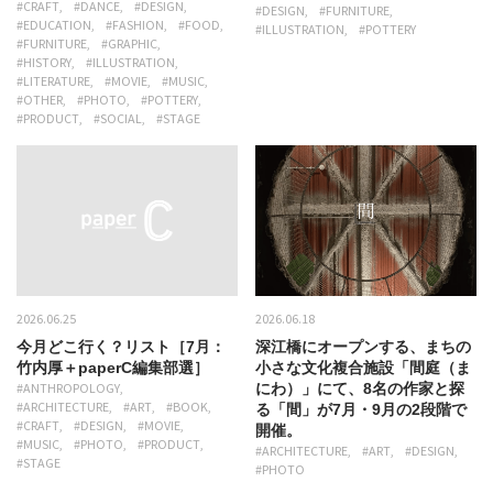
#CRAFT
#DANCE
#DESIGN
#DESIGN
#FURNITURE
#EDUCATION
#FASHION
#FOOD
#ILLUSTRATION
#POTTERY
#FURNITURE
#GRAPHIC
#HISTORY
#ILLUSTRATION
#LITERATURE
#MOVIE
#MUSIC
#OTHER
#PHOTO
#POTTERY
#PRODUCT
#SOCIAL
#STAGE
2026.06.25
2026.06.18
今月どこ行く？リスト［7月：
深江橋にオープンする、まちの
竹内厚＋paperC編集部選］
小さな文化複合施設「間庭（ま
#ANTHROPOLOGY
にわ）」にて、8名の作家と探
#ARCHITECTURE
#ART
#BOOK
る「間」が7月・9月の2段階で
#CRAFT
#DESIGN
#MOVIE
開催。
#MUSIC
#PHOTO
#PRODUCT
#ARCHITECTURE
#ART
#DESIGN
#STAGE
#PHOTO