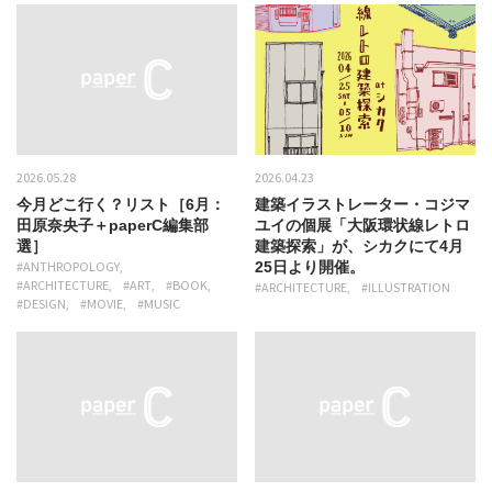
2026.05.28
2026.04.23
今月どこ行く？リスト［6月：
建築イラストレーター・コジマ
田原奈央子＋paperC編集部
ユイの個展「大阪環状線レトロ
選］
建築探索」が、シカクにて4月
#ANTHROPOLOGY
25日より開催。
#ARCHITECTURE
#ART
#BOOK
#ARCHITECTURE
#ILLUSTRATION
#DESIGN
#MOVIE
#MUSIC