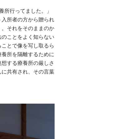
養所行ってました。」
う入所者の方から贈られ
」。それをそのままのか
法のことをよく知らない
ることで像を写し取るら
療養所を隔離するために
連想する療養所の厳しさ
んに共有され、その言葉