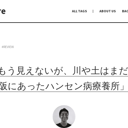
re
ALL TAGS
ABOUT US
BA
編集前記
Co-Dialogue
手前味噌
#REVIEW
W｜もう見えないが、川や土はま
阪にあったハンセン病療養所