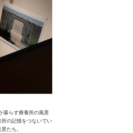
々が暮らす療養所の風景
養所の記憶をつないでい
光景たち。