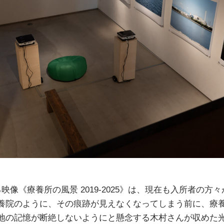
映像《療養所の風景 2019-2025》は、現在も入所者の方
養院のように、その痕跡が見えなくなってしまう前に、療
地の記憶が断絶しないようにと懸念する木村さんが収めた