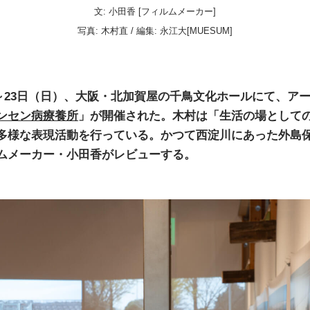
文: 小田香 [フィルムメーカー]
写真:
木村直
/ 編集:
永江大[MUESUM]
金）～23日（日）、大阪・北加賀屋の千鳥文化ホールにて、ア
ンセン病療養所
」が開催された。木村は「生活の場として
多様な表現活動を行っている。かつて西淀川にあった外島
ムメーカー・小田香がレビューする。