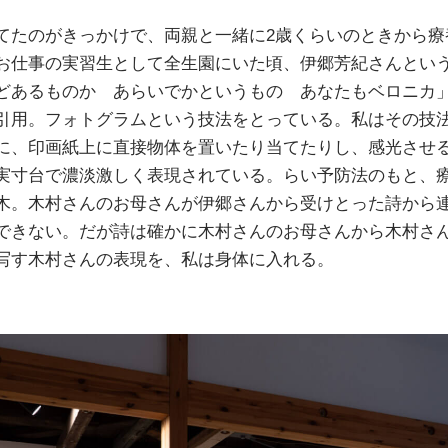
てたのがきっかけで、両親と一緒に2歳くらいのときから療
お仕事の実習生として全生園にいた頃、伊郷芳紀さんとい
どあるものか あらいでかというもの あなたもベロニカ
引用。フォトグラムという技法をとっている。私はその技
に、印画紙上に直接物体を置いたり当てたりし、感光させ
実寸台で濃淡激しく表現されている。らい予防法のもと、
木。木村さんのお母さんが伊郷さんから受けとった詩から
できない。だが詩は確かに木村さんのお母さんから木村さ
写す木村さんの表現を、私は身体に入れる。