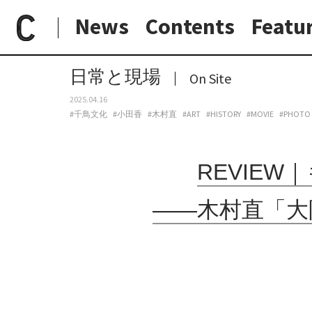
News
Contents
Featu
paperC
日常と現場
REVIEW｜もう見えないが、川や土はまだそこにある——木村直「大阪にあったハンセン病療養所」千鳥文化ホール
日常と現場
わたしの在野研究
つくり手と7日間
大阪納品物語
日常と現場
On Site
2025.04.16
#千鳥文化
#小田香
#木村直
#ART
#HISTORY
#MOVIE
#PHOTO
REVIE
——木村直「大