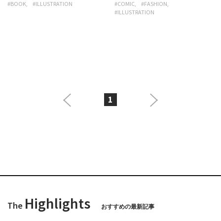
#BOOK
#ILLUSTRATION
#COMIC
#FASHION
#ILLUSTRATION
1
Highlights
The
おすすめの最新記事