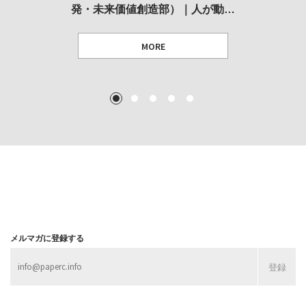
発・未来価値創造部）｜人が動…
作家」となることができたのか…
展
MORE
TEXT: 大島賛都 [アーツサポート関西 チーフプロデューサー／学芸員]
TEXT: ダニエル・アビー [美術史・写真研究者]
TEXT: 大島賛都 [アーツサポート関西 チーフプロデューサー／学芸員]
TEXT: 大島賛都 [アーツサポート関西 チーフプロデューサー／学芸員]
1
2
3
4
5
MORE
MORE
MORE
MORE
メルマガに登録する