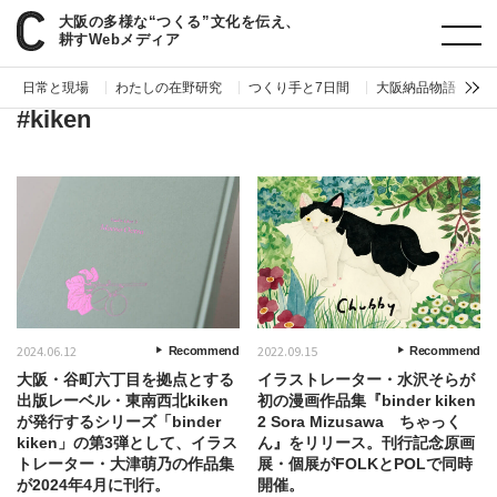
大阪の多様な“つくる”文化を伝え、
paperC
タグ
kiken
耕すWebメディア
日常と現場
わたしの在野研究
つくり手と7日間
大阪納品物語
編
#kiken
2024.06.12
2022.09.15
Recommend
Recommend
大阪・谷町六丁目を拠点とする
イラストレーター・水沢そらが
出版レーベル・東南西北kiken
初の漫画作品集『binder kiken
が発行するシリーズ「binder
2 Sora Mizusawa ちゃっく
kiken」の第3弾として、イラス
ん』をリリース。刊行記念原画
トレーター・大津萌乃の作品集
展・個展がFOLKとPOLで同時
が2024年4月に刊行。
開催。