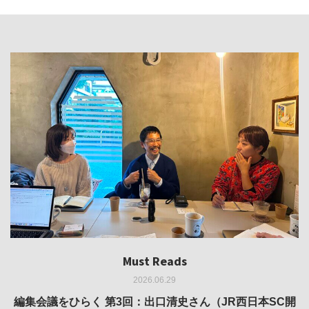
Must Reads
Must Reads
Must Reads
Must Reads
Must Reads
2026.06.29
2026.05.14
2026.02.25
2025.10.01
2026.03.11
REVIEW｜果たして美術家・梅津庸一は、「大阪のゆかり
REVIEW｜生の存在証明としての線——「ライフライン」
編集会議をひらく 第3回：出口清史さん（JR西日本SC開
REVIEW｜菊池聡太朗 個展「余りの風景」
REPORT｜博覧会の残像