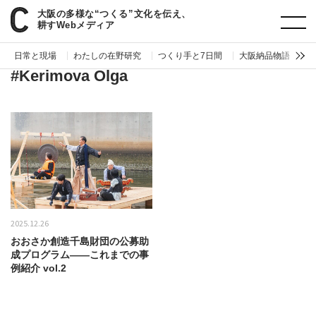
大阪の多様な“つくる”文化を伝え、
paperC
タグ
Kerimova Olga
耕すWebメディア
日常と現場
わたしの在野研究
つくり手と7日間
大阪納品物語
編
#Kerimova Olga
2025.12.26
おおさか創造千島財団の公募助
成プログラム——これまでの事
例紹介 vol.2