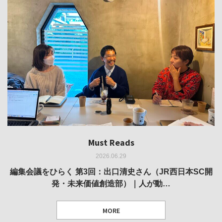
Must Reads
Must Reads
Must Reads
Must Reads
Must Reads
2026.06.29
2026.05.14
2026.02.25
2025.10.01
2026.03.11
REVIEW｜果たして美術家・梅津庸一は、「大阪のゆかり
REVIEW｜生の存在証明としての線——「ライフライン」
編集会議をひらく 第3回：出口清史さん（JR西日本SC開
REVIEW｜菊池聡太朗 個展「余りの風景」
REPORT｜博覧会の残像
発・未来価値創造部）｜人が動…
作家」となることができたのか…
展
MORE