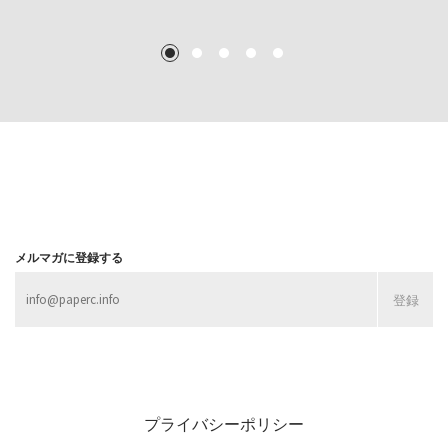
TEXT: 大島賛都 [アーツサポート関西 チーフプロデューサー／学芸員]
TEXT: ダニエル・アビー [美術史・写真研究者]
TEXT: 大島賛都 [アーツサポート関西 チーフプロデューサー／学芸員]
TEXT: 大島賛都 [アーツサポート関西 チーフプロデューサー／学芸員]
1
2
3
4
5
MORE
MORE
MORE
MORE
メルマガに登録する
プライバシーポリシー