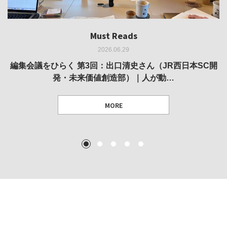
Must Reads
Must Reads
Must Reads
Must Reads
Must Reads
2026.06.29
2026.05.14
2026.02.25
2025.10.01
2026.03.11
REVIEW｜果たして美術家・梅津庸一は、「大阪のゆかり
REVIEW｜生の存在証明としての線——「ライフライン」
編集会議をひらく 第3回：出口清史さん（JR西日本SC開
REVIEW｜菊池聡太朗 個展「余りの風景」
REPORT｜博覧会の残像
発・未来価値創造部）｜人が動…
作家」となることができたのか…
展
MORE
TEXT: 大島賛都 [アーツサポート関西 チーフプロデューサー／学芸員]
TEXT: ダニエル・アビー [美術史・写真研究者]
TEXT: 大島賛都 [アーツサポート関西 チーフプロデューサー／学芸員]
TEXT: 大島賛都 [アーツサポート関西 チーフプロデューサー／学芸員]
1
2
3
4
5
MORE
MORE
MORE
MORE