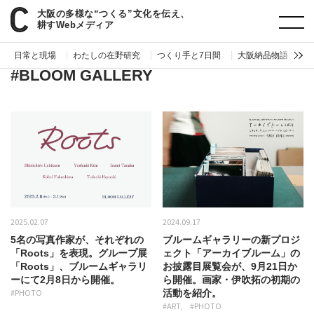
大阪の多様な“つくる”文化を伝え、
paperC
タグ
BLOOM GALLERY
耕すWebメディア
日常と現場
わたしの在野研究
つくり手と7日間
大阪納品物語
編
#BLOOM GALLERY
2025.02.07
2024.09.17
5名の写真作家が、それぞれの
ブルームギャラリーの新プロジ
「Roots」を表現。グループ展
ェクト「アーカイブルーム」の
「Roots」、ブルームギャラリ
お披露目展覧会が、9月21日か
ーにて2月8日から開催。
ら開催。画家・伊吹拓の初期の
#PHOTO
活動を紹介。
#ART
#PHOTO