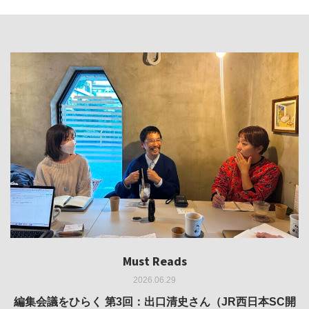
Must Reads
Must Reads
Must Reads
Must Reads
Must Reads
2026.06.29
2026.05.14
2026.02.25
2025.10.01
2026.03.11
REVIEW｜果たして美術家・梅津庸一は、「大阪のゆかり
REVIEW｜生の存在証明としての線——「ライフライン」
編集会議をひらく 第3回：出口清史さん（JR西日本SC開
REVIEW｜菊池聡太朗 個展「余りの風景」
REPORT｜博覧会の残像