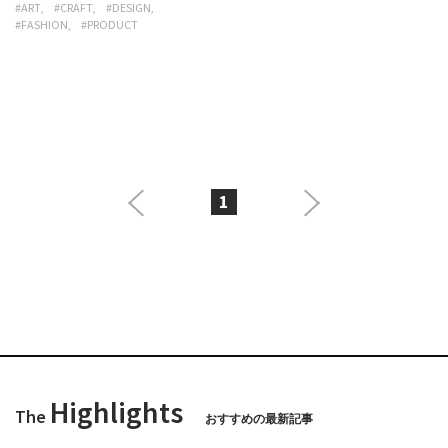
#ART
#CRAFT
#DESIGN
#FASHION
#PRODUCT
1
Highlights
The
おすすめの最新記事