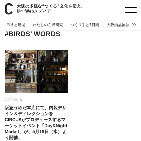
大阪の多様な“つくる”文化を伝え、
paperC
タグ
BIRDS’ WORDS
耕すWebメディア
日常と現場
わたしの在野研究
つくり手と7日間
大阪納品物語
編
#BIRDS’ WORDS
2022.05.18
阪急うめだ本店にて、内装デザ
イン＆ディレクションを
CIRCUSがプロデュースするマ
ーケットイベント「Day&Night
Market」が、5月18日（水）よ
り開催。