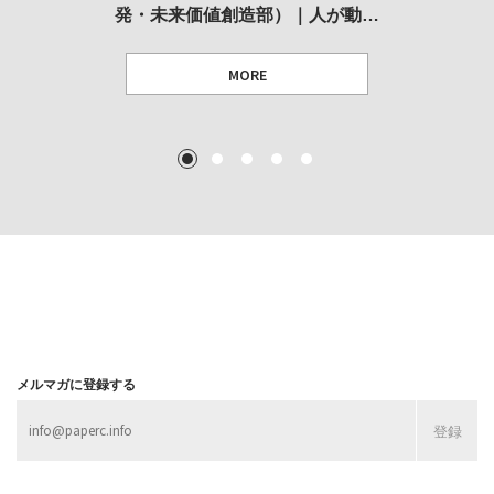
発・未来価値創造部）｜人が動…
作家」となることができたのか…
展
MORE
TEXT: 大島賛都 [アーツサポート関西 チーフプロデューサー／学芸員]
TEXT: ダニエル・アビー [美術史・写真研究者]
TEXT: 大島賛都 [アーツサポート関西 チーフプロデューサー／学芸員]
TEXT: 大島賛都 [アーツサポート関西 チーフプロデューサー／学芸員]
1
2
3
4
5
MORE
MORE
MORE
MORE
メルマガに登録する