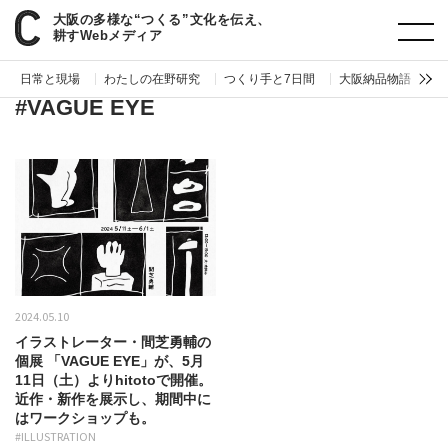
大阪の多様な“つくる”文化を伝え、
paperC
タグ
VAGUE EYE
耕すWebメディア
日常と現場
わたしの在野研究
つくり手と7日間
大阪納品物語
編
#VAGUE EYE
2024.05.10
イラストレーター・間芝勇輔の
個展 「VAGUE EYE」が、5月
11日（土）よりhitotoで開催。
近作・新作を展示し、期間中に
はワークショップも。
#ILLUSTRATION