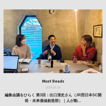
Must Reads
Must Reads
Must Reads
Must Reads
Must Reads
2026.06.29
2026.05.14
2026.02.25
2025.10.01
2026.03.11
REVIEW｜果たして美術家・梅津庸一は、「大阪のゆかり
REVIEW｜生の存在証明としての線——「ライフライン」
編集会議をひらく 第3回：出口清史さん（JR西日本SC開
REVIEW｜菊池聡太朗 個展「余りの風景」
REPORT｜博覧会の残像
発・未来価値創造部）｜人が動…
作家」となることができたのか…
展