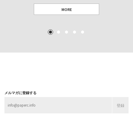
MORE
TEXT: 大島賛都 [アーツサポート関西 チーフプロデューサー／学芸員]
TEXT: ダニエル・アビー [美術史・写真研究者]
TEXT: 大島賛都 [アーツサポート関西 チーフプロデューサー／学芸員]
TEXT: 大島賛都 [アーツサポート関西 チーフプロデューサー／学芸員]
1
2
3
4
5
MORE
MORE
MORE
MORE
メルマガに登録する