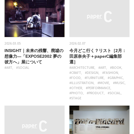
2026.03.05
2026.02.07
INSIGHT｜未来の残響、廃墟の
今月どこ行く？リスト［2月：
想像力―「EXPOSE2002 夢の
田原奈央子＋paperC編集部
彼方へ」展について
選］
#ART
#SOCIAL
#ARCHITECTURE
#ART
#BOOK
#CRAFT
#DESIGN
#FASHION
#FOOD
#FURNITURE
#GRAPHIC
#ILLUSTRATION
#MOVIE
#MUSIC
#OTHER
#PERFORMANCE
#PHOTO
#PRODUCT
#SOCIAL
#STAGE