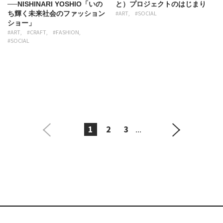
──NISHINARI YOSHIO「いの
と）プロジェクトのはじまり
ち輝く未来社会のファッション
#ART
#SOCIAL
ショー」
#ART
#CRAFT
#FASHION
#SOCIAL
1
2
3
...