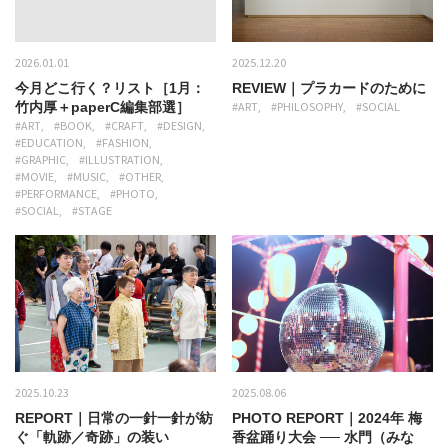
2026.01.01
2025.12.20
今月どこ行く？リスト［1月：
REVIEW｜プラカードのために
竹内厚＋paperC編集部選］
#ART
#PHILOSOPHY
#SOCIAL
#ART
#BOOK
#CRAFT
#DESIGN
#EDUCATION
#FASHION
#GRAPHIC
#ILLUSTRATION
#MOVIE
#MUSIC
#OTHER
#PERFORMANCE
#PHOTO
#SOCIAL
#STAGE
2025.10.23
2025.08.06
REPORT｜日常の一針一針が紡
PHOTO REPORT｜2024年 梅
ぐ「軌跡／奇跡」の装い
香盆踊り大会 ── 水門（みな