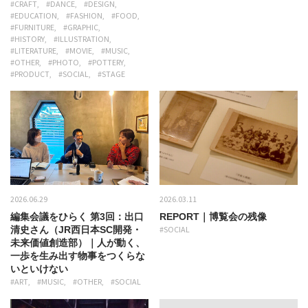
#CRAFT
#DANCE
#DESIGN
#EDUCATION
#FASHION
#FOOD
#FURNITURE
#GRAPHIC
#HISTORY
#ILLUSTRATION
#LITERATURE
#MOVIE
#MUSIC
#OTHER
#PHOTO
#POTTERY
#PRODUCT
#SOCIAL
#STAGE
2026.06.29
2026.03.11
編集会議をひらく 第3回：出口
REPORT｜博覧会の残像
清史さん（JR西日本SC開発・
#SOCIAL
未来価値創造部）｜人が動く、
一歩を生み出す物事をつくらな
いといけない
#ART
#MUSIC
#OTHER
#SOCIAL