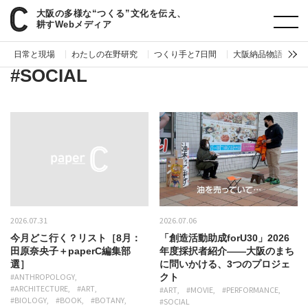
大阪の多様な“つくる”文化を伝え、
paperC
ジャンル
SOCIAL
耕すWebメディア
日常と現場
わたしの在野研究
つくり手と7日間
大阪納品物語
編
#SOCIAL
2026.07.31
2026.07.06
今月どこ行く？リスト［8月：
「創造活動助成forU30」2026
田原奈央子＋paperC編集部
年度採択者紹介——大阪のまち
選］
に問いかける、3つのプロジェ
#ANTHROPOLOGY
クト
#ARCHITECTURE
#ART
#ART
#MOVIE
#PERFORMANCE
#BIOLOGY
#BOOK
#BOTANY
#SOCIAL