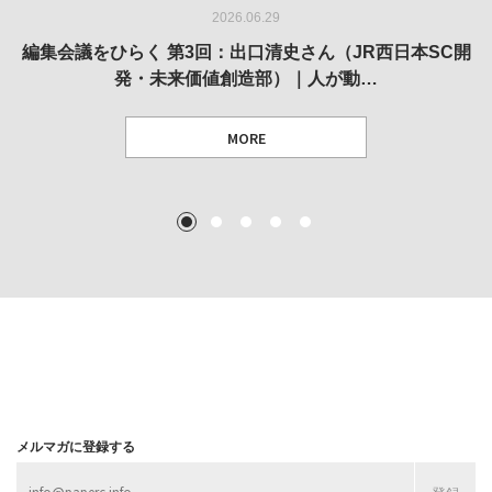
2026.06.29
2026.05.14
2026.02.25
2025.10.01
2026.03.11
REVIEW｜果たして美術家・梅津庸一は、「大阪のゆかり
REVIEW｜生の存在証明としての線——「ライフライン」
編集会議をひらく 第3回：出口清史さん（JR西日本SC開
REVIEW｜菊池聡太朗 個展「余りの風景」
REPORT｜博覧会の残像
発・未来価値創造部）｜人が動…
作家」となることができたのか…
展
MORE
TEXT: 大島賛都 [アーツサポート関西 チーフプロデューサー／学芸員]
TEXT: ダニエル・アビー [美術史・写真研究者]
TEXT: 大島賛都 [アーツサポート関西 チーフプロデューサー／学芸員]
TEXT: 大島賛都 [アーツサポート関西 チーフプロデューサー／学芸員]
1
2
3
4
5
MORE
MORE
MORE
MORE
メルマガに登録する