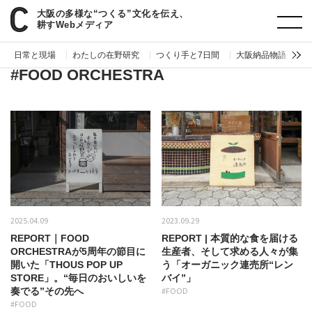
大阪の多様な“つくる”文化を伝え、
paperC
タグ
FOOD ORCHESTRA
耕すWebメディア
日常と現場
わたしの在野研究
つくり手と7日間
大阪納品物語
編
#FOOD ORCHESTRA
2025.04.09
2023.09.29
REPORT｜FOOD
REPORT | 本質的な食を届ける
ORCHESTRAが5周年の節目に
生産者、そして求める人々が集
開いた「THOUS POP UP
う「オーガニック連売所“レン
STORE」。“毎日のおいしいを
バイ”」
奏でる”その先へ
#FOOD
#FOOD