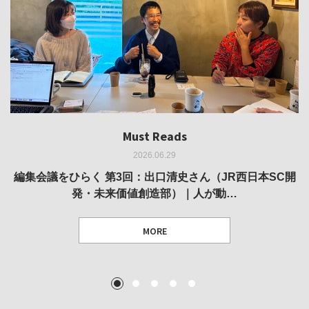
Must Reads
Must Reads
Must Reads
Must Reads
Must Reads
2026.06.29
2026.05.14
2026.02.25
2025.10.01
2026.03.11
REVIEW｜果たして美術家・梅津庸一は、「大阪のゆかり
REVIEW｜生の存在証明としての線——「ライフライン」
編集会議をひらく 第3回：出口清史さん（JR西日本SC開
REVIEW｜菊池聡太朗 個展「余りの風景」
REPORT｜博覧会の残像
発・未来価値創造部）｜人が動…
作家」となることができたのか…
展
MORE
TEXT: 大島賛都 [アーツサポート関西 チーフプロデューサー／学芸員]
TEXT: ダニエル・アビー [美術史・写真研究者]
TEXT: 大島賛都 [アーツサポート関西 チーフプロデューサー／学芸員]
TEXT: 大島賛都 [アーツサポート関西 チーフプロデューサー／学芸員]
1
2
3
4
5
MORE
MORE
MORE
MORE