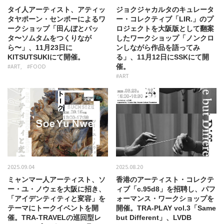
タイ人アーティスト、アティッ
ジョクジャカルタのキュレータ
タヤポーン・センポーによるワ
ー・コレクティブ「LIR.」のプ
ークショップ「田んぼとバッ
ロジェクトを大阪版として翻案
タ〜ソムタムをつくりなが
したワークショップ「ノンクロ
ら〜」、11月23日に
ンしながら作品を語ってみ
KITSUTSUKIにて開催。
る」、11月12日にSSKにて開
#ART
#FOOD
催。
#ART
2025.09.04
2025.08.20
ミャンマー人アーティスト、ソ
香港のアーティスト・コレクテ
ー・ユ・ノウェを大阪に招き、
ィブ「c.95d8」を招聘し、パフ
「アイデンティティと変容」を
ォーマンス・ワークショップを
テーマにトークイベントを開
開催。TRA-PLAY vol.3「Same
催。TRA-TRAVELの巡回型レ
but Different」、LVDB