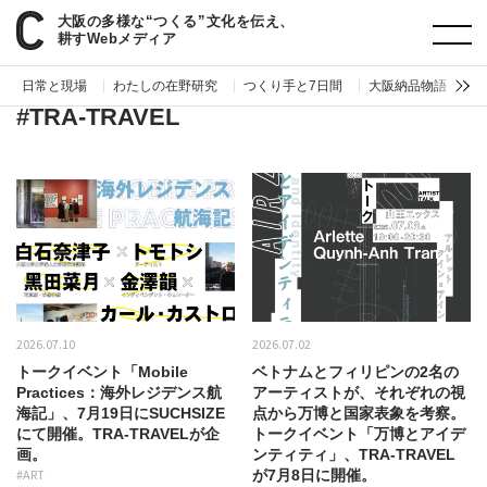
大阪の多様な“つくる”文化を伝え、
paperC
タグ
TRA-TRAVEL
耕すWebメディア
日常と現場
わたしの在野研究
つくり手と7日間
大阪納品物語
編
#TRA-TRAVEL
2026.07.10
2026.07.02
トークイベント「Mobile
ベトナムとフィリピンの2名の
Practices：海外レジデンス航
アーティストが、それぞれの視
海記」、7月19日にSUCHSIZE
点から万博と国家表象を考察。
にて開催。TRA-TRAVELが企
トークイベント「万博とアイデ
画。
ンティティ」、TRA-TRAVEL
#ART
が7月8日に開催。