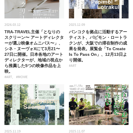
2026.03.12
2025.12.09
TRA-TRAVEL主催「となりの
バンコクを拠点に活動するアー
スクリーン〜 アートディレクタ
ティスト、パピモン・ロートラ
ーが選ぶ映像オムニバス〜」、
クンが、大阪での滞在制作の成
シネ・ヌーヴォXにて3月21〜
果を発表。展覧会「To Create
27日に開催。日本各地のアート
Is To Pass On」、12月13日よ
ディレクターが、地域の視点か
り開催。
ら推薦した5つの映像作品を上
#ART
映。
#ART
#MOVIE
2025.11.19
2025.11.07