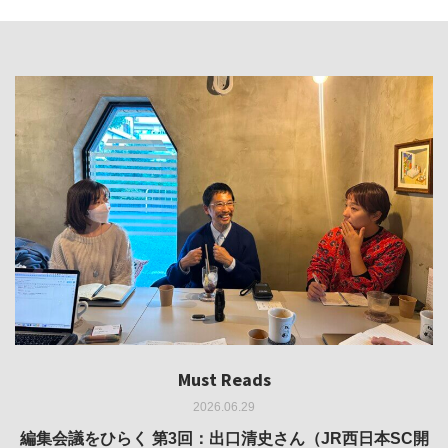
Must Reads
Must Reads
Must Reads
Must Reads
Must Reads
2026.06.29
2026.05.14
2026.02.25
2025.10.01
2026.03.11
REVIEW｜果たして美術家・梅津庸一は、「大阪のゆかり
REVIEW｜生の存在証明としての線——「ライフライン」
編集会議をひらく 第3回：出口清史さん（JR西日本SC開
REVIEW｜菊池聡太朗 個展「余りの風景」
REPORT｜博覧会の残像