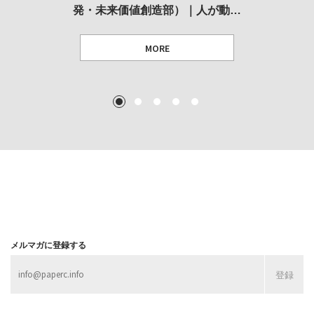
発・未来価値創造部）｜人が動…
作家」となることができたのか…
展
MORE
TEXT: 大島賛都 [アーツサポート関西 チーフプロデューサー／学芸員]
TEXT: ダニエル・アビー [美術史・写真研究者]
TEXT: 大島賛都 [アーツサポート関西 チーフプロデューサー／学芸員]
TEXT: 大島賛都 [アーツサポート関西 チーフプロデューサー／学芸員]
1
2
3
4
5
MORE
MORE
MORE
MORE
メルマガに登録する