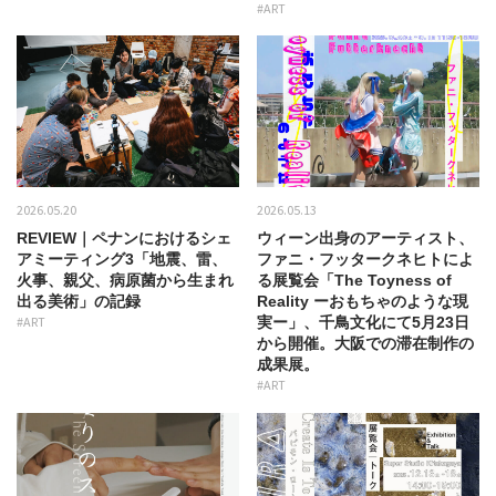
#ART
2026.05.20
2026.05.13
REVIEW｜ペナンにおけるシェ
ウィーン出身のアーティスト、
アミーティング3「地震、雷、
ファニ・フッタークネヒトによ
火事、親父、病原菌から生まれ
る展覧会「The Toyness of
出る美術」の記録
Reality ーおもちゃのような現
#ART
実ー」、千鳥文化にて5月23日
から開催。大阪での滞在制作の
成果展。
#ART