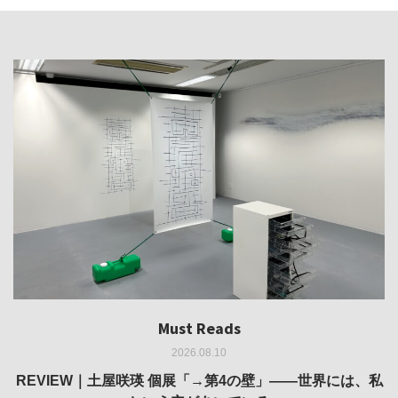
Must Reads
Must Reads
Must Reads
Must Reads
Must Reads
2026.08.10
2026.08.10
2026.06.29
2026.05.14
2026.03.11
REVIEW｜果たして美術家・梅津庸一は、「大阪のゆかり
REVIEW｜土屋咲瑛 個展「→第4の壁」——世界には、私
編集会議をひらく 第3回：出口清史さん（JR西日本SC開
INSIGHT｜大阪風景帖 #1：声の集い——九条・谷町六丁
REPORT｜博覧会の残像