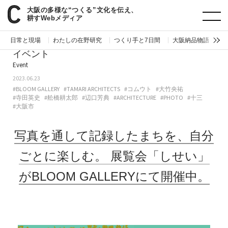
大阪の多様な“つくる”文化を伝え、
paperC
今週のイベント
写真を通して記録したまちを、自分ごとに楽しむ。 展覧会「しせい」がBLOOM GALLERYにて開催中。
耕すWebメディア
日常と現場
わたしの在野研究
つくり手と7日間
大阪納品物語
編
イベント
Event
2023.06.23
#BLOOM GALLERY
#TAMARI ARCHITECTS
#コムウト
#大竹央祐
#寺田英史
#舩橋耕太郎
#辺口芳典
#ARCHITECTURE
#PHOTO
#十三
#大阪市
写真を通して記録したまちを、自分
ごとに楽しむ。
展覧会「しせい」
がBLOOM GALLERYにて開催中。