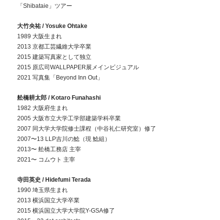
「Shibataie」ツアー
大竹央祐 / Yosuke Ohtake
1989 大阪生まれ
2013 京都工芸繊維大学卒業
2015 建築写真家として独立
2015 原広司WALLPAPER展メインビジュアル
2021 写真集「Beyond Inn Out」
舩橋耕太郎 / Kotaro Funahashi
1982 大阪府生まれ
2005 大阪市立大学工学部建築学科卒業
2007 同大学大学院修士課程（中谷礼仁研究室）修了
2007〜13 LLP吉川の鯰（現 鯰組）
2013〜 舩橋工務店 主宰
2021〜 コムウト 主宰
寺田英史 / Hidefumi Terada
1990 埼玉県生まれ
2013 横浜国立大学卒業
2015 横浜国立大学大学院Y-GSA修了