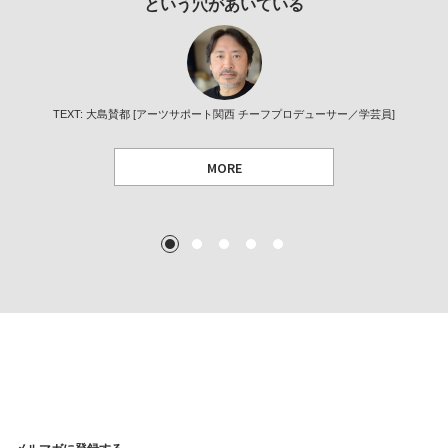
発・未来価値創造部）｜人が動…
作家」となることができたのか…
という穴があいている
目
MORE
TEXT: ダニエル・アビー [美術史・写真研究者]
TEXT: 大島賛都 [アーツサポート関西 チーフプロデューサー／学芸員]
TEXT: 大島賛都 [アーツサポート関西 チーフプロデューサー／学芸員]
TEXT: 阿児つばさ [芸術家]
MORE
MORE
MORE
MORE
1
2
3
4
5