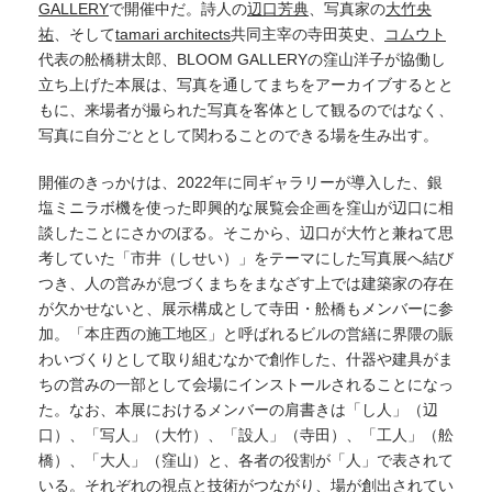
GALLERY
で開催中だ。詩人の
辺口芳典
、写真家の
大竹央
祐
、そして
tamari architects
共同主宰の寺田英史、
コムウト
代表の舩橋耕太郎、BLOOM GALLERYの窪山洋子が協働し
立ち上げた本展は、写真を通してまちをアーカイブするとと
もに、来場者が撮られた写真を客体として観るのではなく、
写真に自分ごととして関わることのできる場を生み出す。
開催のきっかけは、2022年に同ギャラリーが導入した、銀
塩ミニラボ機を使った即興的な展覧会企画を窪山が辺口に相
談したことにさかのぼる。そこから、辺口が大竹と兼ねて思
考していた「市井（しせい）」をテーマにした写真展へ結び
つき、人の営みが息づくまちをまなざす上では建築家の存在
が欠かせないと、展示構成として寺田・舩橋もメンバーに参
加。「本庄西の施工地区」と呼ばれるビルの営繕に界隈の賑
わいづくりとして取り組むなかで創作した、什器や建具がま
ちの営みの一部として会場にインストールされることになっ
た。なお、本展におけるメンバーの肩書きは「し人」（辺
口）、「写人」（大竹）、「設人」（寺田）、「工人」（舩
橋）、「大人」（窪山）と、各者の役割が「人」で表されて
いる。それぞれの視点と技術がつながり、場が創出されてい