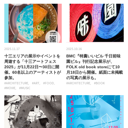
2025.11.17
2025.10.16
十三エリアの展示やイベントを
BMC『特薦いいビル 千日前味
周遊する「十三アートフェス
園ビル』刊行記念展示が、
2025」が11月22日〜30日に開
FOLK old book storeにて10
催。60名以上のアーティストが
月18日から開催。紙面に未掲載
参加。
の写真の展示も。
#ARCHITECTURE
#ART
#FOOD
#ARCHITECTURE
#BOOK
#MOVIE
#MUSIC