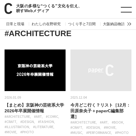
大阪の多様な“つくる”文化を伝え、
paperC
ジャンル
ARCHITECTURE
耕すWebメディア
日常と現場
わたしの在野研究
つくり手と7日間
大阪納品物語
編
#ARCHITECTURE
2026.01.09
2025.12.04
【まとめ】京阪神の芸術系大学
今月どこ行く？リスト［12月：
2026年卒展開催情報
田原奈央子＋paperC編集部
#ARCHITECTURE
#ART
#COMIC
選］
#CRAFT
#DESIGN
#FASHION
#ARCHITECTURE
#ART
#BOOK
#ILLUSTRATION
#LITERATURE
#CRAFT
#DESIGN
#MOVIE
#MOVIE
#PHOTO
#MUSIC
#PERFORMANCE
#PHOTO