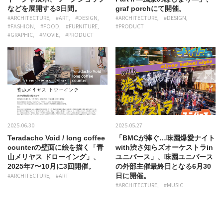
などを展開する3日間。
graf porchにて開催。
#ARCHITECTURE
#ART
#DESIGN
#ARCHITECTURE
#DESIGN
#FASHION
#FOOD
#FURNITURE
#PRODUCT
#GRAPHIC
#MOVIE
#PRODUCT
2025.06.30
2025.05.27
Teradacho Void / long coffee
「BMCが捧ぐ…味園爆愛ナイト
counterの壁面に絵を描く「青
with渋さ知らズオーケストラin
山メリヤス ドローイング」、
ユニバース」、味園ユニバース
2025年7〜10月に3回開催。
の外部主催最終日となる6月30
#ARCHITECTURE
#ART
日に開催。
#ARCHITECTURE
#MUSIC