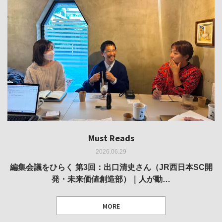
Must Reads
Must Reads
Must Reads
Must Reads
Must Reads
2026.06.29
2026.05.14
2026.02.25
2025.10.01
2026.03.11
REVIEW｜果たして美術家・梅津庸一は、「大阪のゆかり
REVIEW｜生の存在証明としての線——「ライフライン」
編集会議をひらく 第3回：出口清史さん（JR西日本SC開
REVIEW｜菊池聡太朗 個展「余りの風景」
REPORT｜博覧会の残像
発・未来価値創造部）｜人が動…
作家」となることができたのか…
展
MORE
TEXT: 大島賛都 [アーツサポート関西 チーフプロデューサー／学芸員]
TEXT: ダニエル・アビー [美術史・写真研究者]