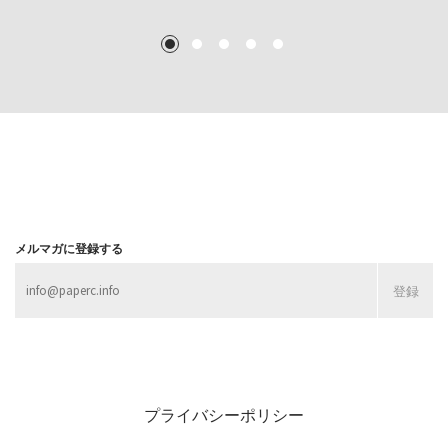
TEXT: 大島賛都 [アーツサポート関西 チーフプロデューサー／学芸員]
TEXT: 大島賛都 [アーツサポート関西 チーフプロデューサー／学芸員]
1
2
3
4
5
MORE
MORE
MORE
MORE
メルマガに登録する
プライバシーポリシー