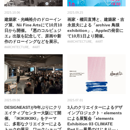
2025.10.06
2025.09.25
建築家・光嶋裕介のドローイン
画家・權田直博と、建築家・吉
グ展、Nii Fine Artsにて10月10
永規夫による「archive 鳥猿
日から開催。『悪のコルビュジ
exhibition」、Appleの発音に
エ』出版を記念して、原画や新
て10月1日より開催。
作のドローイングなどを展示。
#ARCHITECTURE
#ART
#ARCHITECTURE
#ART
2025.09.06
2025.07.01
DESIGNEASTが9年ぶりにクリ
3人のクリエイターによるデザ
エイティブセンター大阪にて開
インプロジェクト・elements
催。「IKIKIIKIIKI」をテーマ
による展覧会「elements
に、多彩なクリエイターによる
Exhibition 03 CLIMATE
トークや展示、ワークショップ
PartⅡ―風景のはじまり―」、