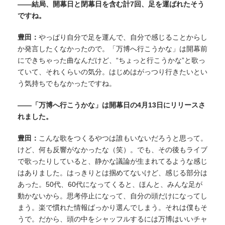
——結局、開幕日と閉幕日を含む計7回、足を運ばれたそう
ですね。
豊田：
やっぱり自分で足を運んで、自分で感じることからし
か発言したくなかったので。「万博へ行こうかな」は開幕前
にできちゃった曲なんだけど、“ちょっと行こうかな”と歌っ
ていて、それくらいの気分。
はじめは
がっつり行きたいとい
う気持ちでもなかったですね。
——「万博へ行こうかな」は開幕日の4月13日にリリースさ
れました。
豊田：
こんな歌をつくるやつは誰もいないだろうと思って。
けど、何も反響がなかったな（笑）。でも、その後もライブ
で歌ったりしていると、静かな議論が生まれてるような感じ
はありました。はっきりとは掴めてないけど、感じる部分は
あった。50代、60代になってくると、ほんと、みんな足が
動かないから。思考停止になって、自分の頭だけになってし
まう。
楽で慣れた情報ばっかり選んでしまう。
それは僕もそ
うで。だから、頭の中をシャッフルするには万博はいいチャ