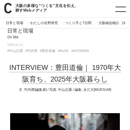
大阪の多様な“つくる”文化を伝え、
paperC
日常と現場
INTERVIEW：豊田道倫｜1970年大阪育ち、2025年大阪暮らし
耕すWebメディア
日常と現場
わたしの在野研究
つくり手と7日間
大阪納品物語
編
日常と現場
On Site
2025.12.11
#中山正羅
#竹内厚
#豊田道倫
#MUSIC
#INTERVIEW
INTERVIEW：豊田道倫｜
1970年大
阪育ち、2025年大阪暮らし
文:
竹内厚[編集者]
/ 写真: 中山正羅 / 編集:
永江大[MUESUM]