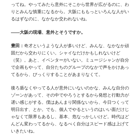
ってね。やってみたら意外にそこから世界が広がるのに、わ
りとみんな慎重になるから。大阪にももっといろんな人がい
るはずなのに、なかなか交われないね。
——大阪の現場、意外とそうですか。
豊田：
奇才というような人が多いけど、みんな、なかなか頑
固だから交わりにくい。シャイなだけかもしれないけど
（笑）。あと、イベンターがいない。ミュージシャンが自分
で企画もやって、自分たちのグループのなかで声をかけあっ
てるから、びっくりすることがあまりなくて。
後ろ盾なくやってる人が意外にいないのかな、みんな自分の
ゾーンがあって、その中でやろうとするから発想と行動力が
遅い感じがする。僕はあんまり関係ないから、今日つくって
明日出す、とか。でも、個人でやるというのはいい面だけじ
ゃなくて限界もあるし、基本、危なっかしいけど。時代はど
んどん変わってるから、なるべく自分はスピード感は上げて
いきたいね。