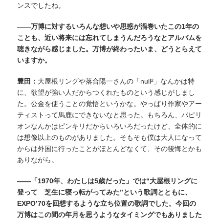
ンスでしたね。
——万博に対するいろんな想いや思惑が渦巻いたこの1年の
ことも、近い将来には忘れてしまうんだろうなとアルバムを
聴きながら感じました。万博が終わったいま、どうとらえて
いますか。
豊田：
大屋根リングや落合陽一さんの「null²」なんかは特
に、欲望が強い人だからつくれたものという感じがしまし
た。公金を使うことの覚悟というかな。やっぱり作家やアー
ティストって馬鹿にできないなと思った。もちろん、パピリ
オンなんかはピンキリだからいろいろだったけど、全体的に
は想像以上のものがありました。そもそも僕は
大人になって
からは
外国に行ったことがほとん
ど
なくて、その後悔とかも
ありながら。
——「1970年、わたしは5歳だった」では“大屋根リングに
登って 芝生に寝っ転がってみた”という歌詞とともに、
EXPO’70を回想するような立ち位置の歌詞でした。今回の
万博はこの間の年月を思うようなタイミングでもありました