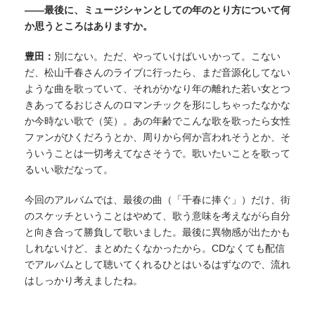
——最後に、ミュージシャンとしての年のとり方について何
か思うところはありますか。
豊田：
別にない。ただ、やっていけばいいかって。こない
だ、松山千春さんのライブに行ったら、まだ音源化してない
ような曲を歌っていて、それがかなり年の離れた若い女とつ
きあってるおじさんのロマンチックを形にしちゃったなかな
か今時ない歌で（笑）。あの年齢でこんな歌を歌ったら女性
ファンがひくだろうとか、周りから何か言われそうとか、そ
ういうことは一切考えてなさそうで。歌いたいことを歌って
るいい歌だなって。
今回のアルバムでは、最後の曲（「千春に捧ぐ」）だけ、街
のスケッチということはやめて、歌う意味を考えながら自分
と向き合って勝負して歌いました。最後に異物感が出たかも
しれないけど、まとめたくなかったから。CDなくても配信
でアルバムとして聴いてくれるひとはいるはずなので、流れ
はしっかり考えましたね。