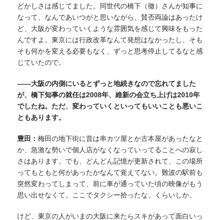
どかしさは感じてました
。
同世代
の橋下（徹）さんが知事に
なって、なんであいつがと思いながら、賛否両論はあったけ
ど、大阪が変わっていくような雰囲気を感じて興味をもった
んですよ。東京には行政改革なんて発想はなかったし、
そも
そも何かを変える必要もなく、ずっと
思考停止してるなと感
じていたので。
——大阪の内側にいるとずっと地続きなので忘れてました
が、橋下知事の就任は2008年、維新の会立ち上げは2010年
でしたね。ただ、変わっていくといってもいいことも悪いこ
ともあります。
豊田：
梅田の地下街に昔は串カツ屋とか古本屋があったなと
か、急激な勢いで個人店がなくなっていってることへの寂し
さはあります。でも、どんどん記憶が更新されて、この場所
ってもともと何があったかなんて覚えてない。難波の駅前も
突然変わってしまって、前に車が通っていた頃の映像がもう
思い出せなくて。ここでタクシー拾ったな、くらいしか。
けど、東京の人がいまの大阪に来たらスキがあって面白いっ