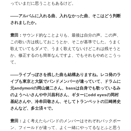
っていまだに思うこともあるけど。
——アルバムに入れる曲、入れなかった曲、そこはどう判断
されましたか。
豊田：
サウンド的なことよりも、最後は自分の声。この声、
この歌い方は残しておこうとか、そこが基準でした。うまく
歌えていてもダメで、うまく歌えてないけどこれは残そうと
か。修正するのも簡単なんですよ、でもそれもやめとこうっ
て。
——ライブっぽさを残した曲も結構ありますね。レコ発のラ
イブも東京と大阪でバンドメンバーが違っていて、ドラムに
元andymoriの岡山健二さん、bassは自身でも歌っているみ
のようへいさんや中川昌利さん、ギターにodd eyesの岡村
基紀さんや、冷牟田敬さん、そしてトランペットの江崎將史
さんなど、多士済々で。
豊田：
よく考えたらバンドのメンバーはそれぞれバックボー
ン、フィールドが違って、よく一緒にやってるなとふと思う