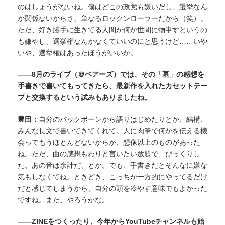
のはしょうがないね。僕はどこの政党も嫌いだし、選挙なん
か関係ないからさ、単なるロックンローラーだから（笑）。
ただ、好き勝手に生きてる人間が何か世間に物申すというの
も嫌やし、選挙権なんかなくていいのにと思うけど……いや
いや、選挙権はあったほうがいいか。
——8月のライブ（＠ベアーズ）では、その「墓」の感想を
手書きで書いてもってきたら、最新作を入れたカセットテー
プと交換するという試みもありましたね。
豊田：
自分のバックボーンから語りはじめたりとか、結構、
みんな長文で書いてきてくれて。人に肉筆で何かを伝える機
会ってもうほとんどないからか、想像以上のものがあった
ね。ただ、曲の感想もわりと言いたい放題で、びっくりし
た。あの音は余計だ、とか。でも、手書きだとそんなに嫌な
気もしなくてね。ときどき、こっちが一方的にやってるだけ
だと感じてしまうから、自分の頭を冷やす意味でもよかった
ですね。また、やろうかな。
——ZINEをつくったり、今年からYouTubeチャンネルも始