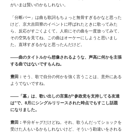
がいまは賢いのかもしれない。
「分断バー」は曲も歌詞もちょっと無骨すぎるかなと思った
けど、京大吉田寮のイベントに呼ばれたときに歌ってみた
ら、反応がすごくよくて。人前にその曲を一度放ってみて、
その空気を見てね、この曲はオーケーにしようと思いまし
た。直球すぎるかなと思ったんだけど。
——曲のタイトルから想像されるような、声高に何かを主張
する曲ではないですもんね。
豊田：
そう、歌で自分の何かを強く言うことは、意外にある
ようでないですね。
——「墓」は、歌い出しの言葉が“参政党を支持してる友達
は”で、8月にシングルリリースされた時点でもすこし話題
になりました。
豊田：
半分ギャグだけどね。それ、歌うんだってショックを
受けた人もいるかもしれないけど、そういう勘違いをされる