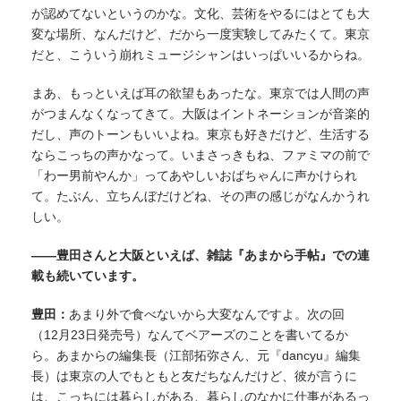
が認めてないというのかな。文化、芸術をやるにはとても大
変な場所、なんだけど、だから一度実験してみたくて。東京
だと、こういう崩れミュージシャンはいっぱいいるからね。
まあ、もっといえば耳の欲望もあったな。東京では人間の声
がつまんなくなってきて。大阪はイントネーションが音楽的
だし、声のトーンもいいよね。東京も好きだけど、生活する
ならこっちの声かなって。いまさっきもね、ファミマの前で
「わー男前やんか」ってあやしいおばちゃんに声かけられ
て。たぶん、立ちんぼだけどね、その声の感じがなんかうれ
しい。
——豊田さんと大阪といえば、雑誌『あまから手帖』での連
載も続いています。
豊田：
あまり外で食べないから大変なんですよ。次の回
（12月23日発売号）なんてベアーズのことを書いてるか
ら。あまからの編集長（江部拓弥さん、元『dancyu』編集
長）は東京の人でもともと友だちなんだけど、彼が言うに
は、こっちには暮らしがある、暮らしのなかに仕事があるっ