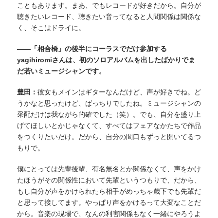
こともあります。まあ、でもレコードが好きだから。自分が
聴きたいレコード、聴きたい音ってなると人間関係は関係な
く、そこはドライに。
——「相合橋」の後半にコーラスでだけ参加する
yagihiromiさんは、初のソロアルバムを出したばかりでま
だ若いミュージシャンです。
豊田：
彼女もメインはギターなんだけど、声が好きでね。ど
うかなと思ったけど、ばっちりでしたね。ミュージシャンの
采配だけは我ながら的確でした（笑）。でも、自分を盛り上
げてほしいとかじゃなくて、すべてはフェアなかたちで作品
をつくりたいだけ。だから、自分の間口もずっと開いてるつ
もりで。
僕にとっては先輩後輩、有名無名とか関係なくて、声をかけ
たほうがその関係性において先輩というつもりで、だから、
もし自分が声をかけられたら相手がめっちゃ歳下でも先輩だ
と思って接してます。やっぱり声をかけるって大変なことだ
から。音楽の現場で、なんの利害関係もなく一緒にやろうよ