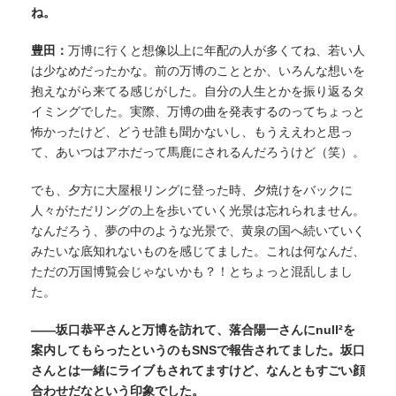
ね。
豊田：
万博に行くと想像以上に年配の人が多くてね、
若い人
は少なめだったかな
。前の万博のこととか、いろんな想いを
抱えながら来てる感じがした。自分の人生とかを振り返るタ
イミングでした。実際、万博の曲を発表するのってちょっと
怖かったけど、どうせ誰も聞かないし、もうええわと思っ
て、あいつはアホだって馬鹿にされるんだろうけど（笑）。
でも、夕方に大屋根リングに登った時、夕焼けをバックに
人々がただリングの上を歩いていく光景は忘れられません。
なんだろう、夢の中のような光景で、黄泉の国へ続いていく
みたいな底知れないものを感じてました。これは何なんだ、
ただの万国博覧会じゃないかも？！とちょっと混乱しまし
た。
——坂口恭平さんと万博を訪れて、落合陽一さんにnull²を
案内してもらったというのもSNSで報告されてました。坂口
さんとは一緒にライブもされてますけど、なんともすごい顔
合わせだなという印象でした。