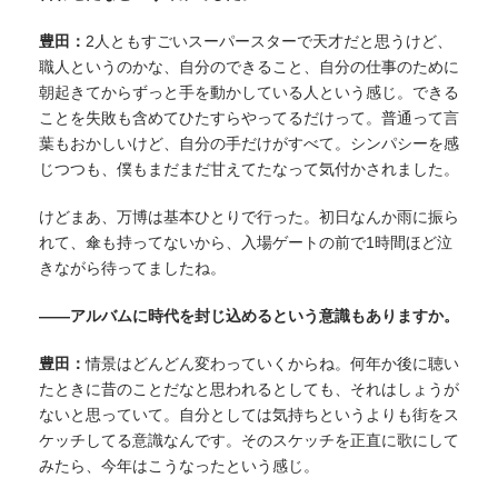
豊田：
2人ともすごいスーパースターで天才だと思うけど、
職人というのかな、自分のできること、自分の仕事のために
朝起きてからずっと手を動かしている人という感じ。できる
ことを失敗も含めてひたすらやってるだけって。普通って言
葉もおかしいけど、自分の手だけがすべて。シンパシーを感
じつつも、僕もまだまだ甘えてたなって気付かされました。
けどまあ、万博は基本ひとりで行った。初日なんか雨に振ら
れて、傘も持ってないから、入場ゲートの前で1時間ほど泣
きながら待ってましたね。
——アルバムに時代を封じ込めるという意識もありますか。
豊田：
情景はどんどん変わっていくからね。何年か後に聴い
たときに昔のことだなと思われるとしても、それはしょうが
ないと思っていて。自分としては気持ちというよりも街をス
ケッチしてる意識なんです。そのスケッチを正直に歌にして
みたら、今年はこうなったという感じ。