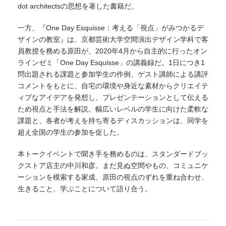
dot architectsの思想を著した書籍だ。
一方、『One Day Esquisse：考える「視点」がみつかるデ
ザインの教室』は、京都芸術大学空間演出デザイン学科で客
員教授を務める原田が、2020年4月から自主的に行ったオン
ラインゼミ「One Day Esquisse」の講義録だ。1日につき1
問出題される課題と参加学生の作例、ゲスト講師による講評
コメントをもとに、自宅の環境や身近な素材からクリエイテ
ィブなアイデアを発想し、プレゼンテーションとして伝える
ため視点と手法を解説。幅広いレベルの学生に向けた柔軟な
課題と、各者が考えを持ち寄るディスカッションは、同学を
超え全国の学生の参加を促した。
本トークイベントで聞き手を務めるのは、スタンダードブッ
クストア店主の中川和彦。まだ見ぬ空間やもの、コミュニケ
ーションを模索する家成、原田の視点のずれを重ね合わせ、
生きること、学ぶことについて語り合う。