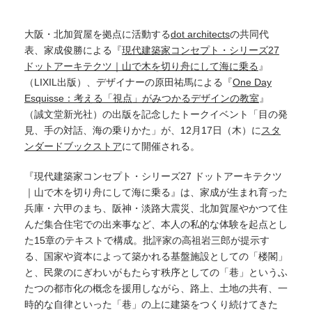
大阪・北加賀屋を拠点に活動する
dot architects
の共同代
表、家成俊勝による『
現代建築家コンセプト・シリーズ27
ドットアーキテクツ｜山で木を切り舟にして海に乗る
』
（LIXIL出版）、デザイナーの原田祐馬による『
One Day
Esquisse：考える「視点」がみつかるデザインの教室
』
（誠文堂新光社）の出版を記念したトークイベント「目の発
見、手の対話、海の乗りかた」が、12月17日（木）に
スタ
ンダードブックストア
にて開催される。
『現代建築家コンセプト・シリーズ27 ドットアーキテクツ
｜山で木を切り舟にして海に乗る』は、家成が生まれ育った
兵庫・六甲のまち、阪神・淡路大震災、北加賀屋やかつて住
んだ集合住宅での出来事など、本人の私的な体験を起点とし
た15章のテキストで構成。批評家の高祖岩三郎が提示す
る、国家や資本によって築かれる基盤施設としての「楼閣」
と、民衆のにぎわいがもたらす秩序としての「巷」というふ
たつの都市化の概念を援用しながら、路上、土地の共有、一
時的な自律といった「巷」の上に建築をつくり続けてきた