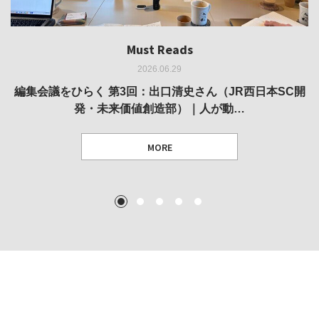
Must Reads
Must Reads
Must Reads
Must Reads
Must Reads
2026.06.29
2026.05.14
2026.02.25
2025.10.01
2026.03.11
REVIEW｜果たして美術家・梅津庸一は、「大阪のゆかり
REVIEW｜生の存在証明としての線——「ライフライン」
編集会議をひらく 第3回：出口清史さん（JR西日本SC開
REVIEW｜菊池聡太朗 個展「余りの風景」
REPORT｜博覧会の残像
発・未来価値創造部）｜人が動…
作家」となることができたのか…
展
MORE
TEXT: 大島賛都 [アーツサポート関西 チーフプロデューサー／学芸員]
TEXT: ダニエル・アビー [美術史・写真研究者]
TEXT: 大島賛都 [アーツサポート関西 チーフプロデューサー／学芸員]
TEXT: 大島賛都 [アーツサポート関西 チーフプロデューサー／学芸員]
1
2
3
4
5
MORE
MORE
MORE
MORE