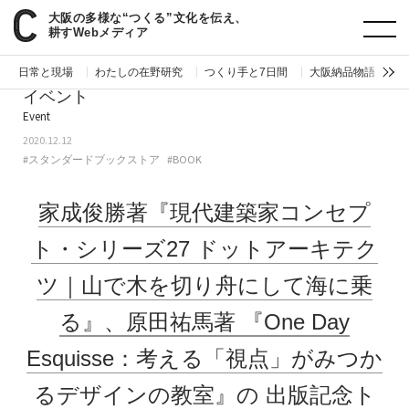
大阪の多様な“つくる”文化を伝え、
paperC
今週のイベント
家成俊勝著『現代建築家コンセプト・シリーズ27 ドットアーキテクツ｜山で木を切り舟にして海に乗る』、原田祐馬著『One Day Esquisse：考える「視点」がみつかるデザインの教室』の出版記念トークがスタンダードブックストアにて開催。
耕すWebメディア
日常と現場
わたしの在野研究
つくり手と7日間
大阪納品物語
編
イベント
Event
2020.12.12
#スタンダードブックストア
#BOOK
家成俊勝著『現代建築家コンセプ
ト・シリーズ27
ドットアーキテク
ツ｜山で木を切り舟にして海に乗
る』、原田祐馬著
『One Day
Esquisse：考える「視点」がみつか
るデザインの教室』の
出版記念ト