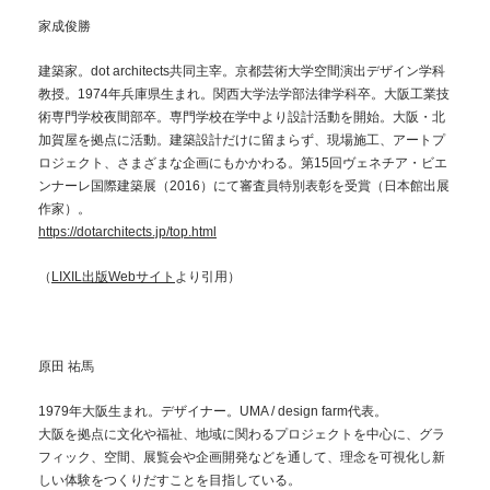
家成俊勝
建築家。dot architects共同主宰。京都芸術大学空間演出デザイン学科
教授。1974年兵庫県生まれ。関西大学法学部法律学科卒。大阪工業技
術専門学校夜間部卒。専門学校在学中より設計活動を開始。大阪・北
加賀屋を拠点に活動。建築設計だけに留まらず、現場施工、アートプ
ロジェクト、さまざまな企画にもかかわる。第15回ヴェネチア・ビエ
ンナーレ国際建築展（2016）にて審査員特別表彰を受賞（日本館出展
作家）。
https://dotarchitects.jp/top.html
（
LIXIL出版Webサイト
より引用）
原田 祐馬
1979年大阪生まれ。デザイナー。UMA / design farm代表。
大阪を拠点に文化や福祉、地域に関わるプロジェクトを中心に、グラ
フィック、空間、展覧会や企画開発などを通して、理念を可視化し新
しい体験をつくりだすことを目指している。