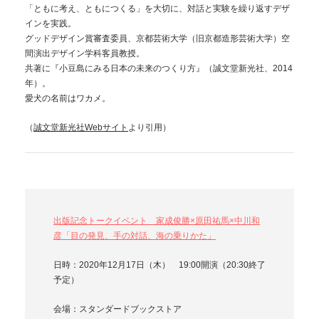
「ともに考え、ともにつくる」を大切に、対話と実験を繰り返すデザ
インを実践。
グッドデザイン賞審査委員、京都芸術大学（旧京都造形芸術大学）空
間演出デザイン学科客員教授。
共著に『小豆島にみる日本の未来のつくり方』（誠文堂新光社、2014
年）。
愛犬の名前はワカメ。
（
誠文堂新光社Webサイト
より引用）
出版記念トークイベント 家成俊勝×原田祐馬×中川和
彦「目の発見、手の対話、海の乗りかた」
日時：2020年12月17日（木） 19:00開演（20:30終了
予定）
会場：スタンダードブックストア