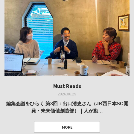
Must Reads
Must Reads
Must Reads
Must Reads
Must Reads
2026.06.29
2026.05.14
2026.02.25
2025.10.01
2026.03.11
REVIEW｜果たして美術家・梅津庸一は、「大阪のゆかり
REVIEW｜生の存在証明としての線——「ライフライン」
編集会議をひらく 第3回：出口清史さん（JR西日本SC開
REVIEW｜菊池聡太朗 個展「余りの風景」
REPORT｜博覧会の残像
発・未来価値創造部）｜人が動…
作家」となることができたのか…
展
MORE