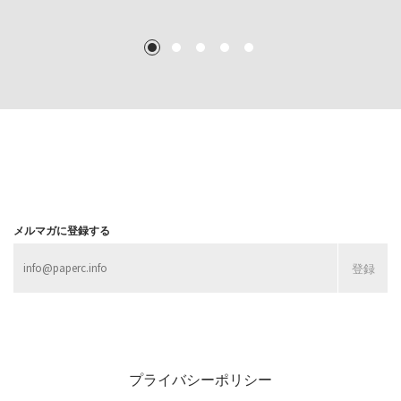
TEXT: 大島賛都 [アーツサポート関西 チーフプロデューサー／学芸員]
TEXT: ダニエル・アビー [美術史・写真研究者]
TEXT: 大島賛都 [アーツサポート関西 チーフプロデューサー／学芸員]
TEXT: 大島賛都 [アーツサポート関西 チーフプロデューサー／学芸員]
1
2
3
4
5
MORE
MORE
MORE
MORE
メルマガに登録する
プライバシーポリシー