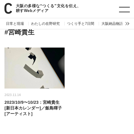
大阪の多様な“つくる”文化を伝え、
paperC
タグ
宮崎貴生
耕すWebメディア
日常と現場
わたしの在野研究
つくり手と7日間
大阪納品物語
編
#宮崎貴生
2023.11.14
2023/10/9〜10/23：宮崎貴生
[新日本カレンダー]／飯島暉子
[アーティスト]