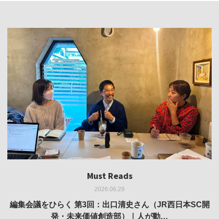
Must Reads
Must Reads
Must Reads
Must Reads
Must Reads
2026.06.29
2026.05.14
2026.02.25
2025.10.01
2026.03.11
REVIEW｜果たして美術家・梅津庸一は、「大阪のゆかり
REVIEW｜生の存在証明としての線——「ライフライン」
編集会議をひらく 第3回：出口清史さん（JR西日本SC開
REVIEW｜菊池聡太朗 個展「余りの風景」
REPORT｜博覧会の残像
発・未来価値創造部）｜人が動…
作家」となることができたのか…
展