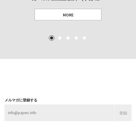
MORE
TEXT: 大島賛都 [アーツサポート関西 チーフプロデューサー／学芸員]
TEXT: ダニエル・アビー [美術史・写真研究者]
TEXT: 大島賛都 [アーツサポート関西 チーフプロデューサー／学芸員]
TEXT: 大島賛都 [アーツサポート関西 チーフプロデューサー／学芸員]
1
2
3
4
5
MORE
MORE
MORE
MORE
メルマガに登録する