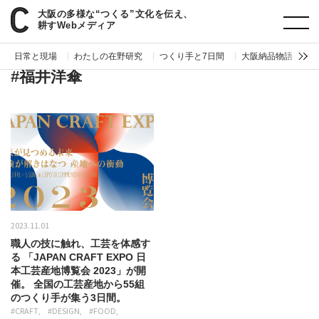
大阪の多様な“つくる”文化を伝え、
paperC
タグ
福井洋傘
耕すWebメディア
日常と現場
わたしの在野研究
つくり手と7日間
大阪納品物語
編
#福井洋傘
2023.11.01
職人の技に触れ、工芸を体感す
る 「JAPAN CRAFT EXPO 日
本工芸産地博覧会 2023」が開
催。 全国の工芸産地から55組
のつくり手が集う3日間。
#CRAFT
#DESIGN
#FOOD