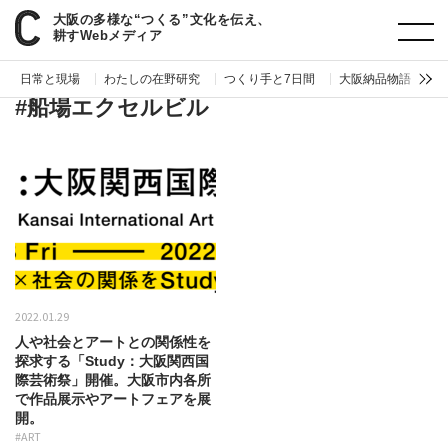
大阪の多様な“つくる”文化を伝え、
paperC
タグ
船場エクセルビル
耕すWebメディア
日常と現場
わたしの在野研究
つくり手と7日間
大阪納品物語
編
#船場エクセルビル
2022.01.29
人や社会とアートとの関係性を
探求する「Study：大阪関西国
際芸術祭」開催。大阪市内各所
で作品展示やアートフェアを展
開。
#ART