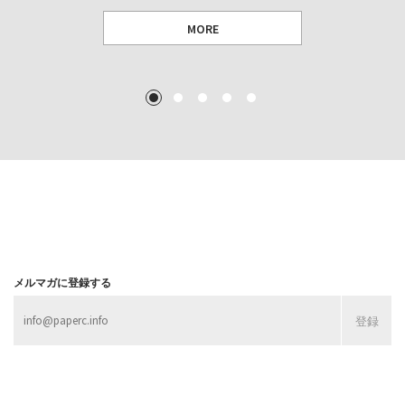
MORE
TEXT: 大島賛都 [アーツサポート関西 チーフプロデューサー／学芸員]
TEXT: ダニエル・アビー [美術史・写真研究者]
TEXT: 大島賛都 [アーツサポート関西 チーフプロデューサー／学芸員]
TEXT: 大島賛都 [アーツサポート関西 チーフプロデューサー／学芸員]
1
2
3
4
5
MORE
MORE
MORE
MORE
メルマガに登録する