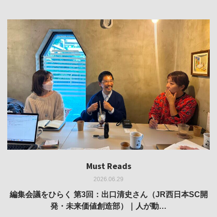
Must Reads
Must Reads
Must Reads
Must Reads
Must Reads
2026.06.29
2026.05.14
2026.02.25
2025.10.01
2026.03.11
REVIEW｜果たして美術家・梅津庸一は、「大阪のゆかり
REVIEW｜生の存在証明としての線——「ライフライン」
編集会議をひらく 第3回：出口清史さん（JR西日本SC開
REVIEW｜菊池聡太朗 個展「余りの風景」
REPORT｜博覧会の残像
発・未来価値創造部）｜人が動…
作家」となることができたのか…
展