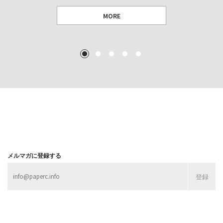
MORE
TEXT: 大島賛都 [アーツサポート関西 チーフプロデューサー／学芸員]
TEXT: ダニエル・アビー [美術史・写真研究者]
TEXT: 大島賛都 [アーツサポート関西 チーフプロデューサー／学芸員]
TEXT: 大島賛都 [アーツサポート関西 チーフプロデューサー／学芸員]
1
2
3
4
5
MORE
MORE
MORE
MORE
メルマガに登録する