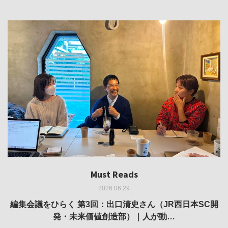
Must Reads
Must Reads
Must Reads
Must Reads
Must Reads
2026.06.29
2026.05.14
2026.02.25
2025.10.01
2026.03.11
REVIEW｜果たして美術家・梅津庸一は、「大阪のゆかり
REVIEW｜生の存在証明としての線——「ライフライン」
編集会議をひらく 第3回：出口清史さん（JR西日本SC開
REVIEW｜菊池聡太朗 個展「余りの風景」
REPORT｜博覧会の残像
発・未来価値創造部）｜人が動…
作家」となることができたのか…
展