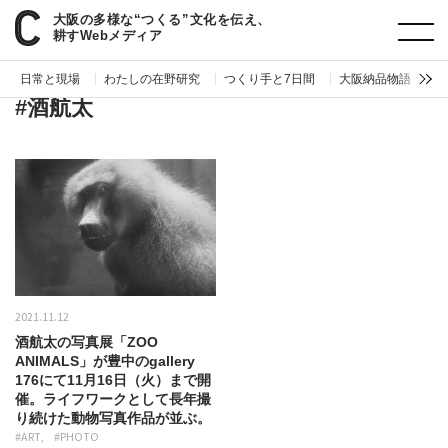
大阪の多様な“つくる”文化を伝え、
paperC
タグ
酒航太
耕すWebメディア
日常と現場
わたしの在野研究
つくり手と7日間
大阪納品物語
編
#酒航太
2021.11.12
酒航太の写真展「ZOO
ANIMALS」が豊中のgallery
176にて11月16日（火）まで開
催。ライフワークとして長年撮
り続けた動物写真作品が並ぶ。
#ART
#PHOTO