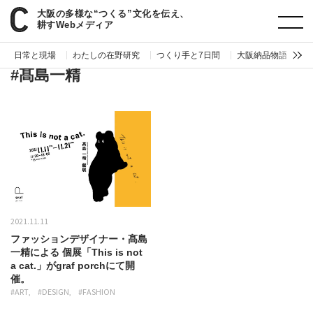
大阪の多様な“つくる”文化を伝え、
paperC
タグ
髙島一精
耕すWebメディア
日常と現場
わたしの在野研究
つくり手と7日間
大阪納品物語
編
#髙島一精
2021.11.11
ファッションデザイナー・髙島
一精による 個展「This is not
a cat.」がgraf porchにて開
催。
#ART
#DESIGN
#FASHION