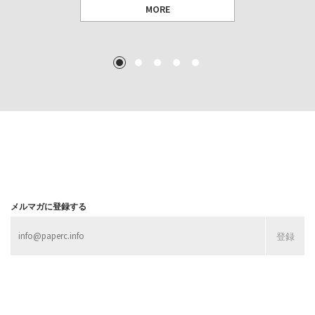
MORE
TEXT: 大島賛都 [アーツサポート関西 チーフプロデューサー／学芸員]
TEXT: ダニエル・アビー [美術史・写真研究者]
TEXT: 大島賛都 [アーツサポート関西 チーフプロデューサー／学芸員]
TEXT: 大島賛都 [アーツサポート関西 チーフプロデューサー／学芸員]
1
2
3
4
5
MORE
MORE
MORE
MORE
メルマガに登録する