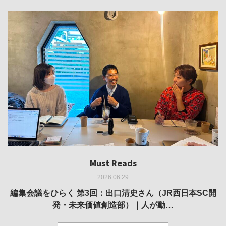
Must Reads
Must Reads
Must Reads
Must Reads
Must Reads
2026.06.29
2026.05.14
2026.02.25
2025.10.01
2026.03.11
REVIEW｜果たして美術家・梅津庸一は、「大阪のゆかり
REVIEW｜生の存在証明としての線——「ライフライン」
編集会議をひらく 第3回：出口清史さん（JR西日本SC開
REVIEW｜菊池聡太朗 個展「余りの風景」
REPORT｜博覧会の残像
発・未来価値創造部）｜人が動…
作家」となることができたのか…
展