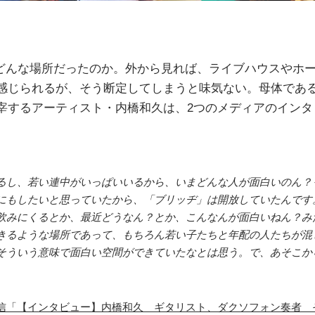
」はどんな場所だったのか。外から見れば、ライブハウスやホ
感じられるが、そう断定してしまうと味気ない。母体である
宰するアーティスト・内橋和久は、2つのメディアのインタ
るし、若い連中がいっぱいいるから、いまどんな人が面白いのん？
にもしたいと思っていたから、「ブリッヂ」は開放していたんです
飲みにくるとか、最近どうなん？とか、こんなんが面白いねん？み
きるような場所であって、もちろん若い子たちと年配の人たちが混
そういう意味で面白い空間ができていたなとは思う。で、あそこか
「【インタビュー】内橋和久 ギタリスト、ダクソフォン奏者 その6/6