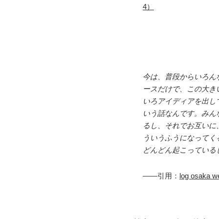
4）
今は、普段からいろん
ースだけで、この大き
いろアイディアを出し
いう話なんです。みん
るし、それでお互いに
ういうふうになってくる
どんどん起こっている
——引用：
log osaka