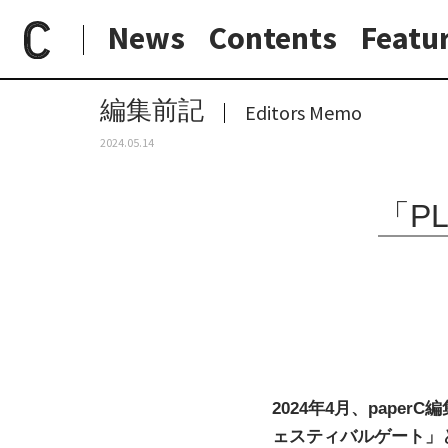
News
Contents
Featu
paperC
編集前記
「PLAYBACK｜フェスティバルゲート」編集録 その1
日常と現場
わたしの在野研究
つくり手と7日間
大阪納品物語
編集前記
Editors Memo
2024.05.14
「P
2024年4月、pape
ェスティバルゲート」