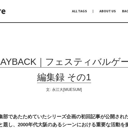
re
ALL TAGS
ABOUT US
BA
編集前記
Co-Dialogue
手前味噌
LAYBACK｜フェスティバルゲ
編集録 その1
文:
永江大[MUESUM]
rC編集部であたためていたシリーズ企画の初回記事が公開された
と題し、2000年代大阪のあるシーンにおける重要な活動を