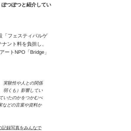
、ぽつぽつと紹介してい
施設「フェスティバルゲ
テナント料を負担し、
トNPO「Bridge」
、実験性や人との関係
、弱くも）影響してい
ていたのかをつかむべ
真家などの言葉や資料か
さんの記録写真をみんなで