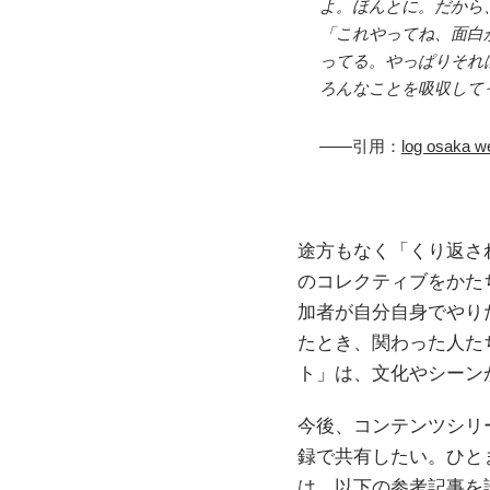
よ。ほんとに。だから、
「これやってね、面白
ってる。やっぱりそれ
ろんなことを吸収して
——引用：
log osaka
途方もなく「くり返され
のコレクティブをかた
加者が自分自身でやりた
たとき、関わった人たち
ト」は、文化やシーン
今後、コンテンツシリ
録で共有したい。ひと
は、以下の参考記事を