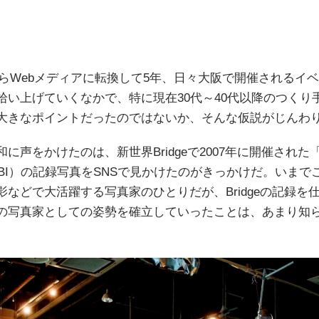
誌からWebメディアに転換して5年、日々大阪で開催されるイ
拾い上げていくなかで、特に現在30代～40代以降のつくり
大きなポイントだったのではないか、そんな仮説がじんわ
をかけたのは、新世界Bridgeで2007年に開催された「Festi
以下、FBI）の記録写真をSNSで見かけたのがきっかけだ。いま
などで大活躍する写真家のひとりだが、Bridgeの記録を
の写真家としての姿勢を確立していったことは、あまり知