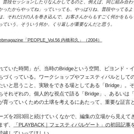
普段セッションしたりなんかしてるのと、例えば、同じ組み合わせをF
かったからやってね」っていっても、やっぱりね、普段やってるよ
は、それだけの人を巻き込んで、お客さんからもすごく何かをもら
っていう、そういう何か、くり返しが重要なんだと思う。
 webmagazine「PEOPLE_Vol.56 内橋和久」（2004）
ていた時間」が、当時のBridgeという空間、ビヨンド・
ちづくっている。ワークショップやフェスティバルとして
いと思うこと、実験をできる場としてある「Bridge」。
それぞれの、個人的な視点で語る「Bridge」、あるいは
が育っていくための土壌を考えるにあたって、重要な証言
ーズを2回3回と続けていくなかで、編集の立場から見えて
まず、
「PLAYBACK｜フェスティバルゲート」の初回記事
読破していってほしい。