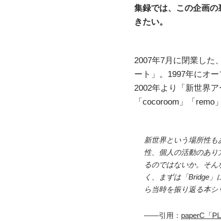
集録では、この企画の
きたい。
2007年7月に閉業
ート」。1997年に
2002年より「新世界
「cocoroom」「re
新世界という場所性も
性、個人の活動のあり
るのではないか。そん
く、まずは「Bridg
ら当時を振り返る本シ
——引用：
paperC