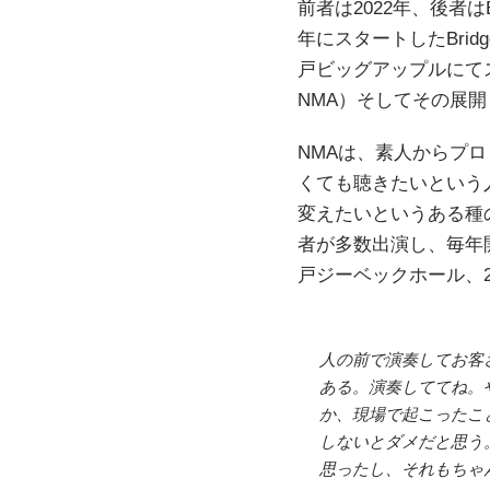
前者は2022年、後者は
年にスタートしたBri
戸ビッグアップルにて
NMA）そしてその展開
NMAは、素人からプ
くても聴きたいという
変えたいというある種の
者が多数出演し、毎年開
戸ジーベックホール、20
人の前で演奏してお客
ある。演奏しててね。
か、現場で起こったこ
しないとダメだと思う
思ったし、それもちゃ