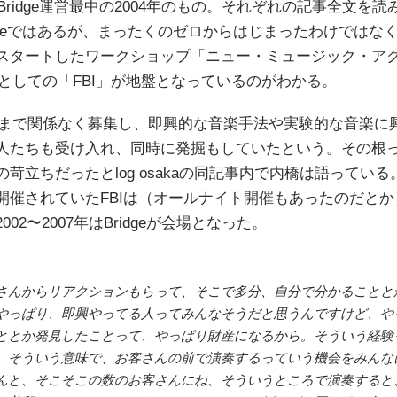
Bridge運営最中の2004年のもの。それぞれの記事全文を読
dgeではあるが、まったくのゼロからはじまったわけではなく
スタートしたワークショップ「ニュー・ミュージック・ア
としての「FBI」が地盤となっているのがわかる。
ロまで関係なく募集し、即興的な音楽手法や実験的な音楽に
人たちも受け入れ、同時に発掘もしていたという。その根
苛立ちだったとlog osakaの同記事内で内橋は語ってい
催されていたFBIは（オールナイト開催もあったのだとか）、
02〜2007年はBridgeが会場となった。
さんからリアクションもらって、そこで多分、自分で分かることと
やっぱり、即興やってる人ってみんなそうだと思うんですけど、や
ととか発見したことって、やっぱり財産になるから。そういう経験
。そういう意味で、お客さんの前で演奏するっていう機会をみんな
んと、そこそこの数のお客さんにね、そういうところで演奏すると