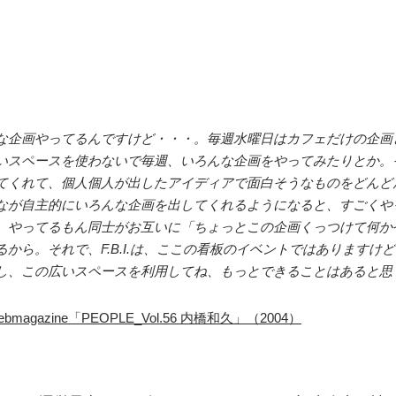
な企画やってるんですけど・・・。毎週水曜日はカフェだけの企画
いスペースを使わないで毎週、いろんな企画をやってみたりとか。
てくれて、個人個人が出したアイディアで面白そうなものをどんど
なが自主的にいろんな企画を出してくれるようになると、すごくや
、やってるもん同士がお互いに「ちょっとこの企画くっつけて何か
から。それで、F.B.I.は、ここの看板のイベントではありますけ
し、この広いスペースを利用してね、もっとできることはあると思
 webmagazine「PEOPLE_Vol.56 内橋和久」（2004）