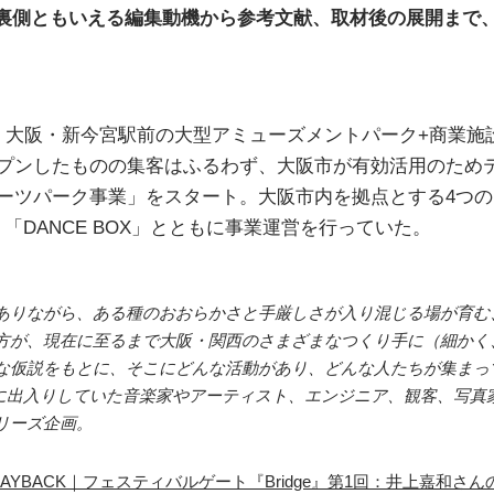
裏側ともいえる編集動機から参考文献、取材後の展開まで
した、大阪・新今宮駅前の大型アミューズメントパーク+商業
オープンしたものの集客はふるわず、大阪市が有効活用のため
アーツパーク事業」をスタート。大阪市内を拠点とする4つのアー
mo」「DANCE BOX」とともに事業運営を行っていた。
ありながら、ある種のおおらかさと手厳しさが入り混じる場が育む
方が、現在に至るまで大阪・関西のさまざまなつくり手に（細かく
な仮説をもとに、そこにどんな活動があり、どんな人たちが集まっ
e」に出入りしていた音楽家やアーティスト、エンジニア、観客、写
リーズ企画。
「PLAYBACK｜フェスティバルゲート『Bridge』第1回：井上嘉和