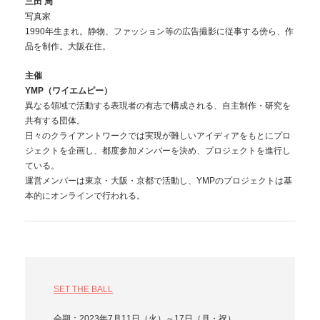
三田 周
写真家
1990年生まれ。静物、ファッション等の広告撮影に従事する傍ら、作
品を制作。大阪在住。
主催
YMP（ワイエムピー）
異なる領域で活動する表現者の有志で構成される、自主制作・研究を
共有する団体。
日々のクライアントワークでは実現が難しいアイディアをもとにプロ
ジェクトを企画し、都度参加メンバーを決め、プロジェクトを進行し
ている。
運営メンバーは東京・大阪・京都で活動し、YMPのプロジェクトは基
本的にオンラインで行われる。
SET THE BALL
会期：2023年7月11日（火）～17日（月・祝）