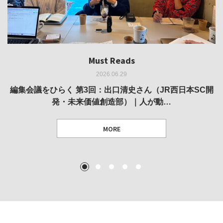
Must Reads
Must Reads
Must Reads
Must Reads
Must Reads
2026.06.29
2026.05.14
2026.02.25
2025.10.01
2026.03.11
REVIEW｜果たして美術家・梅津庸一は、「大阪のゆかり
REVIEW｜生の存在証明としての線——「ライフライン」
編集会議をひらく 第3回：出口清史さん（JR西日本SC開
REVIEW｜菊池聡太朗 個展「余りの風景」
REPORT｜博覧会の残像
発・未来価値創造部）｜人が動…
作家」となることができたのか…
展
MORE
TEXT: 大島賛都 [アーツサポート関西 チーフプロデューサー／学芸員]
TEXT: ダニエル・アビー [美術史・写真研究者]
TEXT: 大島賛都 [アーツサポート関西 チーフプロデューサー／学芸員]
TEXT: 大島賛都 [アーツサポート関西 チーフプロデューサー／学芸員]
1
2
3
4
5
MORE
MORE
MORE
MORE