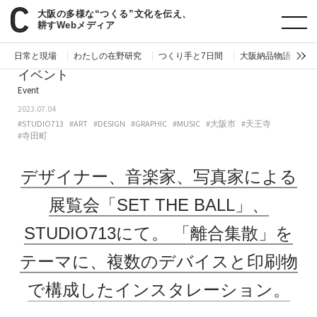
大阪の多様な“つくる”文化を伝え、
paperC
今週のイベント
デザイナー、音楽家、写真家による展覧会「SET THE BALL」、STUDIO713にて。「離合集散」をテーマに、複数のデバイスと印刷物で構成したインスタレーション。
耕すWebメディア
日常と現場
わたしの在野研究
つくり手と7日間
大阪納品物語
編
イベント
Event
2023.07.04
#STUDIO713
#ART
#DESIGN
#GRAPHIC
#MUSIC
#大阪市
#天王寺
#寺田町
デザイナー、音楽家、写真家による
展覧会「SET THE BALL」、
STUDIO713にて。
「離合集散」を
テーマに、複数のデバイスと印刷物
で構成したインスタレーション。