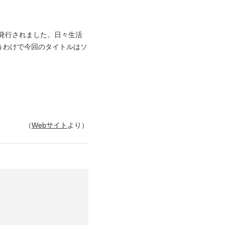
は先日発行されました。日々生活
うわけで今回のタイトルはソ
（
Webサイト
より）