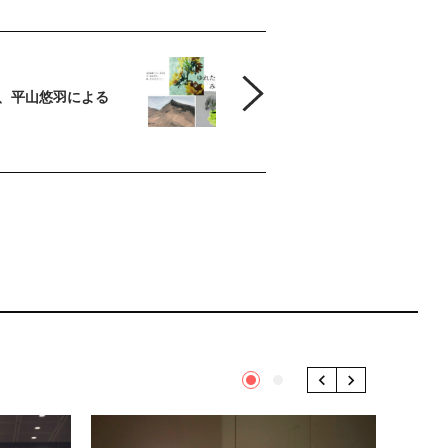
、平山悠羽による
1
2
Previous
Next