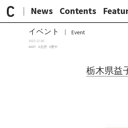
News
Contents
Featu
paperC
今週のイベント
栃木県益子を拠点に活動する画家・河合浩の個展、blackbird booksにて開催。
日常と現場
わたしの在野研究
つくり手と7日間
大阪納品物語
イベント
Event
2023.12.06
#ART
#北摂
#豊中
栃木県益