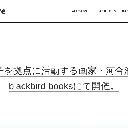
re
ALL TAGS
ABOUT US
BA
編集前記
Co-Dialogue
手前味噌
子を拠点に活動する画家・河合
blackbird booksにて開催。