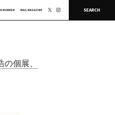
SEARCH
CK NUMBER
MAIL MAGAZINE
浩の個展、