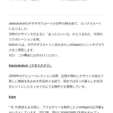
utatsukukuriのギザギザスカートが10年の時を経て、ロングスカート
になりました。
当時のデザインそのままに「あったらいいな」からうまれた、今回の
コラボレーション企画。
kiamからは、ギザギザスカートに合わせたいvintageのニットやブラウ
スをご用意します。
ぜひ、この機会にお出かけください。
futatsukukuri（フタツククリ）
2009年のデビューコレクション以降、記憶や憧れにデザインを加えて
新しい価値を生み出す作品作りを経て、現在では日々の暮らしや生活
をヒントにしたエッセイのような物作りを展開している。
kiam
“ 今 “の気持ちを大切に、アクセサリーを制作したりvintageのお洋服を
セレクトしています。2017年、岡山に
KIAM PARLOUR
をオープン。