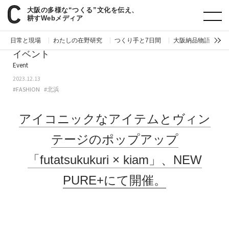
大阪の多様な“つくる”文化を伝え、
paperC
今週のイベント
アイコニックなアイテムとヴィンテージのポップアップ「futatsukukuri × kiam」、NEW PURE+にて開催。
耕すWebメディア
日常と現場
わたしの在野研究
つくり手と7日間
大阪納品物語
編
イベント
Event
2023.12.13
#FASHION
#北浜
アイコニックなアイテムとヴィン
テージのポップアップ
「futatsukukuri × kiam」、NEW
PURE+にて開催。