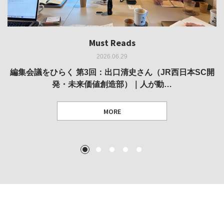
Must Reads
Must Reads
Must Reads
Must Reads
Must Reads
2026.06.29
2026.05.14
2026.02.25
2025.10.01
2026.03.11
REVIEW｜果たして美術家・梅津庸一は、「大阪のゆかり
REVIEW｜生の存在証明としての線——「ライフライン」
編集会議をひらく 第3回：出口清史さん（JR西日本SC開
REVIEW｜菊池聡太朗 個展「余りの風景」
REPORT｜博覧会の残像
発・未来価値創造部）｜人が動…
作家」となることができたのか…
展
MORE
TEXT: 大島賛都 [アーツサポート関西 チーフプロデューサー／学芸員]
TEXT: ダニエル・アビー [美術史・写真研究者]
TEXT: 大島賛都 [アーツサポート関西 チーフプロデューサー／学芸員]
TEXT: 大島賛都 [アーツサポート関西 チーフプロデューサー／学芸員]
1
2
3
4
5
MORE
MORE
MORE
MORE