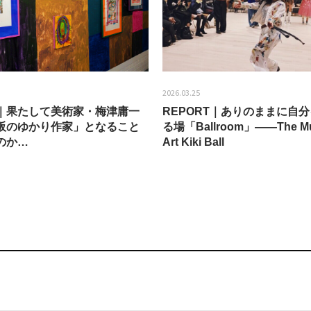
2026.03.25
EW｜果たして美術家・梅津庸一
REPORT｜ありのままに自
阪のゆかり作家」となること
る場「Ballroom」——The Mu
のか…
Art Kiki Ball