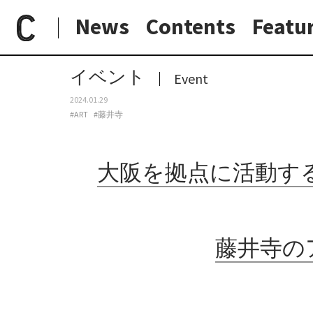
News
Contents
Featu
paperC
今週のイベント
大阪を拠点に活動するアーティスト・氏原七彩の滞在制作成果発表展「潜窟」、藤井寺のアトリエシェアハウス イミュにて開催。
日常と現場
わたしの在野研究
つくり手と7日間
大阪納品物語
イベント
Event
2024.01.29
#ART
#藤井寺
大阪を拠点に活動す
藤井寺の