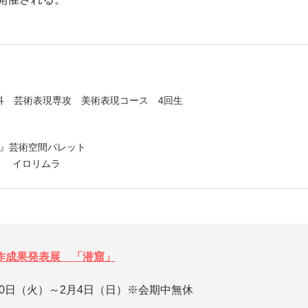
科 芸術表現専攻 美術表現コース 4回生
ky』芸術空間パレット
』 イロリムラ
作成果発表展 「潜窟」
月30日（火）～2月4日（日）※会期中無休