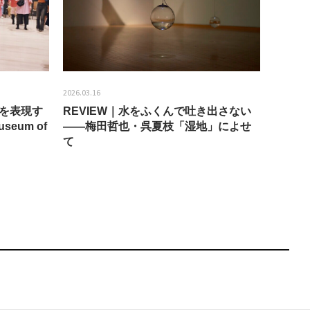
2026.03.16
2026.01.2
分を表現す
REVIEW｜水をふくんで吐き出さない
うちき
seum of
——梅田哲也・呉夏枝「湿地」によせ
回：bla
て