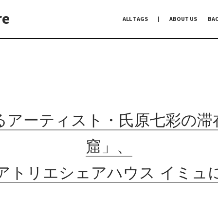
re
ALL TAGS
ABOUT US
BA
編集前記
Co-Dialogue
手前味噌
るアーティスト・氏原七彩の滞
窟」、
アトリエシェアハウス イミュ