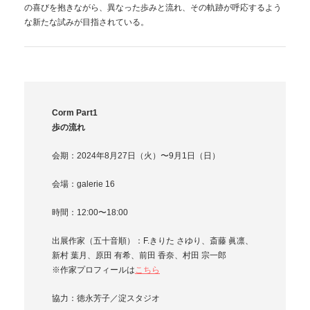
の喜びを抱きながら、異なった歩みと流れ、その軌跡が呼応するよう
な新たな試みが目指されている。
Corm Part1
歩の流れ
会期：2024年8月27日（火）〜9月1日（日）
会場：galerie 16
時間：12:00〜18:00
出展作家（五十音順）：F.きりた さゆり、斎藤 眞凛、
新村 葉月、原田 有希、前田 香奈、村田 宗一郎
※作家プロフィールは
こちら
協力：徳永芳子／淀スタジオ