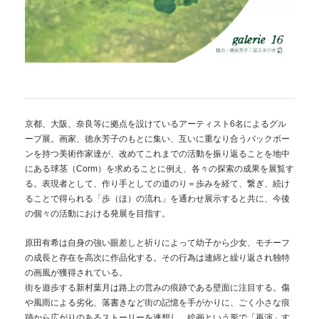
京都、大阪、奈良等に拠点を設けているアーティスト6名によるグル
ープ展。画家、徳永芳子のもとに集い、互いに重なり合うバックボー
ンを持つ美術作家達が、改めてこれまでの活動を振り返ることを地中
にある球茎（Corm）を求めることに例え、各々の探索の成果を展覧す
る。表現者として、作り手としての道のり＝歩みを経て、繋ぎ、続け
ることで得られる「歩（ほ）の流れ」を通わせ展示すると共に、今後
の個々の活動における発展を目指す。
原田有希は自身の強い眼差しと祈りによって幼子から少女、モチーフ
の成長と存在を高次に作品化する。その行為は連綿と繰り返され独特
の画風が獲得されている。
街を遊歩する新村葉月は路上の営みの痕跡である壁面に注目する。傷
や風雨による劣化、落書きなど街の記憶を手がかりに、ごく小さな痕
跡から広がりのあるストーリーを連想し、絵画という形で「再演」す