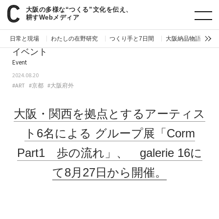
大阪の多様な“つくる”文化を伝え、
paperC
今週のイベント
大阪・関西を拠点とするアーティスト6名によるグループ展「Corm Part1 歩の流れ」、 galerie 16にて8月27日から開催。
耕すWebメディア
日常と現場
わたしの在野研究
つくり手と7日間
大阪納品物語
編
イベント
Event
2024.08.20
#ART
#京都
#大阪府外
大阪・関西を拠点とするアーティス
ト6名による
グループ展「Corm
Part1 歩の流れ」、 galerie 16に
て8月27日から開催。