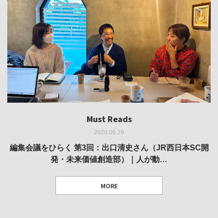
Must Reads
Must Reads
Must Reads
Must Reads
Must Reads
2026.06.29
2026.05.14
2026.02.25
2025.10.01
2026.03.11
REVIEW｜果たして美術家・梅津庸一は、「大阪のゆかり
REVIEW｜生の存在証明としての線——「ライフライン」
編集会議をひらく 第3回：出口清史さん（JR西日本SC開
REVIEW｜菊池聡太朗 個展「余りの風景」
REPORT｜博覧会の残像
発・未来価値創造部）｜人が動…
作家」となることができたのか…
展
MORE
TEXT: 大島賛都 [アーツサポート関西 チーフプロデューサー／学芸員]
TEXT: ダニエル・アビー [美術史・写真研究者]
TEXT: 大島賛都 [アーツサポート関西 チーフプロデューサー／学芸員]
TEXT: 大島賛都 [アーツサポート関西 チーフプロデューサー／学芸員]