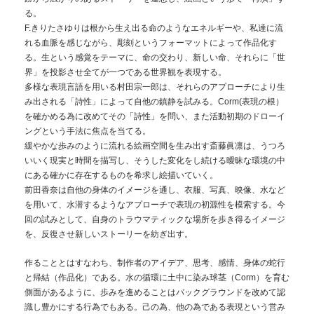
る。
F.きりたさゆりは根から生え出る命のようなエネルギーや、私達に流
れる血脈を感じながら、彫刻というフォーマットによって作品化す
る。生という感覚をテーマに、命の交わり、新しい命、それらに「世
界」を投影させ全てが一つである世界観を表現する。
多様な表現言語を用いる村田宗一郎は、それらのアプローチにより生
み出される「詩性」によって自他の鎮静を試みる。Corm(表現の根）
を確かめる為に改めてその「詩性」を問い、また活動初期のドローイ
ングという手法に焦点を当てる。
緩やかな歩みのように流れる絵画空間を生み出す斎藤眞凛は、うつろ
いいく現実と時間を描写し、そうした変化をし続ける曖昧な環境の中
にある確かに存在するものを希求し絵描いていく。
前田香奈は自他の身体のイメージを通し、衣服、写真、映像、水など
を用いて、水潜するようなアプローチで表現の初源性を模索する。今
回の試みとして、自身のトラウマティックな場所を歩き得るイメージ
を、反復させ新しいストーリーを紡ぎ出す。
作ることとはすなわち、制作者のアイデア、思考、感情、身体の蛇行
と帰結（作品化）である。水の循環に土中に染み球茎（Corm）を育む
側面があるように、歩みを進めることはバックグラウンドを改めて認
識し豊かにする行為でもある。己の為、他の為である表現という営み