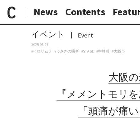
News
Contents
Featu
paperC
今週のイベント
大阪の若手演劇ユニット・うさぎの喘ギが、『メメントモリを忘れるな』をイロリムラ・プチホールにて上演。「頭痛が痛い」といった二重表現にフォーカスした演劇。
日常と現場
わたしの在野研究
つくり手と7日間
大阪納品物語
イベント
Event
2025.05.05
#イロリムラ
#うさぎの喘ギ
#STAGE
#中崎町
#大阪市
大阪の
『メメントモリを
「頭痛が痛い