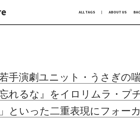
re
ALL TAGS
ABOUT US
BA
編集前記
Co-Dialogue
手前味噌
若手演劇ユニット・うさぎの
忘れるな』をイロリムラ・プ
」といった二重表現にフォー