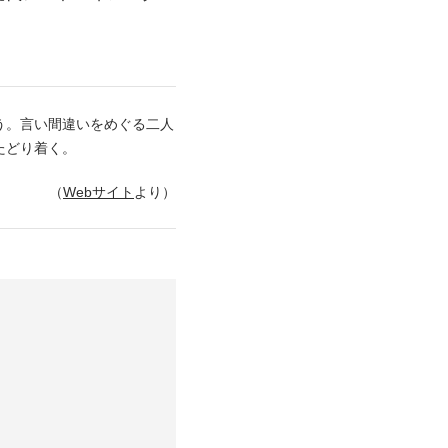
う。言い間違いをめぐる二人
たどり着く。
（
Webサイト
より）