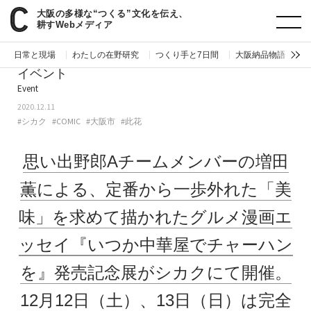
大阪の多様な“つくる”文化を伝え、
paperC
今週のイベント
思い出野郎Aチームメンバーの増田薫による、定番から一歩外れた「美味」を求めて描かれたグルメ漫画エッセイ『いつか中華屋でチャーハンを』発売記念展がシカクにて開催。12月12日（土）、13日（日）は完全予約制。
耕すWebメディア
日常と現場
わたしの在野研究
つくり手と7日間
大阪納品物語
編
イベント
Event
2020.12.11
#シカク
#COMIC
#大阪市
#此花
思い出野郎Aチームメンバーの増田
薫による、定番から一歩外れた「美
味」を求めて描かれたグルメ漫画エ
ッセイ『いつか中華屋でチャーハン
を』発売記念展がシカクにて開催。
12月12日（土）、13日（日）は完全