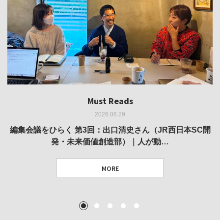
Must Reads
Must Reads
Must Reads
Must Reads
Must Reads
2026.06.29
2026.05.14
2026.02.25
2025.10.01
2026.03.11
REVIEW｜果たして美術家・梅津庸一は、「大阪のゆかり
REVIEW｜生の存在証明としての線——「ライフライン」
編集会議をひらく 第3回：出口清史さん（JR西日本SC開
REVIEW｜菊池聡太朗 個展「余りの風景」
REPORT｜博覧会の残像
発・未来価値創造部）｜人が動…
作家」となることができたのか…
展
MORE
TEXT: 大島賛都 [アーツサポート関西 チーフプロデューサー／学芸員]
TEXT: ダニエル・アビー [美術史・写真研究者]
TEXT: 大島賛都 [アーツサポート関西 チーフプロデューサー／学芸員]
TEXT: 大島賛都 [アーツサポート関西 チーフプロデューサー／学芸員]
1
2
3
4
5
MORE
MORE