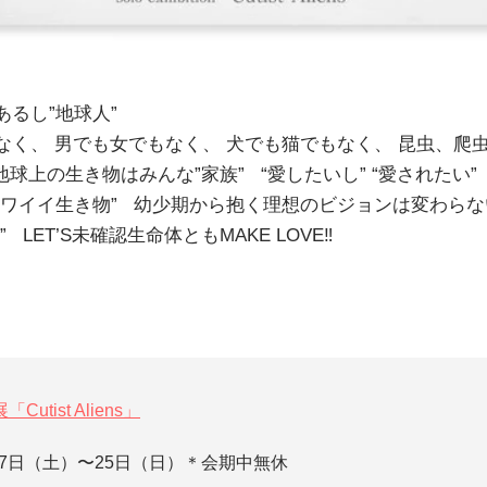
あるし”地球人”
なく、 男でも女でもなく、 犬でも猫でもなく、 昆虫、爬
球上の生き物はみんな”家族” “愛したいし” “愛されたい”
カワイイ生き物” 幼少期から抱く理想のビジョンは変わらな
ET’S未確認生命体ともMAKE LOVE‼︎ ​
Cutist Aliens」
月17日（土）〜25日（日）＊会期中無休