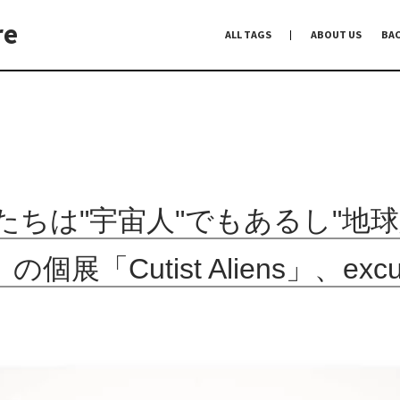
re
ALL TAGS
ABOUT US
BA
編集前記
Co-Dialogue
手前味噌
たちは"宇宙人"でもあるし"地球
の個展「Cutist Aliens」、e