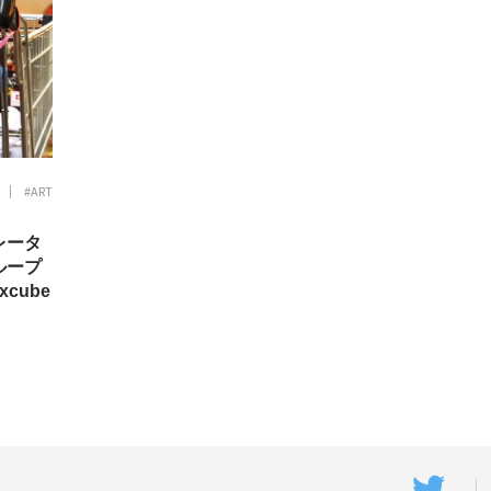
#ART
レータ
ループ
cube