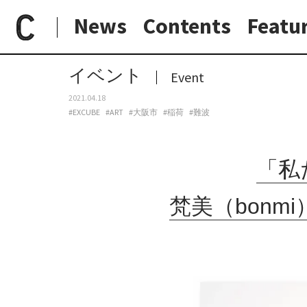
News
Contents
Featu
paperC
今週のイベント
「私たちは"宇宙人"でもあるし"地球人"」梵美（bonmi）の個展「Cutist Aliens」、excubeにて開催。
日常と現場
わたしの在野研究
つくり手と7日間
大阪納品物語
イベント
Event
2021.04.18
#EXCUBE
#ART
#大阪市
#稲荷
#難波
「私
梵美（bonmi）