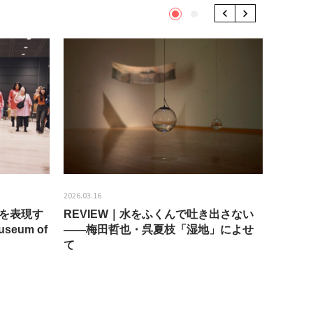
1
2
Previous
Next
2026.03.16
2026.01.2
分を表現す
REVIEW｜水をふくんで吐き出さない
うちき
seum of
——梅田哲也・呉夏枝「湿地」によせ
回：bla
て