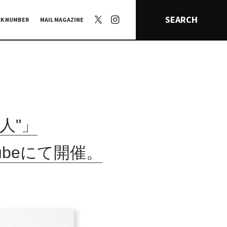
SEARCH
CK NUMBER
MAIL MAGAZINE
人"」
xcubeにて開催。