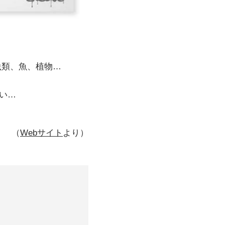
虫類、魚、植物…
い…
（
Webサイト
より）