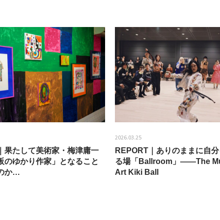
2026.03.25
EW｜果たして美術家・梅津庸一
REPORT｜ありのままに自
阪のゆかり作家」となること
る場「Ballroom」——The Mu
のか…
Art Kiki Ball