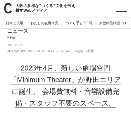
大阪の多様な“つくる”文化を伝え、
paperC
ニュース／イベント情報
2023年4月、新しい劇場空間 「Minimum Theater」が野田エリアに誕生。 会場費無料・音響設備完備・スタッフ不要のスペース
耕すWebメディア
日常と現場
わたしの在野研究
つくり手と7日間
大阪納品物語
編
ニュース
News
2023.03.17
#MAGAYURA
#MINIMUM THEATER
#STAGE
#福島
#野田
2023年4月、新しい劇場空間
「Minimum Theater」が野田エリア
に誕生。
会場費無料・音響設備完
備・スタッフ不要のスペース。