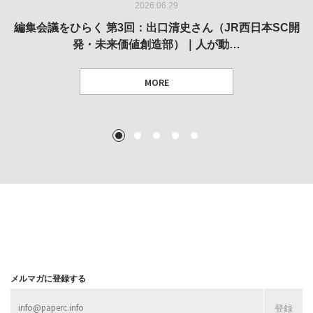
2026.06.29
2026.05.14
2026.02.25
2025.10.01
2026.03.11
REVIEW｜果たして美術家・梅津庸一は、「大阪のゆかり
REVIEW｜生の存在証明としての線——「ライフライン」
編集会議をひらく 第3回：出口清史さん（JR西日本SC開
REVIEW｜菊池聡太朗 個展「余りの風景」
REPORT｜博覧会の残像
発・未来価値創造部）｜人が動…
作家」となることができたのか…
展
MORE
TEXT: 大島賛都 [アーツサポート関西 チーフプロデューサー／学芸員]
TEXT: ダニエル・アビー [美術史・写真研究者]
TEXT: 大島賛都 [アーツサポート関西 チーフプロデューサー／学芸員]
TEXT: 大島賛都 [アーツサポート関西 チーフプロデューサー／学芸員]
1
2
3
4
5
MORE
MORE
MORE
MORE
メルマガに登録する