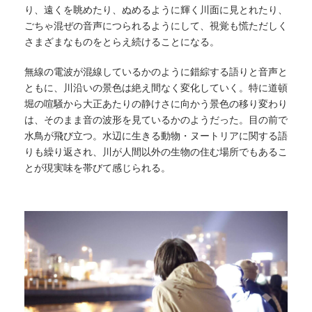
り、遠くを眺めたり、ぬめるように輝く川面に見とれたり、
ごちゃ混ぜの音声につられるようにして、視覚も慌ただしく
さまざまなものをとらえ続けることになる。
無線の電波が混線しているかのように錯綜する語りと音声と
ともに、川沿いの景色は絶え間なく変化していく。特に道頓
堀の喧騒から大正あたりの静けさに向かう景色の移り変わり
は、そのまま音の波形を見ているかのようだった。目の前で
水鳥が飛び立つ。水辺に生きる動物・ヌートリアに関する語
りも繰り返され、川が人間以外の生物の住む場所でもあるこ
とが現実味を帯びて感じられる。