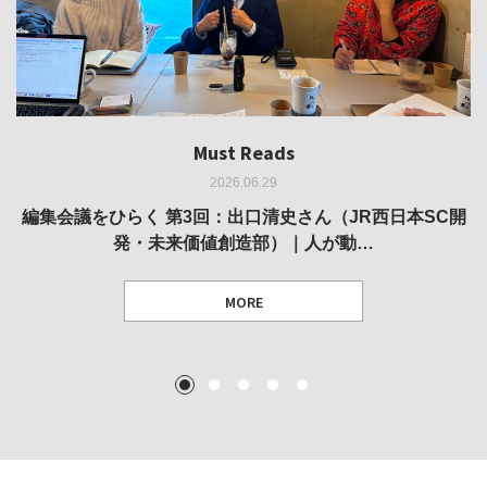
Must Reads
Must Reads
Must Reads
Must Reads
Must Reads
2026.06.29
2026.05.14
2026.02.25
2025.10.01
2026.03.11
REVIEW｜果たして美術家・梅津庸一は、「大阪のゆかり
REVIEW｜生の存在証明としての線——「ライフライン」
編集会議をひらく 第3回：出口清史さん（JR西日本SC開
REVIEW｜菊池聡太朗 個展「余りの風景」
REPORT｜博覧会の残像
発・未来価値創造部）｜人が動…
作家」となることができたのか…
展
MORE
TEXT: 大島賛都 [アーツサポート関西 チーフプロデューサー／学芸員]
TEXT: ダニエル・アビー [美術史・写真研究者]
TEXT: 大島賛都 [アーツサポート関西 チーフプロデューサー／学芸員]
TEXT: 大島賛都 [アーツサポート関西 チーフプロデューサー／学芸員]
1
2
3
4
5
MORE
MORE
MORE
MORE