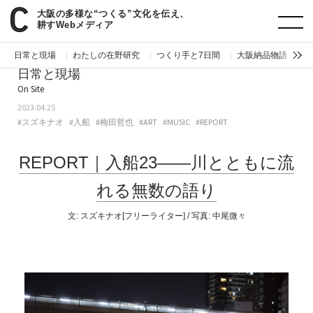
大阪の多様な“つくる”文化を伝え、
paperC
日常と現場
REPORT｜入船23——川とともに流れる無数の語り
耕すWebメディア
日常と現場
わたしの在野研究
つくり手と7日間
大阪納品物語
編
日常と現場
On Site
2023.04.25
#スズキナオ
#入船
#梅田哲也
#ART
#MUSIC
#REPORT
REPORT｜入船23——川とともに流
れる無数の語り
文: スズキナオ[フリーライター] / 写真: 中尾微々