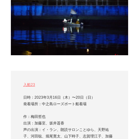
入船23
日時：2023年3月16日（木）〜20日（日）
発着場所：中之島ローズポート船着場
作：梅田哲也
出演：加藤至、坂井遥香
声の出演：イ・ラン、朗読サロンことゆら、天野祐
子、河田聡、堀尾寛太、山下時子、志賀理江子、加藤