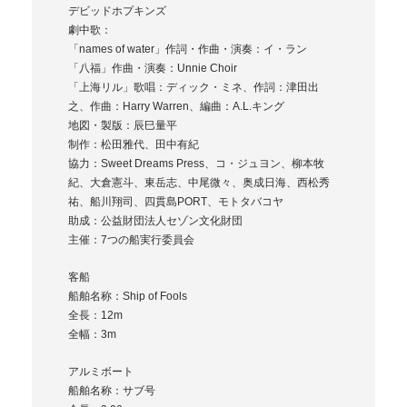
デビッドホプキンズ
劇中歌：
「names of water」作詞・作曲・演奏：イ・ラン
「八福」作曲・演奏：Unnie Choir
「上海リル」歌唱：ディック・ミネ、作詞：津田出
之、作曲：Harry Warren、編曲：A.L.キング
地図・製版：辰巳量平
制作：松田雅代、田中有紀
協力：Sweet Dreams Press、コ・ジュヨン、柳本牧
紀、大倉憲斗、東岳志、中尾微々、奥成日海、西松秀
祐、船川翔司、四貫島PORT、モトタバコヤ
助成：公益財団法人セゾン文化財団
主催：7つの船実行委員会
客船
船舶名称：Ship of Fools
全長：12m
全幅：3m
アルミボート
船舶名称：サブ号