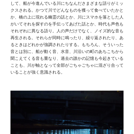
して、船が今進んでいる川にちなんださまざまな語りがミッ
クスされる。かつて川でどんなものを獲って食べていたかと
か、橋の上に現れる幽霊の話とか、川にスマホを落とした人
がいてそれを探すのを手伝ってあげた話とか、時代も声色も
それぞれに異なる語り。人の声だけでなく、ノイズ的な音も
再生される。それらが同時に鳴ったり、繰り返されたり、あ
るときはどれかが強調されたりする。もちろん、そういった
音とは別に、船が動く音、水音、川沿いの町のあちこちから
聞こえてくる音も重なり、過去の誰かの記憶も今起きている
ことも、川が軸となって全部がごちゃごちゃに混ざり合って
いることが強く意識される。