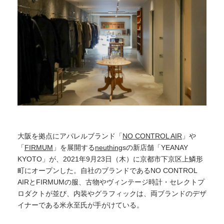
大阪を拠点にアパレルブランド「
NO CONTROL AIR
」や
「
FIRMUM
」を展開する
n
euthing
sの新店舗「YEANAY
KYOTO」が、2021年9月23日（木）に京都市下京区上鱗形
町にオープンした。自社のブランドであるNO CONTROL
AIRとFIRMUMの服、古物やヴィンテージ時計・セレクトプ
ロダクトが並び、内装やグラフィックは、両ブランドのデザ
イナーである米永至氏が手がけている。