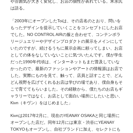
や雰囲気が大きく変化し、お店の個性が表れている。米永氏
は語る。
「2003年にオープンしたToiは、その店名のとおり、問いを
もったデザインを提示していくことをコンセプトにしたお店
でした。NO CONTROL AIRの服と合わせて、コンテンポラ
リージュエリーやデザインプロダクトの展示をメインにして
いたのですが、続けるうちに展示企画に頼ってしまい、お店
としての体をなしていないことに気づいたんです。僕が学生
だった1990年代頃は、インターネットもまだ普及していな
かったので、最新のファッションやアートの情報源はお店で
した。実際にものを見て、触って、店員と話すことで、どん
どん視野を広げてくれるお店は学びの場であり、僕自身もそ
こで育ててもらいました。その経験から、僕たちのお店もギ
ャラリーではなく、お店として面白い場所にしたいと思い、
Kivn（キヴン）をはじめました」
Kivnは2017年2月に、現在のYEANAY OSAKAと同じ場所に
オープンした店だ。同年12月には東京・渋谷にYEANAY
TOKYOもオープンし、自社ブランドに加え、セレクトにも