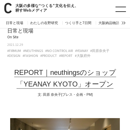
大阪の多様な“つくる”文化を伝え、
paperC
日常と現場
REPORT｜neuthingsのショップ「YEANAY KYOTO」オープン
耕すWebメディア
日常と現場
わたしの在野研究
つくり手と7日間
大阪納品物語
編
日常と現場
On Site
2021.12.29
#FIRMUM
#NEUTHINGS
#NO CONTROL AIR
#YEANAY
#田原奈央子
#DESIGN
#FASHION
#PRODUCT
#REPORT
#大阪府外
REPORT｜neuthingsのショップ
「YEANAY KYOTO」オープン
文:
田原 奈央子[プレス・企画・PM]