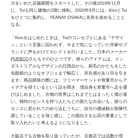
力をいれた店舗展開をスタートした。その後2018年11月
に、Toiも同じ建物の2階に移転。2020年9月には、KivnとToi
をひとつに集約し、YEANAY OSAKAに名前を改めることと
なる。
「Kivnをはじめたときは、Toiのコンセプトにある『デザイ
ン』という言葉に囚われず、今まで気になっていた作家やブ
ランドに声をかけてセレクトを行いました。日本のメーカー
PUEBCO
さんもそのひとつです。彼らのアイテムは、イン
ダストリアルなデザインの日用品から、刷毛のかたちをした
虫眼鏡のようなオブジェまで幅広く、存在感があり目を引き
ます。商品開発の際には、フリーマーケットや骨董市からア
イデアを得ているという話を聞き、僕自身も骨董市へ足を運
びはじめました。古物の世界はこれまでとはまったく畑が違
い、独特のセンスを持つ人たちとの新たな出会いも。彼らの
センスに惹かれてのめり込むうちに、自分の価値観が新陳代
謝していることを強く感じ、この面白さをお店の要素として
取り入れたいと考えるようになりました」
大阪店でも古物を取り扱っていたが、京都店では品数が増