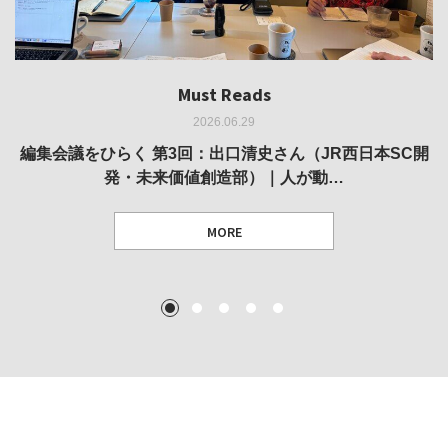
Must Reads
Must Reads
Must Reads
Must Reads
Must Reads
2026.06.29
2026.05.14
2026.02.25
2025.10.01
2026.03.11
REVIEW｜果たして美術家・梅津庸一は、「大阪のゆかり
REVIEW｜生の存在証明としての線——「ライフライン」
編集会議をひらく 第3回：出口清史さん（JR西日本SC開
REVIEW｜菊池聡太朗 個展「余りの風景」
REPORT｜博覧会の残像
発・未来価値創造部）｜人が動…
作家」となることができたのか…
展
MORE
TEXT: 大島賛都 [アーツサポート関西 チーフプロデューサー／学芸員]
TEXT: ダニエル・アビー [美術史・写真研究者]
TEXT: 大島賛都 [アーツサポート関西 チーフプロデューサー／学芸員]
TEXT: 大島賛都 [アーツサポート関西 チーフプロデューサー／学芸員]
1
2
3
4
5
MORE
MORE
MORE
MORE