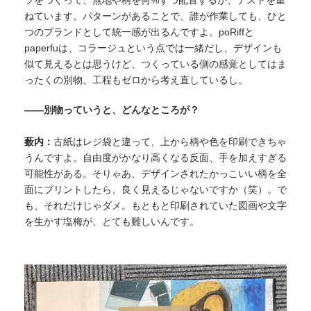
ツをつくって、無地や柄を何%ずつ配置するか、テストを重
ねています。パターンがあることで、誰が作業しても、ひと
つのブランドとして統一感が出るんですよ。poRiffと
paperfuは、コラージュという点では一緒だし、デザインも
似て見えるとは思うけど、つくっている側の感覚としてはま
ったくの別物。工程もゼロから
考え直しているし。
——別物っていうと、どんなところが？
薮内：
古紙はレジ袋と違って、上から柄や色を印刷できちゃ
うんですよ。自由度がかなり高くなる反面、手を加えすぎる
可能性がある。そりゃあ、デザインされたかっこいい柄を全
面にプリントしたら、良く見えるじゃないですか（笑）。で
も、それだけじゃダメ。もともと印刷されていた図画や文字
を生かす塩梅が、とても難しいんです。