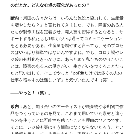
のだとか。どんな心境の変化があったの？
薮内：
周囲の方々からは「いろんな施設と協力して、生産量
を増やしたら？」と言われてきました。でも、障害のある人
たちが製作工程を定着させ、職人技を習得するとなると、サ
ポートする私たちも1年くらいは通ってコミュニケーション
をとる必要がある。生産量を増やすと言っても、そのプロセ
スはやっぱり簡単ではないんですよね。でも、コロナ禍やレ
ジ袋の有料化をきっかけに、あらためて私たちのやりたいこ
とは、障害のある人の働きがい、生きがいをつくることだっ
たと思い出して。そこでやっと「poRiffだけでは多くの人の
仕事を増やすのは難しいぞ」と気づいたんです（笑）。
——やっと！（笑）。
薮内：
あと、知り合いのアーティストが廃棄物や余剰物で作
品をつくっているのを見て、これまで用いていた素材と違う
ものを使うことに可能性を感じたことも理由のひとつです。
そこに、レジ袋も実はそう簡単になくならないだろう、とい
う予感も相まって。生産にあたり、家庭からもらうレジ袋は