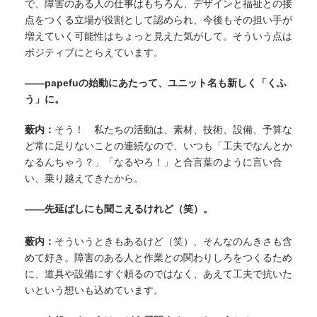
で、障害のある人の仕事はもちろん、デザインと福祉との接
点をつくる立場が役割として認められ、今後もその担い手が
増えていく可能性はちょっと見えた気がして。そういう点は
ポジティブにとらえています。
——papefuの始動にあたって、ユニット名も新しく「くふ
う」に。
薮内：
そう！ 私たちの活動は、素材、技術、設備、予算な
ど常に足りないことの連続なので、いつも「工夫でなんとか
なるんちゃう？」「なるやろ！」と合言葉のように言い合
い、乗り越えてきたから。
——先延ばしにも聞こえるけれど（笑）。
薮内：
そういうときもあるけど（笑）、そんなのんきさも含
めて好き。障害のある人と作業との関わりしろをつくるため
に、道具や設備にすぐ頼るのではなく、あえて工夫で抗いた
いという想いも込めています。