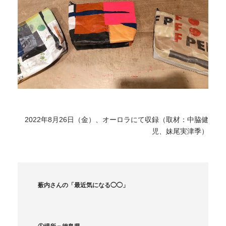
2022年8月26日（金）、
オーロラにて収録（取材：
中脇健
児
、妹尾実津季
）
薮内さんの「最近気になる◯◯」