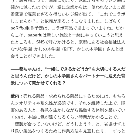
確かに減ったのですが、逆に企業からは、使われないまま品
番変更で廃棄せざるを得ないレジ袋が出て、「これでコラボ
しませんか？」と依頼が来るようになりました。しばらく
poRiffの制作予定は、コラボ商品で埋まっていますね。だか
らこそ、paperfuは新しい施設と一緒にやっていこうと思え
たところも。SNSで呼びかけると、京都にある社会福祉法人
なづな学園 かしの木学園（以下、かしの木学園）さんと出
会うことができました。
——都ちゃんは、“一緒にできるかどうか”を大切にする人だ
と思うんだけど、かしの木学園さんをパートナーに迎えた背
景について聞かせてくれる？
薮内：
売れる商品・求められる商品にするためには、もちろ
んクオリティや耐久性が必須です。それを維持した上で、障
害のある人と、得意を生かしながら協働する体制を築いてい
くのは、本当に気が遠くなるくらい時間がかかることで。
「縫製が合っていないけど、どうしよう？」と、妥協せずよ
り良い製品をつくるために作業方法を見直したり、「ずっと