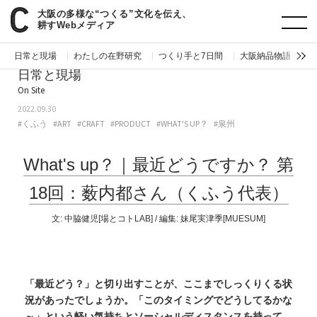
大阪の多様な“つくる”文化を伝え、
paperC
日常と現場
What's up？｜最近どうですか？ 第18回：薮内都さん（くふう代表）
耕すWebメディア
日常と現場
わたしの在野研究
つくり手と7日間
大阪納品物語
編
日常と現場
On Site
2022.09.30
#くふう
#ART
#CRAFT
#PRODUCT
#WHAT'S UP？
#泉州
What's up？｜最近どうですか？
第
18回：薮内都さん（くふう代表）
文:
中脇健児[場とコトLAB]
/ 編集:
妹尾実津季[MUESUM]
「最近どう？」と切り出すことが、ここまでしっくりくる状
況があったでしょうか。「このタイミングでどうしてるかな
～」という軽い気持ちとソーシャルディスタンスを持って、