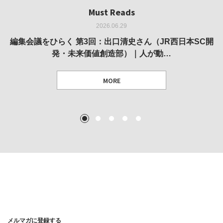
Must Reads
Must Reads
Must Reads
Must Reads
Must Reads
2026.06.29
2026.05.14
2026.02.25
2025.10.01
2026.03.11
REVIEW｜果たして美術家・梅津庸一は、「大阪のゆかり
REVIEW｜生の存在証明としての線——「ライフライン」
編集会議をひらく 第3回：出口清史さん（JR西日本SC開
REVIEW｜菊池聡太朗 個展「余りの風景」
REPORT｜博覧会の残像
発・未来価値創造部）｜人が動…
作家」となることができたのか…
展
MORE
TEXT: 大島賛都 [アーツサポート関西 チーフプロデューサー／学芸員]
TEXT: ダニエル・アビー [美術史・写真研究者]
TEXT: 大島賛都 [アーツサポート関西 チーフプロデューサー／学芸員]
TEXT: 大島賛都 [アーツサポート関西 チーフプロデューサー／学芸員]
1
2
3
4
5
MORE
MORE
MORE
MORE
メルマガに登録する