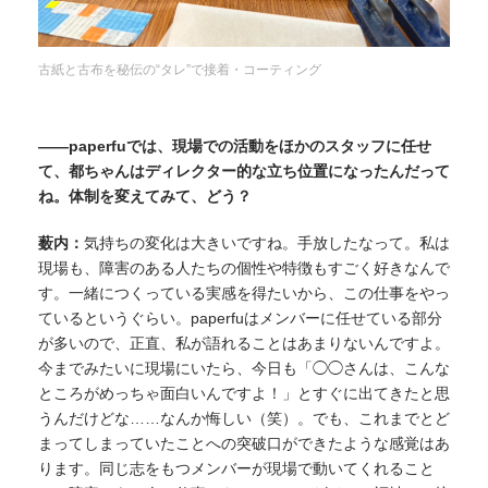
古紙と古布を秘伝の“タレ”で接着・コーティング
——paperfuでは、現場での活動をほかのスタッフに任せ
て、都ちゃんはディレクター的な立ち位置になったんだって
ね。体制を変えてみて、どう？
薮内：
気持ちの変化は大きいですね。手放したなって。私は
現場も、障害のある人たちの個性や特徴もすごく好きなんで
す。一緒につくっている実感を得たいから、この仕事をやっ
ているというぐらい。paperfuはメンバーに任せている部分
が多いので、正直、私が語れることはあまりないんですよ。
今までみたいに現場にいたら、今日も「◯◯さんは、こんな
ところがめっちゃ面白いんですよ！」とすぐに出てきたと思
うんだけどな……なんか悔しい（笑）。でも、これまでとど
まってしまっていたことへの突破口ができたような感覚はあ
ります。同じ志をもつメンバーが現場で動いてくれること