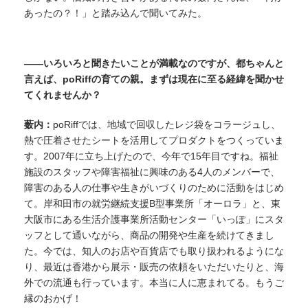
あったの？！」と踏み込んで聞いてみた。
——いろいろと聞きたいことが満載なのですが、都ちゃんと
言えば、poRiffの育ての親。まずは現在に至る経緯を聞かせ
てくれませんか？
薮内：
poRiffでは、地域で回収したレジ袋をコラージュし、
熱で圧着させたシートを活用してプロダクトをつくっていま
す。2007年に立ち上げたので、今年で15年目ですね。福祉
施設のスタッフや障害福祉に興味のある4人のメンバーで、
障害のある人の仕事や生きがいづくりのために活動をはじめ
て。岸和田市の就労継続支援B型事業所「オーロラ」と、東
大阪市にある生活介護事業所活動センター「いっぽ」にスタ
ッフとして通いながら、商品の開発や生産を続けてきまし
た。今では、知人のお店や百貨店でも取り扱われるようにな
り、最近は香港から展示・販売の依頼をいただいたりと、海
外での流通も行っています。本当に人に恵まれてる。もうご
縁のおかげ！