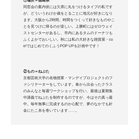
①場所＝徳島県
同窓会の案内状には欠席に丸をつけるタイプの私です
が、どういうわけか歳をとるごとに地元が好きになり
ます。大阪から2時間。時間をつくって好きなものやこ
とを見つけに帰るのが楽しい。上勝町にはゼロウェイ
ストセンターがあるし、市内にあるタムのドーナツも
ふくよかでおいしい。秋には私の大好きな雑貨屋・cu
e!ではじめてのくふうPOP UPを計画中です！
②もの＝ねぶた
京都芸術大学の名物授業・マンデイプロジェクトのフ
ァシリテーターをしています。春から出会ったクラス
のみんなと毎週ワークショップを行い、最後は夏期集
中講義でねぶたを制作するのですが、今はその真っ最
中。毎年無事に完成するのか心配で、夢のなかでも針
金にたこ糸を巻いています……。