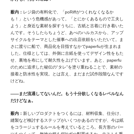
薮内：
レジ袋の有料化で、「poRiffがつくれなくなるか
も！」という危機感があって。「とにかくあるもので工夫し
よう」と身近な素材を探すうちに、古紙と古着に行き着いた
んです。そうしたらちょうど、あべのハルカスから、アップ
サイクルをテーマとした催事への出店依頼をいただいて。ま
さに渡りに船で、商品化を目指すなかでpaperfuが生まれま
した。仕様としては、外側に古紙を使ってデザイン性をもた
せ、裏地を布にして耐久性を上げています。あと、paperfu
のために追求した秘伝の“タレ”を塗り重ねることで、素材の
接着と防水性を実現。とは言え、まだまだ試作段階なんです
けどね。
——まだ流通してないんだ。もう十分欲しくなるレベルなん
だけどなぁ。
薮内：
新しいプロダクトをつくるには、材料収集、仕分け、
縫製など検討するステップがいくつかあるのですが、今は紙
をコラージュするルールを考えているところ。長方形のパー