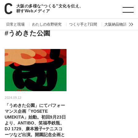
大阪の多様な“つくる”文化を伝え、
paperC
タグ
うめきた公園
耕すWebメディア
日常と現場
わたしの在野研究
つくり手と7日間
大阪納品物語
編
#うめきた公園
2024.09.12
「うめきた公園」にてパフォー
マンス企画「YOSETE
UMEKITA」始動。初回9月23日
より、ANTIBO、笑福亭鉄瓶、
DJ 1729、康本雅子+テニスコ
ーツなど出演。開園記念企画と