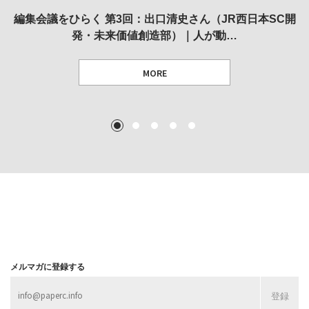
REVIEW｜果たして美術家・梅津庸一は、「大阪のゆかり
REVIEW｜生の存在証明としての線——「ライフライン」
編集会議をひらく 第3回：出口清史さん（JR西日本SC開
REVIEW｜菊池聡太朗 個展「余りの風景」
REPORT｜博覧会の残像
発・未来価値創造部）｜人が動…
作家」となることができたのか…
展
MORE
TEXT: 大島賛都 [アーツサポート関西 チーフプロデューサー／学芸員]
TEXT: ダニエル・アビー [美術史・写真研究者]
TEXT: 大島賛都 [アーツサポート関西 チーフプロデューサー／学芸員]
TEXT: 大島賛都 [アーツサポート関西 チーフプロデューサー／学芸員]
1
2
3
4
5
MORE
MORE
MORE
MORE
メルマガに登録する