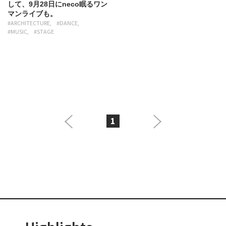
して、9月28日にneco眠るワン
マンライブも。
#ARCHITECTURE
#DANCE
#MUSIC
#STAGE
1