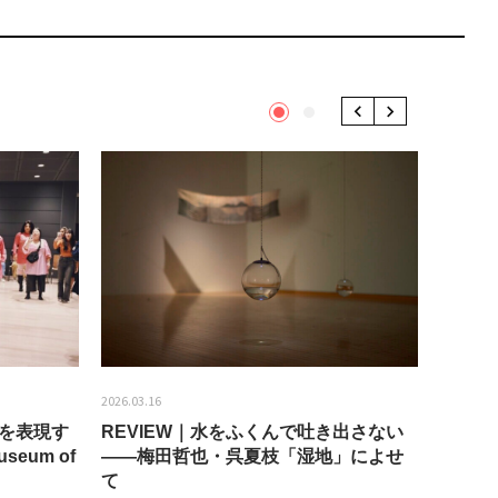
1
2
Previous
Next
2026.03.16
2026.01.2
分を表現す
REVIEW｜水をふくんで吐き出さない
うちき
seum of
——梅田哲也・呉夏枝「湿地」によせ
回：bla
て