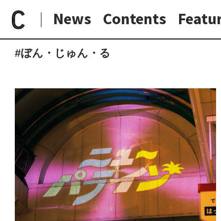
News
Contents
Featu
paperC
タグ
ぼん・じゅん・る
日常と現場
わたしの在野研究
つくり手と7日間
大阪納品物語
#ぼん・じゅん・る