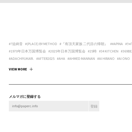
#?迫綺音
#(PLACE) BY METHOD
#『有頂天家族 二代目の帰朝』
##APINA
#†¤
#1970年日本万国博覧会
#2025年日本万国博覧会
#25時
#34 KITCHEN
#369BE
#ADACHIYUKARI.
#AFTER2025
#AHA
#AHMED MANNAN
#AI HIRANO
#AI ONO
#ANDREA GALANO TORO
#ANIMA
#ANSPIRATION
#ANTIBODIES COLLECTIVE
#
VIEW MORE
#ART SPACE TETRA
#ART SPACE＆CAFE BARRACK
#ARTCOURT GALLERY
#ARTGAL
#ASANOYA BOOKS
#ASCALYPSO
#ASITA_ROOM
#ASP
#ASPARA
#ASUKA ANDO 
#BABA CHISA
#BABACHISA
#BABY-Q
#BAMULET
#BBF
#BEAK 585 GALLERY
#B
#BLEND STUDIO
#BLOOM GALLERY
#BLUEOVER
#BMC
#BNA ALTER MUSEUM
メルマガに登録する
#BROOK FURNITURE CENTER
#BRUTUS
#BULBUS
#BUSHI
#BUTTAH
#BUYLOC
#CASUAL KAPPOU IIDA
#CBX KATANA
#CC:OLORS
#CCBT
#CENTER / ALTERNAT
#CHOKETT
#CHOVE CHUVA
#CIRCUS
#CIRCUS OSAKA
#CITY LIGHTS : DONUTS
#CONPASS
#CONTACT GONZO
#CONTENASTORE
#COPY HOUSE
#CORNER PRI