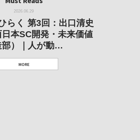
Must Reads
W｜果たして美術家・梅津庸
2026.03.11
｜菊池聡太朗 個展「余りの
W｜生の存在証明としての線
2026.06.29
阪のゆかり作家」となる
ORT｜博覧会の残像
「ライフライン」展
風景」
ひらく 第3回：出口清史
とができたのか…
西日本SC開発・未来価値
造部）｜人が動…
 ダニエル・アビー [美術史・写真研究者]
 [アーツサポート関西 チーフプロデューサー／学芸員]
 [アーツサポート関西 チーフプロデューサー／学芸員]
MORE
 [アーツサポート関西 チーフプロデューサー／学芸員]
MORE
MORE
MORE
MORE