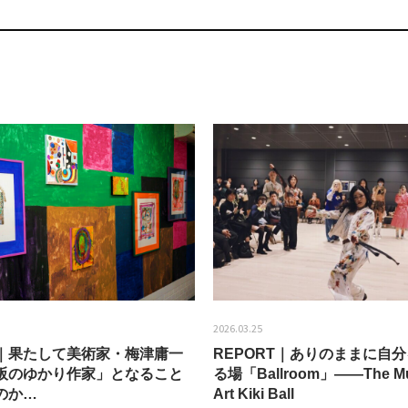
2026.03.25
EW｜果たして美術家・梅津庸一
REPORT｜ありのままに自
阪のゆかり作家」となること
る場「Ballroom」——The Mu
のか…
Art Kiki Ball