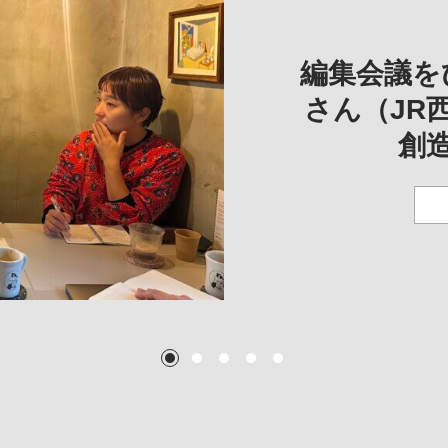
REVIE
REVIEW
REVIE
一は、「大
REP
——
編集会議を
こ
さん（JR
創
TEXT:
TEXT: 大島賛都
TEXT: 大島賛都
TEXT: 大島賛都
1
2
3
4
5