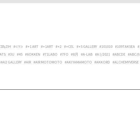
ΓΣΒ¡ΖIΗ
#∈Y∋
#+1 ART
#+1ART
#+2
#+CEL
#+S GALLERY
#101010
#109TAKSEA
#
ATS
#3U
#45
#6OKKEN
#71LABO
#7FO
#8月
#A-LAB
#A:)/2021
#ABCDE
#ABC
#AI2 GALLERY
#AIR
#AIR MOTOMOTO
#AKI YAMAMOTO
#AKKORD
#ALCHEMYVERSE
ANTORA
#AOKI LUCAS
#APPLEの発音
#ARATA OSUMI
#ARCHIPELAGO
#ARCHITECT
LERY OPALTIMES
#ARTIST MEETS ARCHIVE
#ARTIST-IN-RESIDENCE VIETNAM NETWORK
DUB U SET
#ATAKA
#ATAW
#ATELIER MARCIE
#ATELIER TUAREG
#ATMOSPHÄRE
#A
EPPU PROJECT
#BILLBOARD LIVE OSAKA
#BIRBIRA
#BIRDFRIEND
#BIRDS’ WORDS
#B
#BONVOYAGE
#BOOGIE MAN
#BOOKS+コトバノイエ
#BOREDOMS
#BOWLPOND
#
AL
#BYTHREE INC.
#C’È C’È
#CALO BOOKSHOP & CAFE
#CAP48
#CAPACIOUS
#CÀRR
IVE SPACE & HOSTEL
#CENTER / ALTERNATIVE SPACE AND HOSTEL
#CHEREN-BEL
#CHIG
#CLASSICAL PHOTOGRAPH®
#CLUB DAPHNIA
#CLUB STOMP
#CM SMOOTH
#COCI L
NTING SELF
#COSMIC LAB
#CREDENZA
#CULTPRINT
#CUMONOS
#D.W.M.
#DAI FU