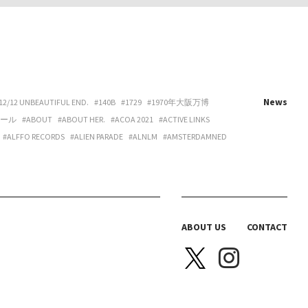
News
12/12 UNBEAUTIFUL END.
#140B
#1729
#1970年大阪万博
ホール
#ABOUT
#ABOUT HER.
#ACOA 2021
#ACTIVE LINKS
#ALFFO RECORDS
#ALIEN PARADE
#ALNLM
#AMSTERDAMNED
URE
#ART
#ART BEAT CAFE NAKANOSHIMA
#ART OSAKA
#ARTNESS
#ARYY
#ASAHINA
#ASAHISONOMA
TTITUDE
#AURORA BOOKS
#AZUMI
#B 地図
#B.O.H.
LACKBIRD BOOKS
#BLANC IRIS
#BLANK CANVAS
#BLEND LIVING
BRAZIL
#BREAKER PROJECT
#BRIDGE
#BRK COLLECTIVE
ABOUT US
CONTACT
Y HOUSE
#CAS
#CASICA
#CASO WEDDING
#CASPER SEJERSEN
NITTA SPACE
#CHIHARU OGURO
#CHO-CHAN
#CHOHOUSE
A ELLE
#COEUR YA.
#COLLOID
#COMPUFUNK
#CONATALA
JIMURA
#DANCE BOX
#DANIELONELY
#DANNY
#DDAA
#DDUD