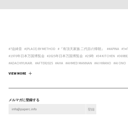
#?迫綺音
#(PLACE) BY METHOD
#『有頂天家族 二代目の帰朝』
##APINA
#†¤
#1970年日本万国博覧会
#2025年日本万国博覧会
#25時
#34 KITCHEN
#369BE
#ADACHIYUKARI.
#AFTER2025
#AHA
#AHMED MANNAN
#AI HIRANO
#AI ONO
#ANDREA GALANO TORO
#ANIMA
#ANSPIRATION
#ANTIBODIES COLLECTIVE
#
VIEW MORE
#ART SPACE TETRA
#ART SPACE＆CAFE BARRACK
#ARTCOURT GALLERY
#ARTGAL
#ASANOYA BOOKS
#ASCALYPSO
#ASITA_ROOM
#ASP
#ASPARA
#ASUKA ANDO 
#BABA CHISA
#BABACHISA
#BABY-Q
#BAMULET
#BBF
#BEAK 585 GALLERY
#B
#BLEND STUDIO
#BLOOM GALLERY
#BLUEOVER
#BMC
#BNA ALTER MUSEUM
メルマガに登録する
#BROOK FURNITURE CENTER
#BRUTUS
#BULBUS
#BUSHI
#BUTTAH
#BUYLOC
#CASUAL KAPPOU IIDA
#CBX KATANA
#CC:OLORS
#CCBT
#CENTER / ALTERNAT
#CHOKETT
#CHOVE CHUVA
#CIRCUS
#CIRCUS OSAKA
#CITY LIGHTS : DONUTS
#CONPASS
#CONTACT GONZO
#CONTENASTORE
#COPY HOUSE
#CORNER PRI