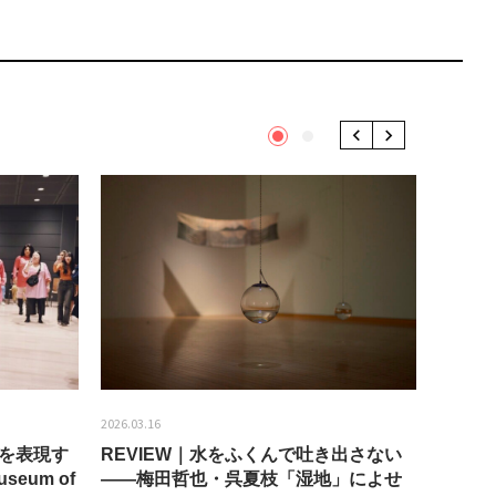
1
2
Previous
Next
2026.03.16
2026.01.2
分を表現す
REVIEW｜水をふくんで吐き出さない
うちき
seum of
——梅田哲也・呉夏枝「湿地」によせ
回：bla