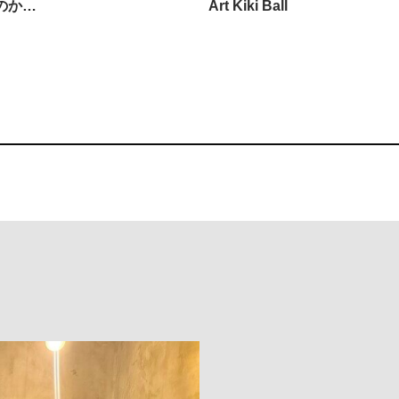
のか…
Art Kiki Ball