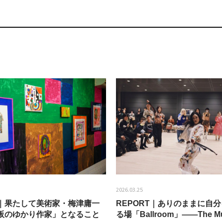
2026.03.25
EW｜果たして美術家・梅津庸一
REPORT｜ありのままに自
阪のゆかり作家」となること
る場「Ballroom」——The Mu