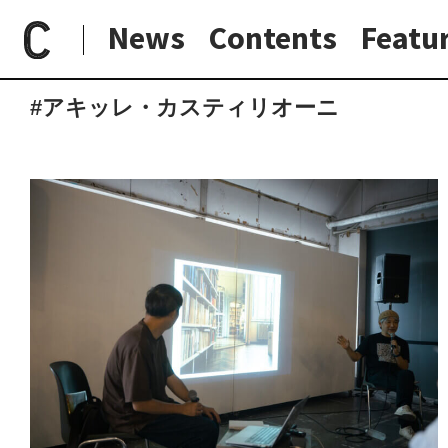
News
Contents
Featu
paperC
タグ
アキッレ・カスティリオーニ
日常と現場
わたしの在野研究
つくり手と7日間
大阪納品物語
#アキッレ・カスティリオーニ