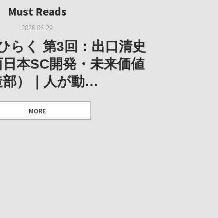
Must Reads
Must Reads
2026.02.25
2025.10.01
W｜果たして美術家・梅津庸
2026.03.11
｜菊池聡太朗 個展「余りの
W｜生の存在証明としての線
2026.06.29
阪のゆかり作家」となる
ORT｜博覧会の残像
「ライフライン」展
風景」
ひらく 第3回：出口清史
とができたのか…
西日本SC開発・未来価値
造部）｜人が動…
 ダニエル・アビー [美術史・写真研究者]
 [アーツサポート関西 チーフプロデューサー／学芸員]
 [アーツサポート関西 チーフプロデューサー／学芸員]
MORE
 [アーツサポート関西 チーフプロデューサー／学芸員]
MORE
MORE
MORE
MORE