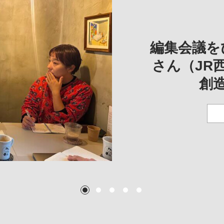
REVIE
REVIEW
REVIE
一は、「大
REP
——
編集会議を
こ
さん（JR
創
TEXT:
TEXT: 大島賛都
TEXT: 大島賛都
TEXT: 大島賛都
1
2
3
4
5