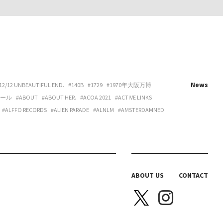
News
12/12 UNBEAUTIFUL END.
#140B
#1729
#1970年大阪万博
ホール
#ABOUT
#ABOUT HER.
#ACOA 2021
#ACTIVE LINKS
#ALFFO RECORDS
#ALIEN PARADE
#ALNLM
#AMSTERDAMNED
URE
#ART
#ART BEAT CAFE NAKANOSHIMA
#ART OSAKA
#ARTNESS
#ARYY
#ASAHINA
#ASAHISONOMA
TTITUDE
#AURORA BOOKS
#AZUMI
#B 地図
#B.O.H.
LACKBIRD BOOKS
#BLANC IRIS
#BLANK CANVAS
#BLEND LIVING
BRAZIL
#BREAKER PROJECT
#BRIDGE
#BRK COLLECTIVE
ABOUT US
CONTACT
Y HOUSE
#CAS
#CASICA
#CASO WEDDING
#CASPER SEJERSEN
NITTA SPACE
#CHIHARU OGURO
#CHO-CHAN
#CHOHOUSE
A ELLE
#COEUR YA.
#COLLOID
#COMPUFUNK
#CONATALA
JIMURA
#DANCE BOX
#DANIELONELY
#DANNY
#DDAA
#DDUD