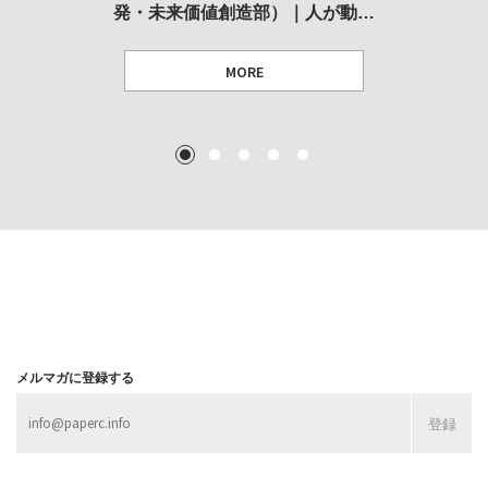
発・未来価値創造部）｜人が動…
作家」となることができたのか…
展
MORE
TEXT: 大島賛都 [アーツサポート関西 チーフプロデューサー／学芸員]
TEXT: ダニエル・アビー [美術史・写真研究者]
TEXT: 大島賛都 [アーツサポート関西 チーフプロデューサー／学芸員]
TEXT: 大島賛都 [アーツサポート関西 チーフプロデューサー／学芸員]
1
2
3
4
5
MORE
MORE
MORE
MORE
メルマガに登録する