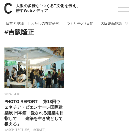
大阪の多様な“つくる”文化を伝え、
paperC
タグ
吉阪隆正
耕すWebメディア
日常と現場
わたしの在野研究
つくり手と7日間
大阪納品物語
編
#吉阪隆正
2024.04.03
PHOTO REPORT ｜第18回ヴ
ェネチア・ビエンナーレ国際建
築展 日本館「愛される建築を目
指して——建築を生き物として
捉える」
#ARCHITECTURE
#CRAFT