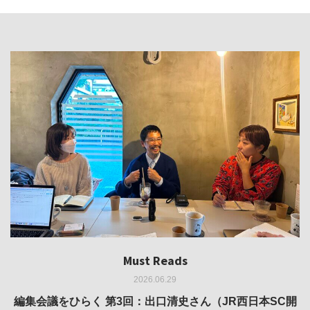
Must Reads
Must Reads
Must Reads
Must Reads
Must Reads
2026.06.29
2026.05.14
2026.02.25
2025.10.01
2026.03.11
REVIEW｜果たして美術家・梅津庸一は、「大阪のゆかり
REVIEW｜生の存在証明としての線——「ライフライン」
編集会議をひらく 第3回：出口清史さん（JR西日本SC開
REVIEW｜菊池聡太朗 個展「余りの風景」
REPORT｜博覧会の残像