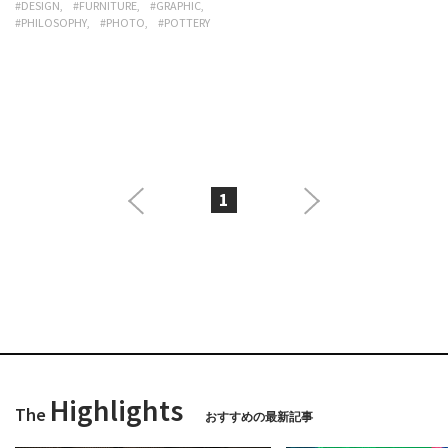
#DESIGN
#FURNITURE
#GRAPHIC
#PHILOSOPHY
#PHOTO
#POTTERY
1
Highlights
The
おすすめの最新記事