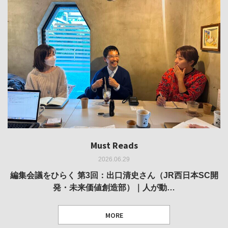
Must Reads
Must Reads
Must Reads
Must Reads
Must Reads
2026.06.29
2026.05.14
2026.02.25
2025.10.01
2026.03.11
REVIEW｜果たして美術家・梅津庸一は、「大阪のゆかり
REVIEW｜生の存在証明としての線——「ライフライン」
編集会議をひらく 第3回：出口清史さん（JR西日本SC開
REVIEW｜菊池聡太朗 個展「余りの風景」
REPORT｜博覧会の残像
発・未来価値創造部）｜人が動…
作家」となることができたのか…
展
MORE