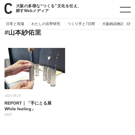
大阪の多様な“つくる”文化を伝え、
paperC
タグ
山本紗佑里
耕すWebメディア
日常と現場
わたしの在野研究
つくり手と7日間
大阪納品物語
編
#山本紗佑里
2023.09.29
REPORT｜「手にとる展
While feeling」
#ART