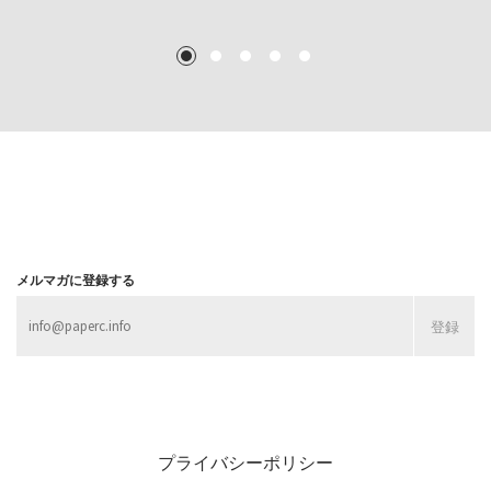
TEXT: 大島賛都 [アーツサポート関西 チーフプロデューサー／学芸員]
TEXT: ダニエル・アビー [美術史・写真研究者]
TEXT: 大島賛都 [アーツサポート関西 チーフプロデューサー／学芸員]
TEXT: 大島賛都 [アーツサポート関西 チーフプロデューサー／学芸員]
1
2
3
4
5
MORE
MORE
MORE
MORE
メルマガに登録する
プライバシーポリシー