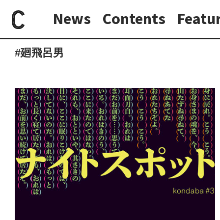
News
Contents
Featu
paperC
タグ
廻飛呂男
日常と現場
わたしの在野研究
つくり手と7日間
大阪納品物語
#廻飛呂男