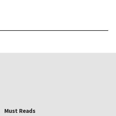
Must Reads
Must Reads
Must Reads
Must Reads
2026.05.14
Must Reads
2026.02.25
2025.10.01
W｜果たして美術家・梅津庸
2026.03.11