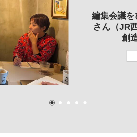
REVIEW
REVIE
一は、「大
REP
——
編集会議を
こ
さん（JR
創
TEXT:
TEXT: 大島賛都
TEXT: 大島賛都
TEXT: 大島賛都
1
2
3
4
5