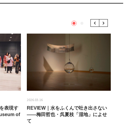
1
2
Previous
Next
2026.03.16
2026.01.2
分を表現す
REVIEW｜水をふくんで吐き出さない
うちき
seum of
——梅田哲也・呉夏枝「湿地」によせ
回：bla
て