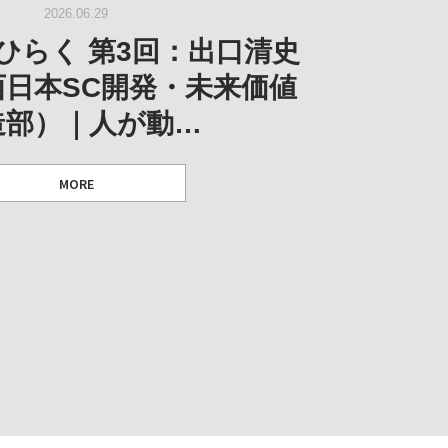
｜菊池聡太朗 個展「余りの
W｜生の存在証明としての線
2026.06.29
阪のゆかり作家」となる
ORT｜博覧会の残像
「ライフライン」展
風景」
ひらく 第3回：出口清史
とができたのか…
西日本SC開発・未来価値
造部）｜人が動…
 ダニエル・アビー [美術史・写真研究者]
 [アーツサポート関西 チーフプロデューサー／学芸員]
 [アーツサポート関西 チーフプロデューサー／学芸員]
MORE
 [アーツサポート関西 チーフプロデューサー／学芸員]
MORE
MORE
MORE
MORE