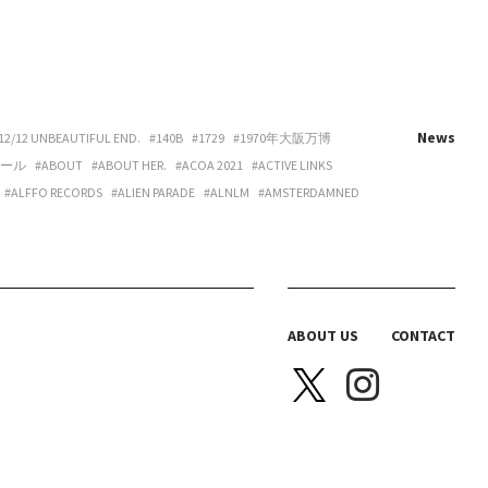
News
12/12 UNBEAUTIFUL END.
#140B
#1729
#1970年大阪万博
ホール
#ABOUT
#ABOUT HER.
#ACOA 2021
#ACTIVE LINKS
#ALFFO RECORDS
#ALIEN PARADE
#ALNLM
#AMSTERDAMNED
URE
#ART
#ART BEAT CAFE NAKANOSHIMA
#ART OSAKA
#ARTNESS
#ARYY
#ASAHINA
#ASAHISONOMA
TTITUDE
#AURORA BOOKS
#AZUMI
#B 地図
#B.O.H.
LACKBIRD BOOKS
#BLANC IRIS
#BLANK CANVAS
#BLEND LIVING
BRAZIL
#BREAKER PROJECT
#BRIDGE
#BRK COLLECTIVE
ABOUT US
CONTACT
Y HOUSE
#CAS
#CASICA
#CASO WEDDING
#CASPER SEJERSEN
NITTA SPACE
#CHIHARU OGURO
#CHO-CHAN
#CHOHOUSE
A ELLE
#COEUR YA.
#COLLOID
#COMPUFUNK
#CONATALA
JIMURA
#DANCE BOX
#DANIELONELY
#DANNY
#DDAA
#DDUD
DESSIN
#DIECI
#DIECI KYUTARO
#DISCO BEANS
#DIVE