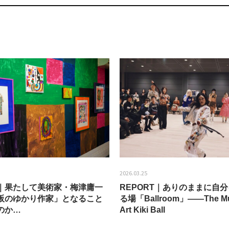
2026.03.25
EW｜果たして美術家・梅津庸一
REPORT｜ありのままに自
阪のゆかり作家」となること
る場「Ballroom」——The Mu
のか…
Art Kiki Ball