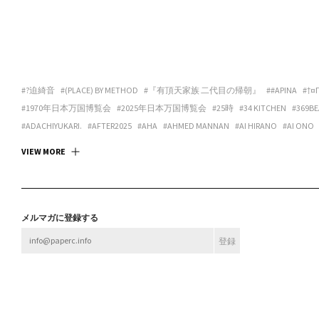
#?迫綺音
#(PLACE) BY METHOD
#『有頂天家族 二代目の帰朝』
##APINA
#†¤
#1970年日本万国博覧会
#2025年日本万国博覧会
#25時
#34 KITCHEN
#369BE
#ADACHIYUKARI.
#AFTER2025
#AHA
#AHMED MANNAN
#AI HIRANO
#AI ONO
#ANDREA GALANO TORO
#ANIMA
#ANSPIRATION
#ANTIBODIES COLLECTIVE
#
VIEW MORE
#ART SPACE TETRA
#ART SPACE＆CAFE BARRACK
#ARTCOURT GALLERY
#ARTGAL
#ASANOYA BOOKS
#ASCALYPSO
#ASITA_ROOM
#ASP
#ASPARA
#ASUKA ANDO 
#BABA CHISA
#BABACHISA
#BABY-Q
#BAMULET
#BBF
#BEAK 585 GALLERY
#B
#BLEND STUDIO
#BLOOM GALLERY
#BLUEOVER
#BMC
#BNA ALTER MUSEUM
メルマガに登録する
#BROOK FURNITURE CENTER
#BRUTUS
#BULBUS
#BUSHI
#BUTTAH
#BUYLOC
#CASUAL KAPPOU IIDA
#CBX KATANA
#CC:OLORS
#CCBT
#CENTER / ALTERNAT
#CHOKETT
#CHOVE CHUVA
#CIRCUS
#CIRCUS OSAKA
#CITY LIGHTS : DONUTS
#CONPASS
#CONTACT GONZO
#CONTENASTORE
#COPY HOUSE
#CORNER PRI
#DELI
#DELTA
#DELTA / KYOTOGRAPHIE PERMANENT SPACE
#DEN
#DEPT.
#DE