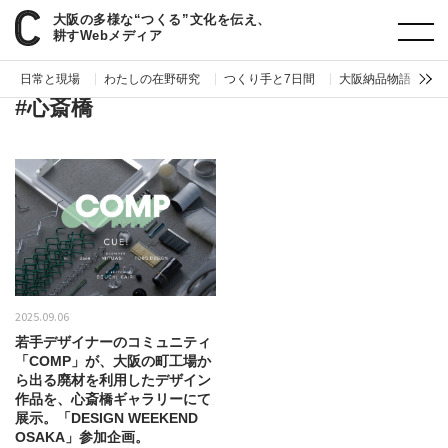
大阪の多様な“つくる”文化を伝え、
paperC
タグ
心斎橋
耕すWebメディア
日常と現場
わたしの在野研究
つくり手と7日間
大阪納品物語
編
#心斎橋
2025.09.06
若手デザイナーのコミュニティ
「COMP」が、大阪の町工場か
ら出る廃材を利用したデザイン
作品を、心斎橋ギャラリーにて
展示。「DESIGN WEEKEND
OSAKA」参加企画。