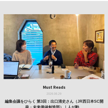
Must Reads
Must Reads
Must Reads
Must Reads
Must Reads
2026.06.29
2026.05.14
2026.02.25
2025.10.01
2026.03.11
REVIEW｜果たして美術家・梅津庸一は、「大阪のゆかり
REVIEW｜生の存在証明としての線——「ライフライン」
編集会議をひらく 第3回：出口清史さん（JR西日本SC開
REVIEW｜菊池聡太朗 個展「余りの風景」
REPORT｜博覧会の残像
発・未来価値創造部）｜人が動…
作家」となることができたのか…
展