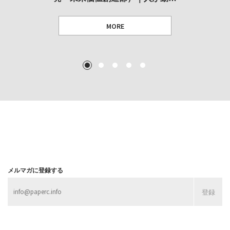
MORE
TEXT: 大島賛都 [アーツサポート関西 チーフプロデューサー／学芸員]
TEXT: ダニエル・アビー [美術史・写真研究者]
TEXT: 大島賛都 [アーツサポート関西 チーフプロデューサー／学芸員]
TEXT: 大島賛都 [アーツサポート関西 チーフプロデューサー／学芸員]
1
2
3
4
5
MORE
MORE
MORE
MORE
メルマガに登録する