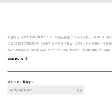
#?迫綺音
#(PLACE) BY METHOD
#『有頂天家族 二代目の帰朝』
##APINA
#†¤
#1970年日本万国博覧会
#2025年日本万国博覧会
#25時
#34 KITCHEN
#369BE
#ADACHIYUKARI.
#AFTER2025
#AHA
#AHMED MANNAN
#AI HIRANO
#AI ONO
#ANDREA GALANO TORO
#ANIMA
#ANSPIRATION
#ANTIBODIES COLLECTIVE
#
VIEW MORE
#ART SPACE TETRA
#ART SPACE＆CAFE BARRACK
#ARTCOURT GALLERY
#ARTGAL
#ASANOYA BOOKS
#ASCALYPSO
#ASITA_ROOM
#ASP
#ASPARA
#ASUKA ANDO 
#BABA CHISA
#BABACHISA
#BABY-Q
#BAMULET
#BBF
#BEAK 585 GALLERY
#B
#BLEND STUDIO
#BLOOM GALLERY
#BLUEOVER
#BMC
#BNA ALTER MUSEUM
メルマガに登録する
#BROOK FURNITURE CENTER
#BRUTUS
#BULBUS
#BUSHI
#BUTTAH
#BUYLOC
#CASUAL KAPPOU IIDA
#CBX KATANA
#CC:OLORS
#CCBT
#CENTER / ALTERNAT
#CHOKETT
#CHOVE CHUVA
#CIRCUS
#CIRCUS OSAKA
#CITY LIGHTS : DONUTS
#CONPASS
#CONTACT GONZO
#CONTENASTORE
#COPY HOUSE
#CORNER PRI