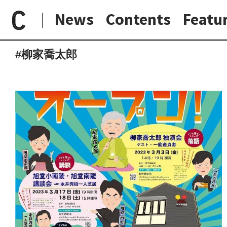
News
Contents
Featu
paperC
タグ
柳家喬太郎
日常と現場
わたしの在野研究
つくり手と7日間
大阪納品物語
#柳家喬太郎