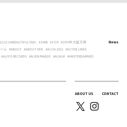
News
12/12 UNBEAUTIFUL END.
#140B
#1729
#1970年大阪万博
ホール
#ABOUT
#ABOUT HER.
#ACOA 2021
#ACTIVE LINKS
#ALFFO RECORDS
#ALIEN PARADE
#ALNLM
#AMSTERDAMNED
URE
#ART
#ART BEAT CAFE NAKANOSHIMA
#ART OSAKA
#ARTNESS
#ARYY
#ASAHINA
#ASAHISONOMA
TTITUDE
#AURORA BOOKS
#AZUMI
#B 地図
#B.O.H.
LACKBIRD BOOKS
#BLANC IRIS
#BLANK CANVAS
#BLEND LIVING
BRAZIL
#BREAKER PROJECT
#BRIDGE
#BRK COLLECTIVE
ABOUT US
CONTACT
Y HOUSE
#CAS
#CASICA
#CASO WEDDING
#CASPER SEJERSEN
NITTA SPACE
#CHIHARU OGURO
#CHO-CHAN
#CHOHOUSE
A ELLE
#COEUR YA.
#COLLOID
#COMPUFUNK
#CONATALA
JIMURA
#DANCE BOX
#DANIELONELY
#DANNY
#DDAA
#DDUD