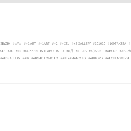
ΓΣΒ¡ΖIΗ
#∈Y∋
#+1 ART
#+1ART
#+2
#+CEL
#+S GALLERY
#101010
#109TAKSEA
#
ATS
#3U
#45
#6OKKEN
#71LABO
#7FO
#8月
#A-LAB
#A:)/2021
#ABCDE
#ABC
#AI2 GALLERY
#AIR
#AIR MOTOMOTO
#AKI YAMAMOTO
#AKKORD
#ALCHEMYVERSE
ANTORA
#AOKI LUCAS
#APPLEの発音
#ARATA OSUMI
#ARCHIPELAGO
#ARCHITECT
LERY OPALTIMES
#ARTIST MEETS ARCHIVE
#ARTIST-IN-RESIDENCE VIETNAM NETWORK
DUB U SET
#ATAKA
#ATAW
#ATELIER MARCIE
#ATELIER TUAREG
#ATMOSPHÄRE
#A
EPPU PROJECT
#BILLBOARD LIVE OSAKA
#BIRBIRA
#BIRDFRIEND
#BIRDS’ WORDS
#B
#BONVOYAGE
#BOOGIE MAN
#BOOKS+コトバノイエ
#BOREDOMS
#BOWLPOND
#
AL
#BYTHREE INC.
#C’È C’È
#CALO BOOKSHOP & CAFE
#CAP48
#CAPACIOUS
#CÀRR
IVE SPACE & HOSTEL
#CENTER / ALTERNATIVE SPACE AND HOSTEL
#CHEREN-BEL
#CHIG
#CLASSICAL PHOTOGRAPH®
#CLUB DAPHNIA
#CLUB STOMP
#CM SMOOTH
#COCI L
NTING SELF
#COSMIC LAB
#CREDENZA
#CULTPRINT
#CUMONOS
#D.W.M.
#DAI FU