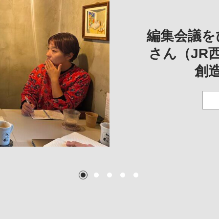
REVIE
REVIEW
REVIE
一は、「大
REP
——
編集会議を
こ
さん（JR
創
TEXT:
TEXT: 大島賛都
TEXT: 大島賛都
TEXT: 大島賛都
1
2
3
4
5