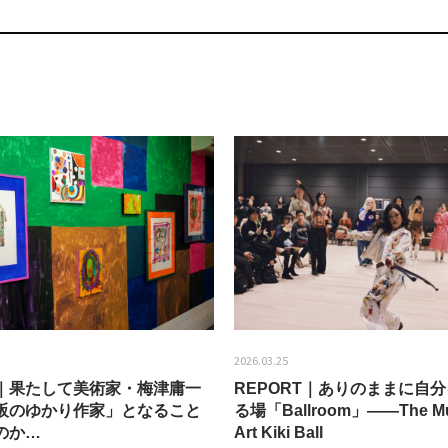
2026.03.25
EW｜果たして美術家・梅津庸一
REPORT｜ありのままに自
阪のゆかり作家」となること
る場「Ballroom」——The Mu
のか…
Art Kiki Ball