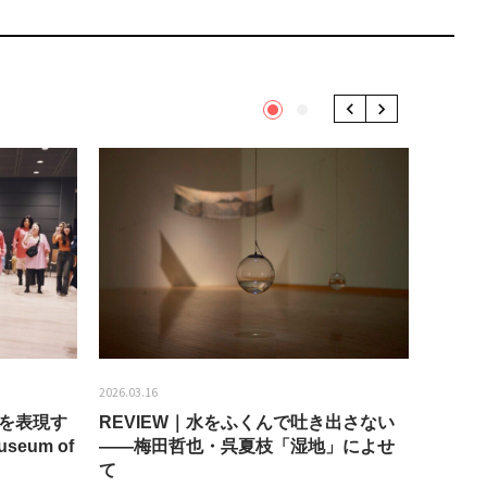
1
2
Previous
Next
2026.03.16
2026.01.2
分を表現す
REVIEW｜水をふくんで吐き出さない
うちき
seum of
——梅田哲也・呉夏枝「湿地」によせ
回：bla
て