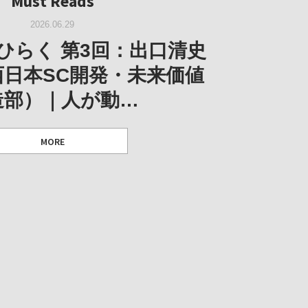
Must Reads
W｜果たして美術家・梅津庸
2026.03.11
｜菊池聡太朗 個展「余りの
W｜生の存在証明としての線
2026.06.29
阪のゆかり作家」となる
ORT｜博覧会の残像
「ライフライン」展
風景」
ひらく 第3回：出口清史
とができたのか…
西日本SC開発・未来価値
造部）｜人が動…
 ダニエル・アビー [美術史・写真研究者]
 [アーツサポート関西 チーフプロデューサー／学芸員]
 [アーツサポート関西 チーフプロデューサー／学芸員]
MORE
 [アーツサポート関西 チーフプロデューサー／学芸員]
MORE
MORE
MORE
MORE