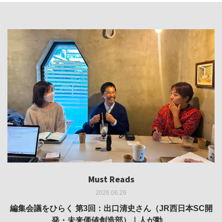
Must Reads
Must Reads
Must Reads
Must Reads
Must Reads
2026.06.29
2026.05.14
2026.02.25
2025.10.01
2026.03.11
REVIEW｜果たして美術家・梅津庸一は、「大阪のゆかり
REVIEW｜生の存在証明としての線——「ライフライン」
編集会議をひらく 第3回：出口清史さん（JR西日本SC開
REVIEW｜菊池聡太朗 個展「余りの風景」
REPORT｜博覧会の残像
発・未来価値創造部）｜人が動…
作家」となることができたのか…
展