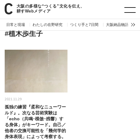
大阪の多様な“つくる”文化を伝え、
paperC
タグ
植木歩生子
耕すWebメディア
日常と現場
わたしの在野研究
つくり手と7日間
大阪納品物語
編
#植木歩生子
2021.11.29
孤独の練習『柔和なニューワー
ルド』。次なる芸術実験は
「echo（共鳴･模倣･残響）す
る身体」がキーワード。自己／
他者の交換可能性を「幾何学的
身体表現」によって考察する。