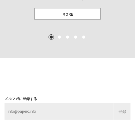
MORE
TEXT: 大島賛都 [アーツサポート関西 チーフプロデューサー／学芸員]
TEXT: ダニエル・アビー [美術史・写真研究者]
TEXT: 大島賛都 [アーツサポート関西 チーフプロデューサー／学芸員]
TEXT: 大島賛都 [アーツサポート関西 チーフプロデューサー／学芸員]
1
2
3
4
5
MORE
MORE
MORE
MORE
メルマガに登録する