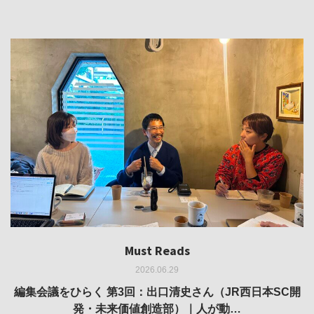
Must Reads
Must Reads
Must Reads
Must Reads
Must Reads
2026.06.29
2026.05.14
2026.02.25
2025.10.01
2026.03.11
REVIEW｜果たして美術家・梅津庸一は、「大阪のゆかり
REVIEW｜生の存在証明としての線——「ライフライン」
編集会議をひらく 第3回：出口清史さん（JR西日本SC開
REVIEW｜菊池聡太朗 個展「余りの風景」
REPORT｜博覧会の残像
発・未来価値創造部）｜人が動…
作家」となることができたのか…
展