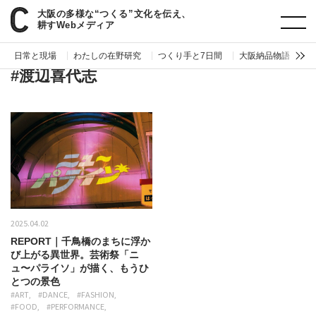
大阪の多様な“つくる”文化を伝え、
paperC
タグ
渡辺喜代志
耕すWebメディア
日常と現場
わたしの在野研究
つくり手と7日間
大阪納品物語
編
#渡辺喜代志
2025.04.02
REPORT｜千鳥橋のまちに浮か
び上がる異世界。芸術祭「ニ
ュ〜パライソ」が描く、もうひ
とつの景色
#ART
#DANCE
#FASHION
#FOOD
#PERFORMANCE