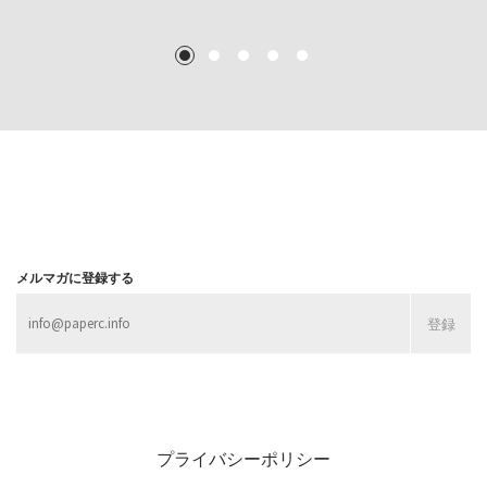
TEXT: 大島賛都 [アーツサポート関西 チーフプロデューサー／学芸員]
TEXT: ダニエル・アビー [美術史・写真研究者]
TEXT: 大島賛都 [アーツサポート関西 チーフプロデューサー／学芸員]
TEXT: 大島賛都 [アーツサポート関西 チーフプロデューサー／学芸員]
1
2
3
4
5
MORE
MORE
MORE
MORE
メルマガに登録する
プライバシーポリシー