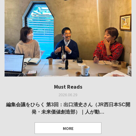
Must Reads
Must Reads
Must Reads
Must Reads
Must Reads
2026.06.29
2026.05.14
2026.02.25
2025.10.01
2026.03.11
REVIEW｜果たして美術家・梅津庸一は、「大阪のゆかり
REVIEW｜生の存在証明としての線——「ライフライン」
編集会議をひらく 第3回：出口清史さん（JR西日本SC開
REVIEW｜菊池聡太朗 個展「余りの風景」
REPORT｜博覧会の残像
発・未来価値創造部）｜人が動…
作家」となることができたのか…
展
MORE