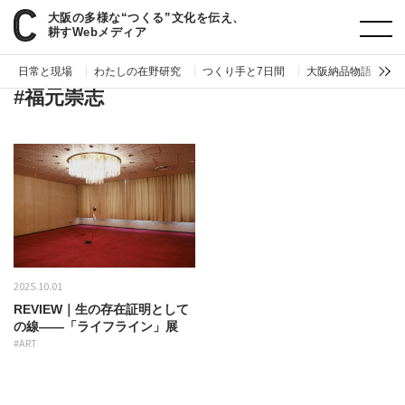
大阪の多様な“つくる”文化を伝え、
paperC
タグ
福元崇志
耕すWebメディア
日常と現場
わたしの在野研究
つくり手と7日間
大阪納品物語
編
#福元崇志
2025.10.01
REVIEW｜生の存在証明として
の線——「ライフライン」展
#ART